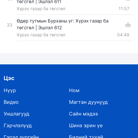
төгсгөл | Эшлэл 611
Хүрэх газар ба төгсгөл
11:57
Өдөр тутмын Бурханы үг: Хүрэх газар ба
33
төгсгөл | Эшлэл 612
Хүрэх газар ба төгсгөл
04:49
Цэс
Нүүр
Ном
Видео
Магтан дуунууд
Уншлагууд
Сайн мэдээ
Гэрчлэлүүд
Шинэ эрин үе
Гэрэл зургийн
Бидний тухай