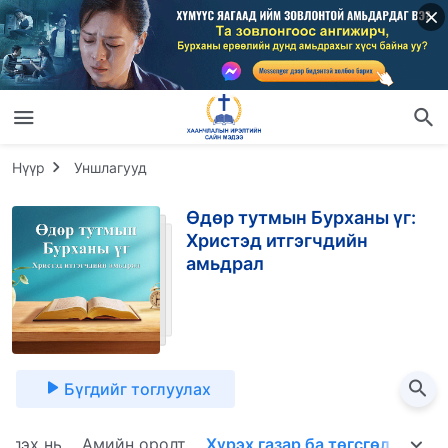
Нүүр
Уншлагууд
Өдөр тутмын Бурханы үг:
Христэд итгэгчдийн
амьдрал
Бүгдийг тоглуулах
лчлэх нь
Амийн оролт
Хүрэх газар ба төгсгөл