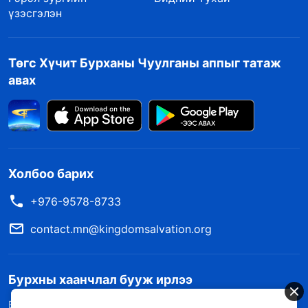
үзэсгэлэн
Төгс Хүчит Бурханы Чуулганы аппыг татаж
авах
Холбоо барих
+976-9578-8733
contact.mn@kingdomsalvation.org
Бурхны хаанчлал бууж ирлээ
Бурханы хаанчлал дэлхий дээр бууж ирлээ! Та Бурханы