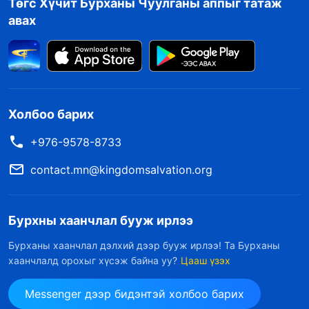
Төгс Хүчит Бурханы Чуулганы аппыг татаж
авах
Холбоо барих
+976-9578-8733
contact.mn@kingdomsalvation.org
Бурхны хаанчлал бууж ирлээ
Бурханы хаанчлал дэлхий дээр бууж ирлээ! Та Бурханы
хаанчлалд орохыг хүсэж байна уу?
Цааш үзэх
Messenger дээр бидэнтэй холбоо барих