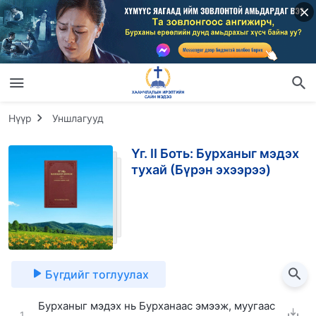
Нүүр
Уншлагууд
Үг. II Боть: Бурханыг мэдэх
тухай (Бүрэн эхээрээ)
Бүгдийг тоглуулах
Бурханыг мэдэх нь Бурханаас эмээж, муугаас
1