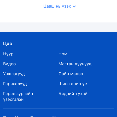
Цааш нь үзэх
Цэс
Нүүр
Ном
Видео
Магтан дуунууд
Уншлагууд
Сайн мэдээ
Гэрчлэлүүд
Шинэ эрин үе
Гэрэл зургийн
Бидний тухай
үзэсгэлэн