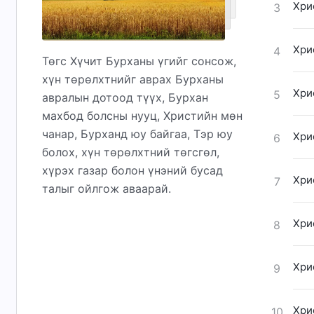
Хри
3
Хри
4
Төгс Хүчит Бурханы үгийг сонсож,
хүн төрөлхтнийг аврах Бурханы
Хри
5
авралын дотоод түүх, Бурхан
махбод болсны нууц, Христийн мөн
чанар, Бурханд юу байгаа, Тэр юу
Хри
6
болох, хүн төрөлхтний төгсгөл,
хүрэх газар болон үнэний бусад
Хри
7
талыг ойлгож аваарай.
Хри
8
Хри
9
Хри
10