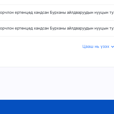
 орчлон ертөнцөд хандсан Бурханы айлдваруудын нууцын тух
 орчлон ертөнцөд хандсан Бурханы айлдваруудын нууцын тух
Цааш нь үзэх