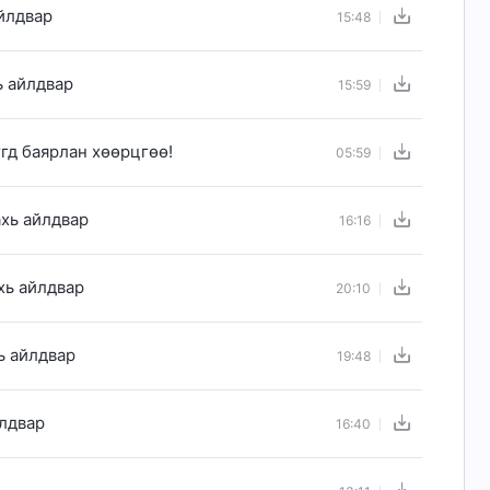
айлдвар
15:48
ь айлдвар
15:59
гд баярлан хөөрцгөө!
05:59
ахь айлдвар
16:16
хь айлдвар
20:10
ь айлдвар
19:48
йлдвар
16:40