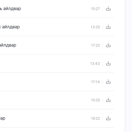
ь айлдвар
15:27
х айлдвар
13:25
айлдвар
17:22
13:43
17:14
15:25
вар
16:22