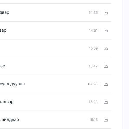
лдвар
14:56
вар
14:51
15:59
вар
16:47
сүлд дуулал
07:23
йлдвар
16:23
ь айлдвар
15:15