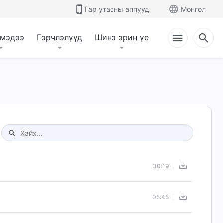
Гар утасны аппууд
Монгол
 мэдээ
Гэрчлэлүүд
Шинэ эрин үе
Type 1 or more characters for results.
30:19
05:45