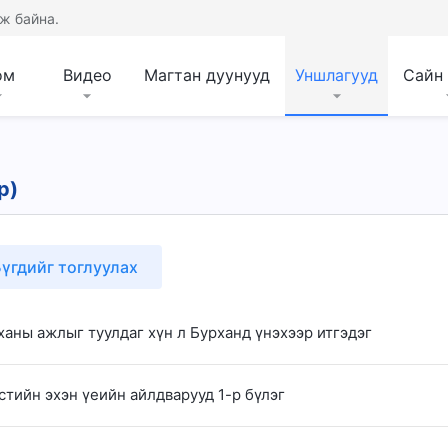
ж байна.
ом
Видео
Магтан дуунууд
Уншлагууд
Сайн
р)
үгдийг тоглуулах
ханы ажлыг туулдаг хүн л Бурханд үнэхээр итгэдэг
стийн эхэн үеийн айлдварууд 1-р бүлэг