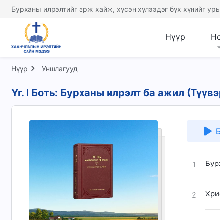
Бурханы илрэлтийг эрж хайж, хүсэн хүлээдэг бүх хүнийг урь
Нүүр
Н
Нүүр
Уншлагууд
Үг. I Боть: Бурханы илрэлт ба ажил (Түүвэ
Б
Бур
1
Хри
2