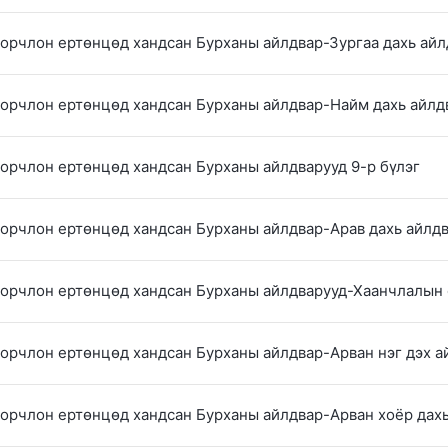
 орчлон ертөнцөд хандсан Бурханы айлдвар-Зургаа дахь ай
 орчлон ертөнцөд хандсан Бурханы айлдвар-Найм дахь айлд
 орчлон ертөнцөд хандсан Бурханы айлдварууд 9-р бүлэг
 орчлон ертөнцөд хандсан Бурханы айлдвар-Арав дахь айлд
 орчлон ертөнцөд хандсан Бурханы айлдварууд-Хаанчлалын 
 орчлон ертөнцөд хандсан Бурханы айлдвар-Арван нэг дэх а
 орчлон ертөнцөд хандсан Бурханы айлдвар-Арван хоёр дах