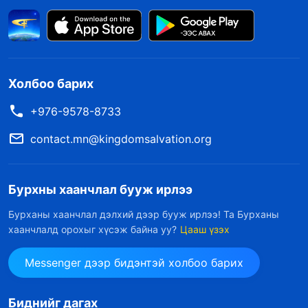
Холбоо барих
+976-9578-8733
contact.mn@kingdomsalvation.org
Бурхны хаанчлал бууж ирлээ
Бурханы хаанчлал дэлхий дээр бууж ирлээ! Та Бурханы
хаанчлалд орохыг хүсэж байна уу?
Цааш үзэх
Messenger дээр бидэнтэй холбоо барих
Биднийг дагах