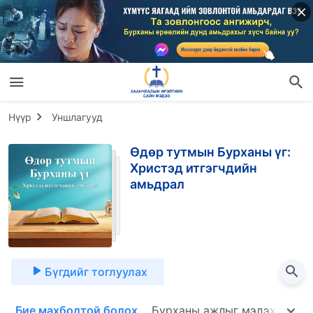
Нүүр
Уншлагууд
Өдөр тутмын Бурханы үг:
Христэд итгэгчдийн
амьдрал
Бүгдийг тоглуулах
т
Бие махбодтой болох
Бурханы ажлыг мэдэх нь
Б