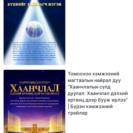
Томоохон хэмжээний
магтаалын найрал дуу
“Хаанчлалын сүлд
дуулал: Хаанчлал дэлхий
ертөнц дээр бууж ирлээ"
| Бүрэн хэмжээний
трейлер