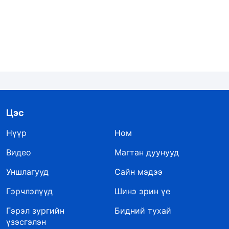
Цэс
Нүүр
Ном
Видео
Магтан дуунууд
Уншлагууд
Сайн мэдээ
Гэрчлэлүүд
Шинэ эрин үе
Гэрэл зургийн
Бидний тухай
үзэсгэлэн