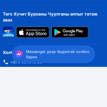
Төгс Хүчит Бурханы Чуулганы аппыг татаж
авах
Messenger дээр бидэнтэй холбоо
Холбоо барих
барих
+976-9578-8733
contact.mn@kingdomsalvation.org
Бурхны хаанчлал бууж ирлээ
Бурханы хаанчлал дэлхий дээр бууж ирлээ! Та Бурханы
хаанчлалд орохыг хүсэж байна уу?
Цааш үзэх