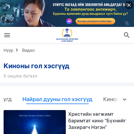
Нүүр
Видео
Киноны гол хэсгүүд
5 онцлох бүтээл
Бүгд
Найрал дууны гол хэсгүүд
Киноны онц
Христийн хөгжимт
баримтат кино “Бүхнийг
Захирагч Нэгэн”