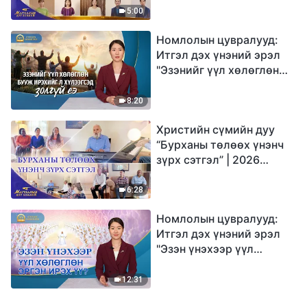
Магтаалын дуу хоолой
5:00
Номлолын цувралууд:
Итгэл дэх үнэний эрэл
"Эзэнийг үүл хөлөглөн
бууж ирэхийг л
хүлээгсэд золгүй еэ"
8:20
Христийн сүмийн дуу
“Бурханы төлөөх үнэнч
зүрх сэтгэл” | 2026
Магтаалын дуу хоолой
6:28
Номлолын цувралууд:
Итгэл дэх үнэний эрэл
"Эзэн үнэхээр үүл
хөлөглөн эргэн ирэх үү?"
12:31