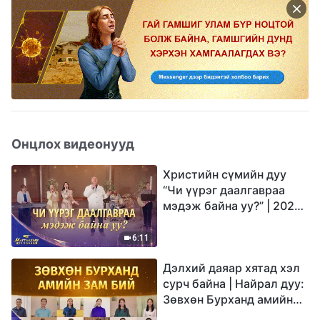
Онцлох видеонууд
Христийн сүмийн дуу
“Чи үүрэг даалгавраа
мэдэж байна уу?” | 2026
Магтаалын дуу хоолой
6:11
Дэлхий даяар хятад хэл
сурч байна | Найрал дуу:
Зөвхөн Бурханд амийн
зам бий | 2026