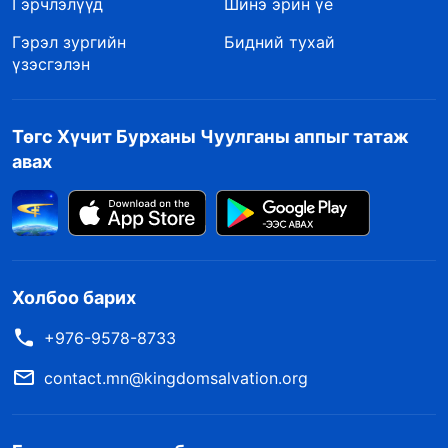
Гэрчлэлүүд
Шинэ эрин үе
Гэрэл зургийн
Бидний тухай
үзэсгэлэн
Төгс Хүчит Бурханы Чуулганы аппыг татаж
авах
Холбоо барих
+976-9578-8733
contact.mn@kingdomsalvation.org