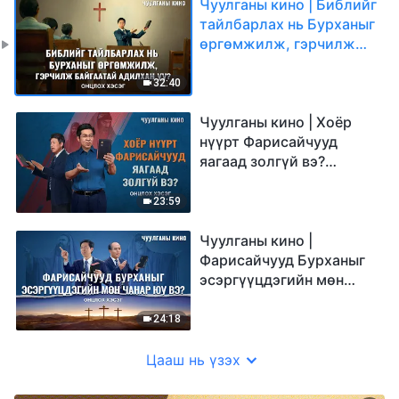
Чуулганы кино | Библийг
тайлбарлах нь Бурханыг
өргөмжилж, гэрчилж
байгаатай адилхан уу?
(Онцлох хэсэг)
32:40
Чуулганы кино | Хоёр
нүүрт Фарисайчууд
яагаад золгүй вэ?
(Онцлох хэсэг)
23:59
Чуулганы кино |
Фарисайчууд Бурханыг
эсэргүүцдэгийн мөн
чанар юу вэ? (Онцлох
хэсэг)
24:18
Цааш нь үзэх