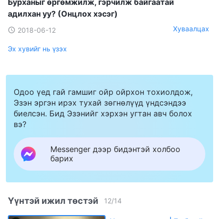
Бурханыг өргөмжилж, гэрчилж байгаатай
адилхан уу? (Онцлох хэсэг)
Хуваалцах
2018-06-12
Эх хувийг нь үзэх
Одоо үед гай гамшиг ойр ойрхон тохиолдож,
Эзэн эргэн ирэх тухай зөгнөлүүд үндсэндээ
биелсэн. Бид Эзэнийг хэрхэн угтан авч болох
вэ?
Messenger дээр бидэнтэй холбоо
барих
Үүнтэй ижил төстэй
12
/
14