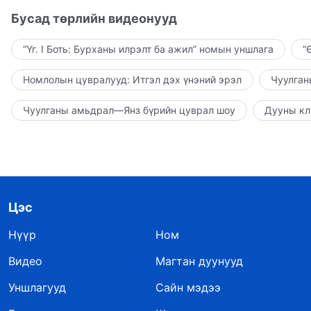
Бусад төрлийн видеонууд
“Үг. I Боть: Бурханы илрэлт ба ажил” номын уншлага
“
Номлолын цувралууд: Итгэл дэх үнэний эрэл
Чуулган
Чуулганы амьдрал—Янз бүрийн цуврал шоу
Дууны кл
Цэс
Нүүр
Ном
Видео
Магтан дуунууд
Уншлагууд
Сайн мэдээ