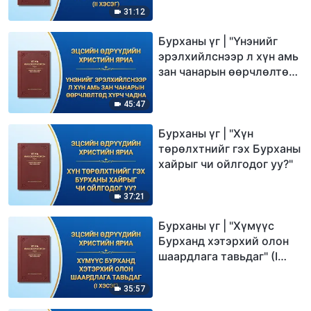
31:12
Бурханы үг | "Үнэнийг
эрэлхийлснээр л хүн амь
зан чанарын өөрчлөлтөд
хүрч чадна"
45:47
Бурханы үг | "Хүн
төрөлхтнийг гэх Бурханы
хайрыг чи ойлгодог уу?"
37:21
Бурханы үг | "Хүмүүс
Бурханд хэтэрхий олон
шаардлага тавьдаг" (I
хэсэг)
35:57