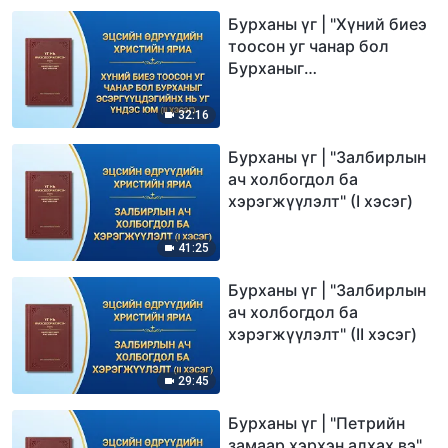
Бурханы үг | "Хүний биеэ
тоосон уг чанар бол
Бурханыг
эсэргүүцдэгийнх нь уг
үндэс юм" (II хэсэг)
32:16
Бурханы үг | "Залбирлын
ач холбогдол ба
хэрэгжүүлэлт" (I хэсэг)
41:25
Бурханы үг | "Залбирлын
ач холбогдол ба
хэрэгжүүлэлт" (II хэсэг)
29:45
Бурханы үг | "Петрийн
замаар хэрхэн алхах вэ"