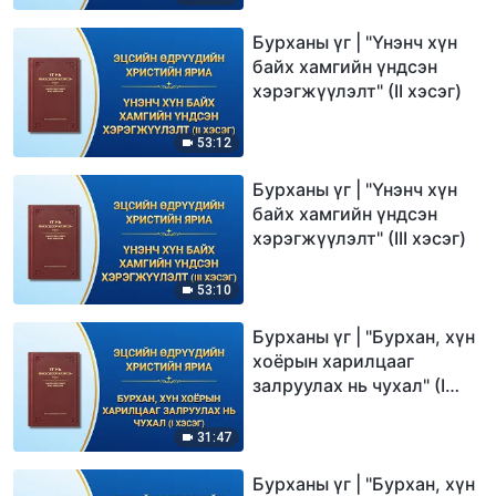
Бурханы үг | "Үнэнч хүн
байх хамгийн үндсэн
хэрэгжүүлэлт" (II хэсэг)
53:12
Бурханы үг | "Үнэнч хүн
байх хамгийн үндсэн
хэрэгжүүлэлт" (III хэсэг)
53:10
Бурханы үг | "Бурхан, хүн
хоёрын харилцааг
залруулах нь чухал" (I
хэсэг)
31:47
Бурханы үг | "Бурхан, хүн