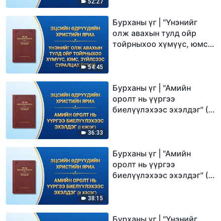
52:27
Бурханы үг | "Үнэнийг
олж авахын тулд ойр
тойрныхоо хүмүүс, юмс,
зүйлсээс суралцах
ёстой"
54:45
Бурханы үг | "Амийн
оролт нь үүргээ
биелүүлэхээс эхэлдэг" (I
хэсэг)
36:33
Бурханы үг | "Амийн
оролт нь үүргээ
биелүүлэхээс эхэлдэг" (II
хэсэг)
38:15
Бурханы үг | "Үнэнийг