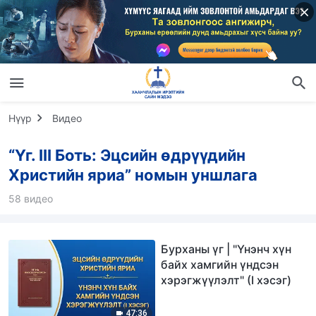
Нүүр
Видео
“Үг. III Боть: Эцсийн өдрүүдийн
Христийн яриа” номын уншлага
58 видео
Бурханы үг | "Үнэнч хүн
байх хамгийн үндсэн
хэрэгжүүлэлт" (I хэсэг)
47:36