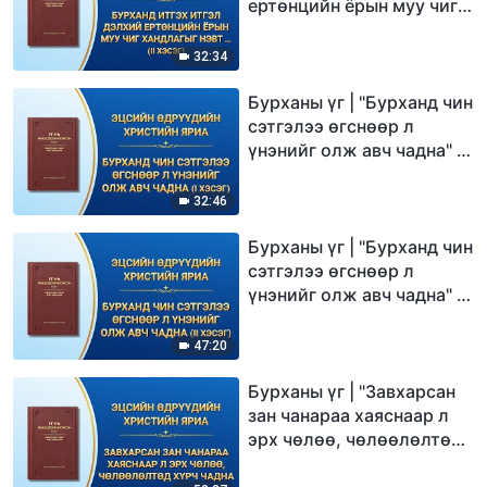
ертөнцийн ёрын муу чиг
хандлагыг нэвт харснаар
эхлэх ёстой" (II хэсэг)
32:34
Бурханы үг | "Бурханд чин
сэтгэлээ өгснөөр л
үнэнийг олж авч чадна" (I
хэсэг)
32:46
Бурханы үг | "Бурханд чин
сэтгэлээ өгснөөр л
үнэнийг олж авч чадна" (II
хэсэг)
47:20
Бурханы үг | "Завхарсан
зан чанараа хаяснаар л
эрх чөлөө, чөлөөлөлтөд
хүрч чадна"