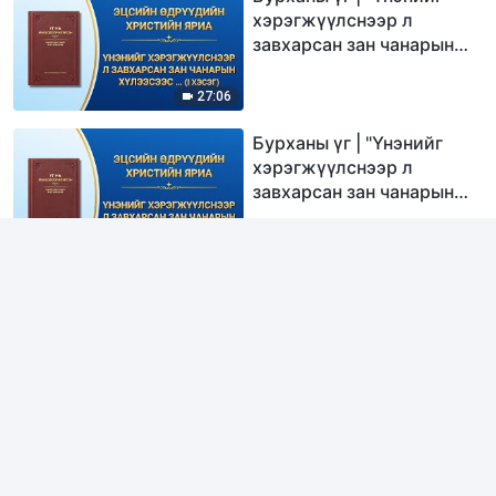
хэрэгжүүлснээр л
завхарсан зан чанарын
хүлээсээс ангижирч
чадна" (I хэсэг)
27:06
Бурханы үг | "Үнэнийг
хэрэгжүүлснээр л
завхарсан зан чанарын
хүлээсээс ангижирч
чадна" (II хэсэг)
24:06
Бурханы үг | "Бурханд
итгэх итгэлийн зөв замд
орохын тулд хангах ёстой
таван нөхцөл" (I хэсэг)
49:56
Бурханы үг | "Бурханд
итгэх итгэлийн зөв замд
орохын тулд хангах ёстой