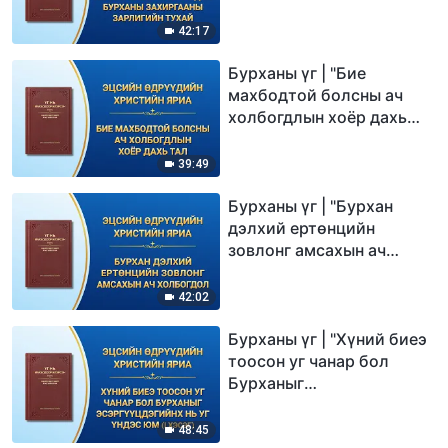
тухай"
42:17
Бурханы үг | "Бие
махбодтой болсны ач
холбогдлын хоёр дахь
тал"
39:49
Бурханы үг | "Бурхан
дэлхий ертөнцийн
зовлонг амсахын ач
холбогдол"
42:02
Бурханы үг | "Хүний биеэ
тоосон уг чанар бол
Бурханыг
эсэргүүцдэгийнх нь уг
үндэс юм" (I хэсэг)
48:45