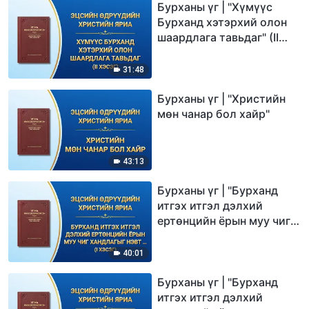
Бурханы үг | "Хүмүүс
Бурханд хэтэрхий олон
шаардлага тавьдаг" (II
хэсэг)
31:48
Бурханы үг | "Христийн
мөн чанар бол хайр"
43:13
Бурханы үг | "Бурханд
итгэх итгэл дэлхий
ертөнцийн ёрын муу чиг
хандлагыг нэвт харснаар
эхлэх ёстой" (I хэсэг)
40:01
Бурханы үг | "Бурханд
итгэх итгэл дэлхий