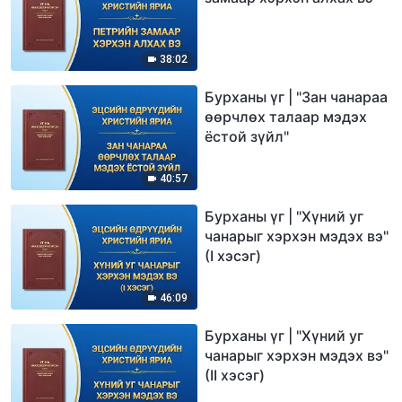
38:02
Бурханы үг | "Зан чанараа
өөрчлөх талаар мэдэх
ёстой зүйл"
40:57
Бурханы үг | "Хүний уг
чанарыг хэрхэн мэдэх вэ"
(I хэсэг)
46:09
Бурханы үг | "Хүний уг
чанарыг хэрхэн мэдэх вэ"
(II хэсэг)