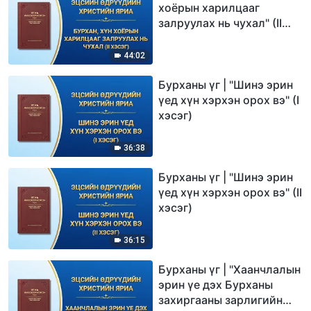
хоёрын харилцааг
залруулах нь чухал" (II
хэсэг)
44:02
Бурханы үг | "Шинэ эрин
үед хүн хэрхэн орох вэ" (I
хэсэг)
36:38
Бурханы үг | "Шинэ эрин
үед хүн хэрхэн орох вэ" (II
хэсэг)
36:15
Бурханы үг | "Хаанчлалын
эрин үе дэх Бурханы
захиргааны зарлигийн