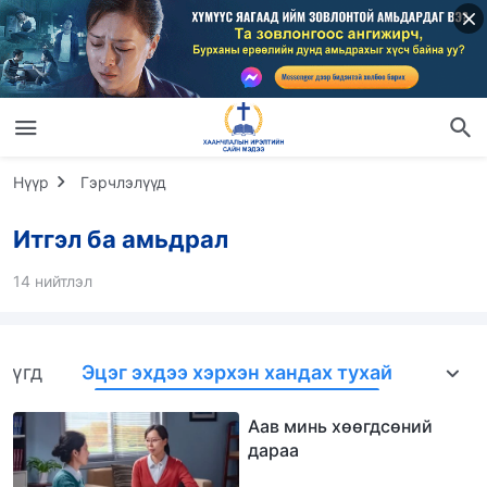
Нүүр
Гэрчлэлүүд
Итгэл ба амьдрал
14 нийтлэл
Бүгд
Эцэг эхдээ хэрхэн хандах тухай
Ажлы
Аав минь хөөгдсөний
дараа