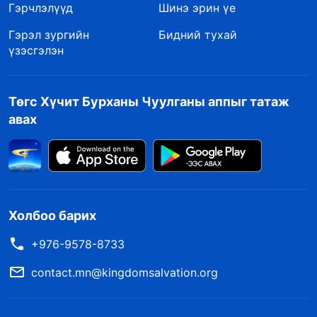
Гэрчлэлүүд
Шинэ эрин үе
Гэрэл зургийн
Бидний тухай
үзэсгэлэн
Төгс Хүчит Бурханы Чуулганы аппыг татаж
авах
Холбоо барих
+976-9578-8733
contact.mn@kingdomsalvation.org