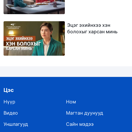
Эцэг эхийнхээ хэн
болохыг харсан минь
Цэс
Нүүр
Ном
Видео
Магтан дуунууд
Уншлагууд
Сайн мэдээ