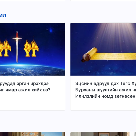
ил
рүүдэд эргэн ирэхдээ
Эцсийн өдрүүд дэх Төгс Х
яг ямар ажил хийх вэ?
Бурханы шүүлтийн ажил н
Илчлэлийн номд зөгнөсөн
цагаан сэнтийн шүүлт мөн