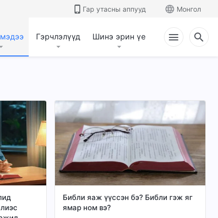
Гар утасны аппууд
Монгол
 мэдээ
Гэрчлэлүүд
Шинэ эрин үе
лид
Библи яаж үүссэн бэ? Библи гэж яг
блиэс
ямар ном вэ?
 ажил