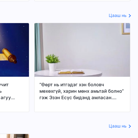
Цааш нь
үчит
“Өөрт нь итгэдэг хэн боловч
ь
мөхөхгүй, харин мөнх амьтай болно”
 агуу
гэж Эзэн Есүс бидэнд амласан.
 үү?
Бурхан хэлснээ хэрхэн биелүүлэх
вэ?
Цааш нь