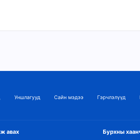
д
Уншлагууд
Сайн мэдээ
Гэрчлэлүүд
аж авах
Бурхны хаан