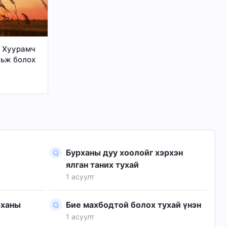
н замаар
юм бэ?
? Хуурамч
ньж болох
Бурханы дуу хоолойг хэрхэн
ялган таних тухай
1 асуулт
рханы
Бие махбодтой болох тухай үнэн
1 асуулт