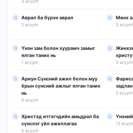
3 асуулт
талаар ил
Аврал ба бүрэн аврал
Мөнх а
2 асуулт
3 асуулт
Үнэн зам болон хуурамч замыг
Жинхэн
ялган таних нь
христү
1 асуулт
3 асуулт
Ариун Сүнсний ажил болон муу
Фариса
ёрын сүнсний ажлыг ялган таних
задлан
нь
2 асуулт
6 асуулт
Христэд итгэгчдийн амьдрал ба
Үнэний
сүнслэг үйл ажиллагаа
12 асуул
5 асуулт