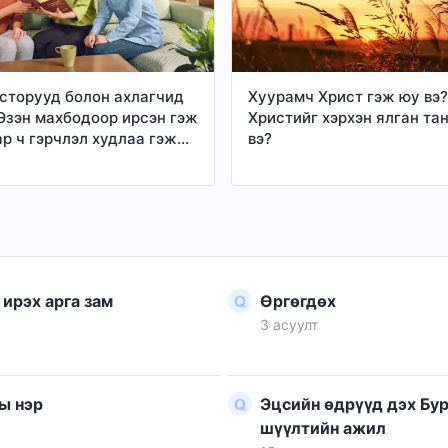
Христ л хүнийг мөнх амий
хангаж чадна гэж хэлдэг 
торууд болон ахлагчид
Хуурамч Христ гэж юу вэ
 Эзэн махбодоор ирсэн гэж
Христийг хэрхэн ялган та
ар ч гэрчлэл худлаа гэж
вэ?
ээ номлодог. Тэд үүнийгээ
блийн эшлэлд үндэслэдэг:
эн нэгэн хүн та нарт
рист энд байна’, эсвэл
д байна’ гэвэл түүнд бүү
 нь хуурамч Христүүд
рамч эш үзүүлэгчид гарч
 ирэх арга зам
Өргөгдөх
 тэмдэг, гайхамшгуудыг
3 асуулт
а боломжтой бол
н хүмүүсийг ч хууран
(Матай 24:23–24). Жинхэнэ
хуурамчаас нь хэрхэн
ы нэр
Эцсийн өдрүүд дэх Бу
их ёстой талаар бид одоо
шүүлтийн ажил
гүй. Та нар энэ асуултын