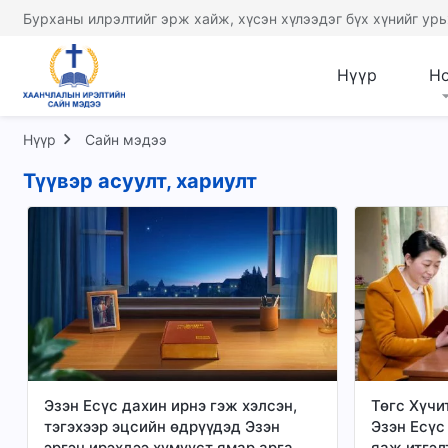
Бурханы илрэлтийг эрж хайж, хүсэн хүлээдэг бүх хүнийг урь
Нүүр
Н
Нүүр
Сайн мэдээ
Түүвэр асуулт, хариулт
Эзэн Есүс дахин ирнэ гэж хэлсэн,
Төгс Хүчи
тэгэхээр эцсийн өдрүүдэд Эзэн
Эзэн Есүс
эргэн ирэхдээ хүмүүст ямар арга
яаж итгэл