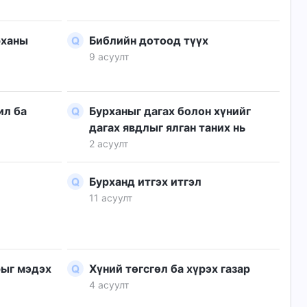
рханы
Библийн дотоод түүх
9 асуулт
ил ба
Бурханыг дагах болон хүнийг
дагах явдлыг ялган таних нь
2 асуулт
Бурханд итгэх итгэл
11 асуулт
рыг мэдэх
Хүний төгсгөл ба хүрэх газар
4 асуулт