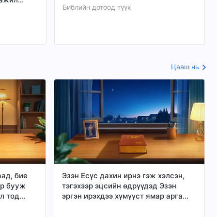
Библийн дотоод түүх
д итгэдэг.
гэж үү?
Цааш нь
аад, бие
Эзэн Есүс дахин ирнэ гэж хэлсэн,
р бууж
тэгэхээр эцсийн өдрүүдэд Эзэн
л тод
эргэн ирэхдээ хүмүүст ямар арга
г вэ?
замаар харагдах вэ?