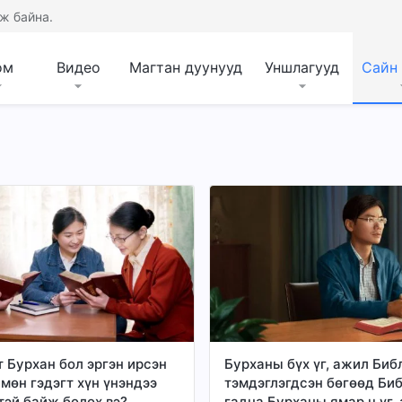
ж байна.
ом
Видео
Магтан дуунууд
Уншлагууд
Сайн
т Бурхан бол эргэн ирсэн
Бурханы бүх үг, ажил Биб
 мөн гэдэгт хүн үнэндээ
тэмдэглэгдсэн бөгөөд Би
тэй байж болох вэ?
гадна Бурханы ямар ч үг,