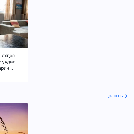
“Гэхдээ
с уудаг
харин
ор мөнх
но”
идэнд аль
Цааш нь
оддог
 Христ л
ч чадна”
 үгийг би
на вэ?
рүүдийн