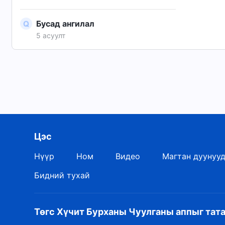
Бусад ангилал
5 асуулт
Цэс
Нүүр
Ном
Видео
Магтан дуунуу
Бидний тухай
Төгс Хүчит Бурханы Чуулганы аппыг тат