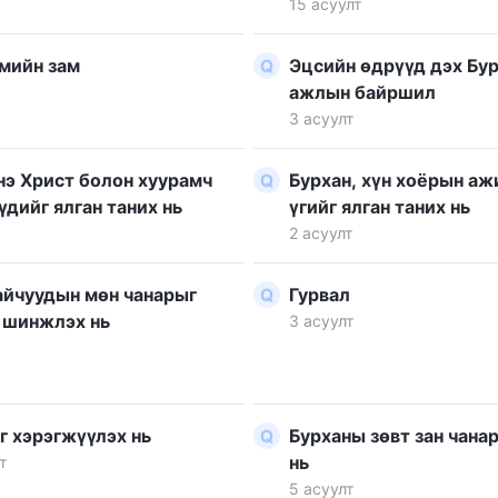
15 асуулт
үү тодруулж өгч болох уу?
мийн зам
Эцсийн өдрүүд дэх Бу
ажлын байршил
3 асуулт
э Христ болон хуурамч
Бурхан, хүн хоёрын аж
үдийг ялган таних нь
үгийг ялган таних нь
2 асуулт
йчуудын мөн чанарыг
Гурвал
 шинжлэх нь
3 асуулт
г хэрэгжүүлэх нь
Бурханы зөвт зан чана
нь
т
5 асуулт