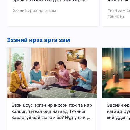
замаар харагдах вэ?
Эзэний ирэх арга зам
Үнэн зам б
таних нь
Эзэний ирэх арга зам
Эзэн Есүс эргэн ирчихсэн гэж та нар
Эцсийн өд
хэлдэг, тэгвэл бид яагаад Түүнийг
яагаад Сү
хараагүй байгаа юм бэ? Нүд үнэнч,
хийгддэгг
чих худалч. Хэрвээ бид Түүнийг
Өөрийн аж
хараагүй бол, Тэр хараахан эргэн
ирсэн бэ?