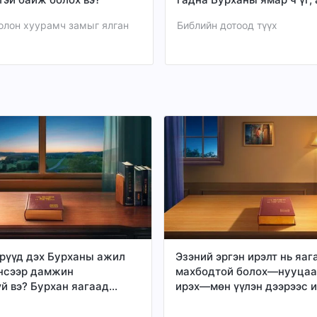
оршин байдаггүй гэдэгт би
олон хуурамч замыг ялган
Библийн дотоод түүх
Ингэж бодох нь буруу юм 
рүүд дэх Бурханы ажил
Эзэний эргэн ирэлт нь яаг
нсээр дамжин
махбодтой болох—нууцаа
үй вэ? Бурхан яагаад
ирэх—мөн үүлэн дээрээс и
лыг махбодоор хийхээр
бууж ирэх явдлыг агуулда