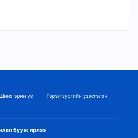
Шинэ эрин үе
Гэрэл зургийн үзэсгэлэн
члал бууж ирлээ