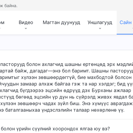
ж байна.
ом
Видео
Магтан дуунууд
Уншлагууд
Сайн
асторууд болон ахлагчид шашны ертөнцөд эрх мэдлийг
артай байж, дагадаг—энэ бол баримт. Шашны пасторуу
аримтыг хүлээн зөвшөөрдөггүй, бие махбодтой болсон 
чуудын замаар алхаж байгаа гэж та нар хэлдэг; бид ү
хлагчид бүгдээрээ эцсийн өдрүүд дэх Бурханы ажлаар 
стүүд бөгөөд эцсийн үр дүн нь сүйрэлд живэх явдал ба
хүлээн зөвшөөрч чадах зүйл биш. Энэ хүмүүс аврагдаж
нэ баталгааныхаа үндэслэлийн талаар нөхөрлөнө үү.
 болон үрийн сүүлний хоорондох ялгаа юу вэ?