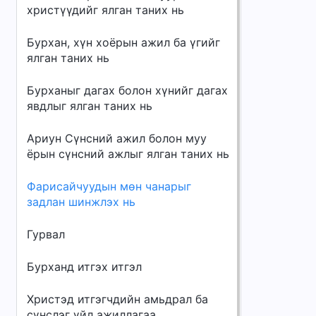
христүүдийг ялган таних нь
Бурхан, хүн хоёрын ажил ба үгийг
ялган таних нь
Бурханыг дагах болон хүнийг дагах
явдлыг ялган таних нь
Ариун Сүнсний ажил болон муу
ёрын сүнсний ажлыг ялган таних нь
Фарисайчуудын мөн чанарыг
задлан шинжлэх нь
Гурвал
Бурханд итгэх итгэл
Христэд итгэгчдийн амьдрал ба
сүнслэг үйл ажиллагаа