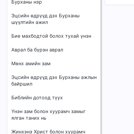
Бурханы нэр
Эцсийн өдрүүд дэх Бурханы
шүүлтийн ажил
Бие махбодтой болох тухай үнэн
Аврал ба бүрэн аврал
Мөнх амийн зам
Эцсийн өдрүүд дэх Бурханы ажлын
байршил
Библийн дотоод түүх
Үнэн зам болон хуурамч замыг
ялган таних нь
Жинхэнэ Христ болон хуурамч