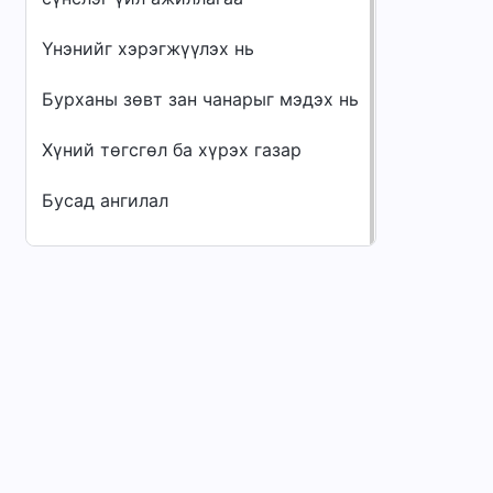
Үнэнийг хэрэгжүүлэх нь
Бурханы зөвт зан чанарыг мэдэх нь
Хүний төгсгөл ба хүрэх газар
Бусад ангилал
Цэс
Нүүр
Ном
Видео
Магтан дуунуу
Бидний тухай