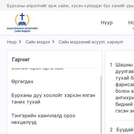
Бурханы илрэлтийг эрж хайж, хүсэн хүлээдэг бүх хүнийг урь
Нүүр
Н
Нүүр
Сайн мэдээ
Сайн мэдээний асуулт, хариулт
Чуулгануудын эзгүйрэл
Гарчиг
1
Шашны п
Эзэний ирэх арга зам
дуулгав
тухай б
Өргөгдөх
фарисай
болон а
Бурханы дуу хоолойг хэрхэн ялган
антихри
таних тухай
бидний 
гэсэн э
Тэнгэрийн хаанчлалд орох
нөхцөлүүд
2
Буудай