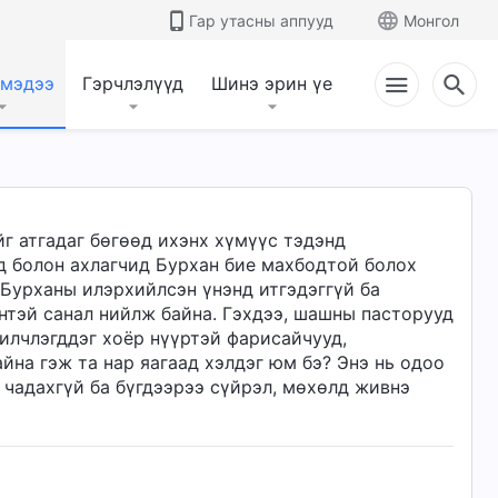
Гар утасны аппууд
Монгол
 мэдээ
Гэрчлэлүүд
Шинэ эрин үе
 атгадаг бөгөөд ихэнх хүмүүс тэдэнд
д болон ахлагчид Бурхан бие махбодтой болох
Бурханы илэрхийлсэн үнэнд итгэдэггүй ба
үнтэй санал нийлж байна. Гэхдээ, шашны пасторууд
илчлэгддэг хоёр нүүртэй фарисайчууд,
йна гэж та нар яагаад хэлдэг юм бэ? Энэ нь одоо
 чадахгүй ба бүгдээрээ сүйрэл, мөхөлд живнэ