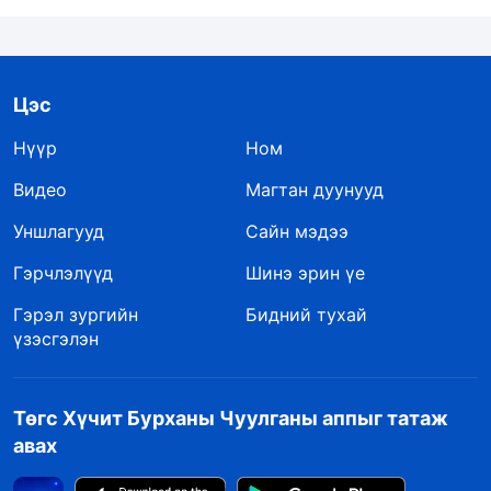
Цэс
Нүүр
Ном
Видео
Магтан дуунууд
Уншлагууд
Сайн мэдээ
Гэрчлэлүүд
Шинэ эрин үе
Гэрэл зургийн
Бидний тухай
үзэсгэлэн
Төгс Хүчит Бурханы Чуулганы аппыг татаж
авах