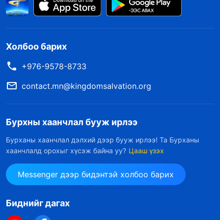
Холбоо барих
+976-9578-8733
contact.mn@kingdomsalvation.org
Бурхны хаанчлал бууж ирлээ
Бурханы хаанчлал дэлхий дээр бууж ирлээ! Та Бурханы
хаанчлалд орохыг хүсэж байна уу?
Цааш үзэх
Messenger дээр бидэнтэй холбоо барих
Биднийг дагах