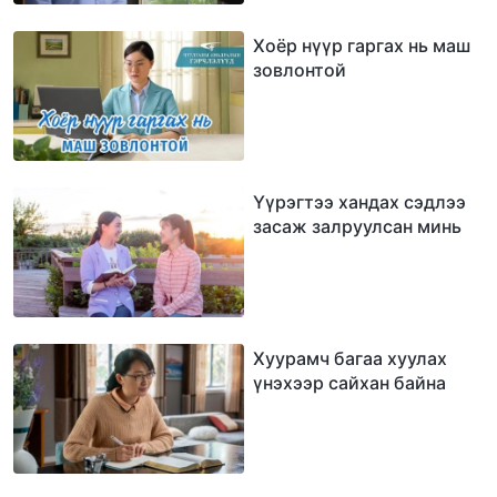
Хоёр нүүр гаргах нь маш
зовлонтой
Үүрэгтээ хандах сэдлээ
засаж залруулсан минь
Хуурамч багаа хуулах
үнэхээр сайхан байна