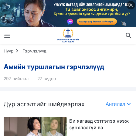
Нүүр
Гэрчлэлүүд
Амийн туршлагын гэрчлэлүүд
297 нийтлэл
27 видео
Дүр эсгэлтийг шийдвэрлэх
Ангилал
Би яагаад сэтгэлээ нээж
зүрхлээгүй вэ