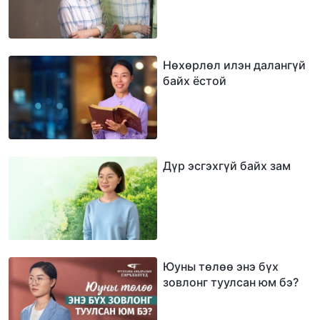
Нөхөрлөл илэн далангүй
байх ёстой
Дүр эсгэхгүй байх зам
Юуны төлөө энэ бүх
зовлонг туулсан юм бэ?