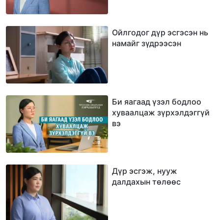
Ойлгодог дүр эсгэсэн нь
намайг зүдрээсэн
Би яагаад үзэл бодлоо
хуваалцаж зүрхэлдэггүй
вэ
Дүр эсгэж, нууж
далдахын төлөөс