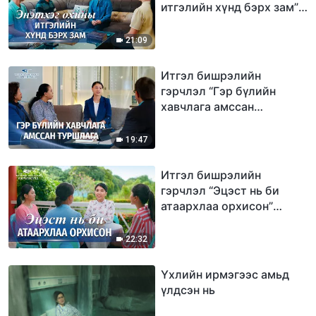
итгэлийн хүнд бэрх зам”
(Mонгол хэлээр)
21:09
Итгэл бишрэлийн
гэрчлэл “Гэр бүлийн
хавчлага амссан
туршлага” (Mонгол
хэлээр)
19:47
Итгэл бишрэлийн
гэрчлэл “Эцэст нь би
атаархлаа орхисон”
(Mонгол хэлээр)
22:32
Үхлийн ирмэгээс амьд
үлдсэн нь