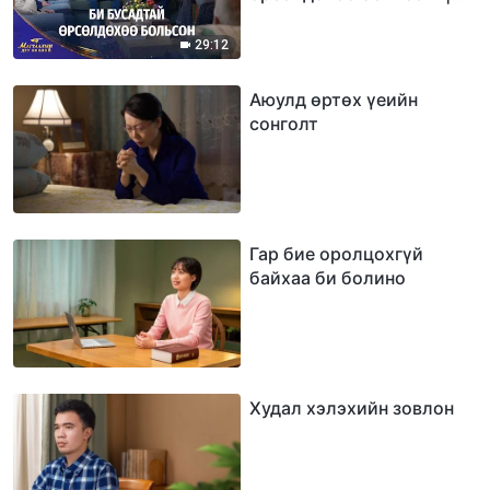
2026 Магтаалын дуу
хоолой
29:12
Аюулд өртөх үеийн
сонголт
Гар бие оролцохгүй
байхаа би болино
Худал хэлэхийн зовлон