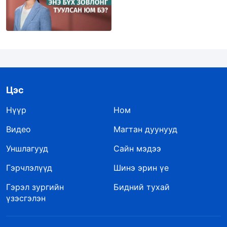
Цэс
Нүүр
Ном
Видео
Магтан дуунууд
Уншлагууд
Сайн мэдээ
Гэрчлэлүүд
Шинэ эрин үе
Гэрэл зургийн
Бидний тухай
үзэсгэлэн