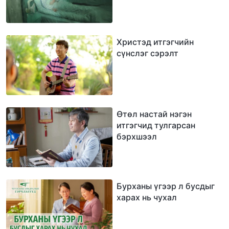
Христэд итгэгчийн
сүнслэг сэрэлт
Өтөл настай нэгэн
итгэгчид тулгарсан
бэрхшээл
Бурханы үгээр л бусдыг
харах нь чухал