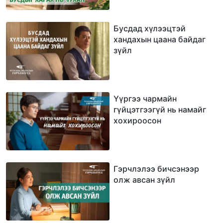
Бусдад хүлээцтэй
хандахын цаана байдаг
зүйл
Үүргээ чармайн
гүйцэтгээгүй нь намайг
хохироосон
Гэрчлэлээ бичсэнээр
олж авсан зүйл