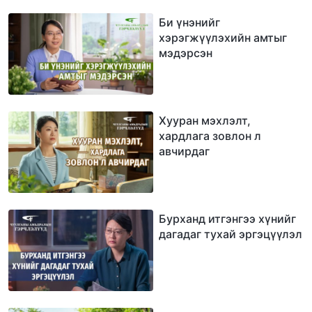
Би үнэнийг
хэрэгжүүлэхийн амтыг
мэдэрсэн
Хууран мэхлэлт,
хардлага зовлон л
авчирдаг
Бурханд итгэнгээ хүнийг
дагадаг тухай эргэцүүлэл