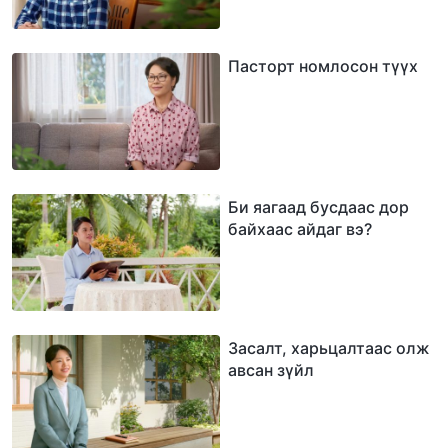
Пасторт номлосон түүх
Би яагаад бусдаас дор
байхаас айдаг вэ?
Засалт, харьцалтаас олж
авсан зүйл