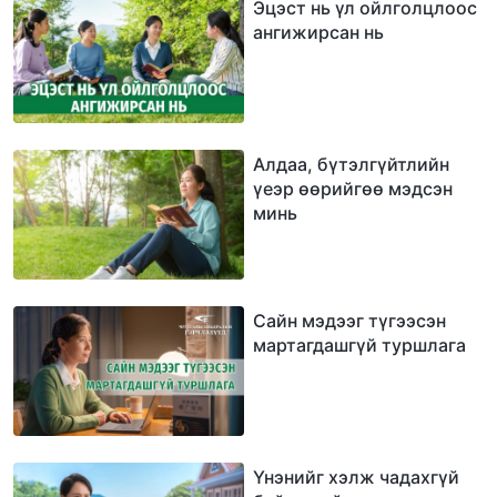
Эцэст нь үл ойлголцлоос
ангижирсан нь
Алдаа, бүтэлгүйтлийн
үеэр өөрийгөө мэдсэн
минь
Сайн мэдээг түгээсэн
мартагдашгүй туршлага
Үнэнийг хэлж чадахгүй