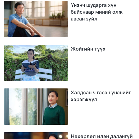
Үнэнч шударга хүн
байснаар миний олж
авсан зүйл
Жойгийн түүх
Халдсан ч гэсэн үнэнийг
хэрэгжүүл
Нөхөрлөл илэн далангүй