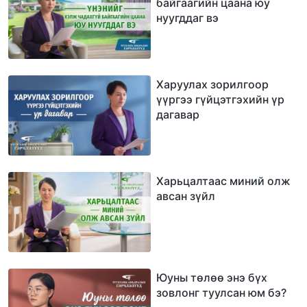
байгаагийн цаана юу
нуугддаг вэ
Харуулах зорилгоор
үүргээ гүйцэтгэхийн үр
дагавар
Харьцалтаас миний олж
авсан зүйл
Юуны төлөө энэ бүх
зовлонг туулсан юм бэ?