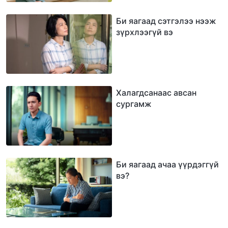
Би яагаад сэтгэлээ нээж
зүрхлээгүй вэ
Халагдсанаас авсан
сургамж
Би яагаад ачаа үүрдэггүй
вэ?