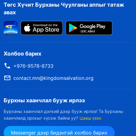
Төгс Хүчит Бурханы Чуулганы аппыг татаж
авах
Холбоо барих
+976-9578-8733
contact.mn@kingdomsalvation.org
Бурхны хаанчлал бууж ирлээ
Бурханы хаанчлал дэлхий дээр бууж ирлээ! Та Бурханы
хаанчлалд орохыг хүсэж байна уу?
Цааш үзэх
Messenger дээр бидэнтэй холбоо барих