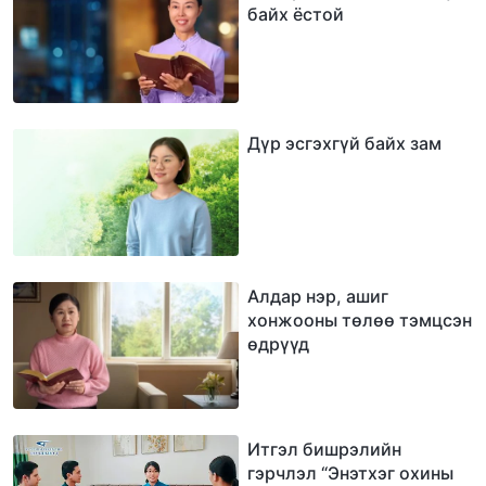
байх ёстой
Дүр эсгэхгүй байх зам
Алдар нэр, ашиг
хонжооны төлөө тэмцсэн
өдрүүд
Итгэл бишрэлийн
гэрчлэл “Энэтхэг охины