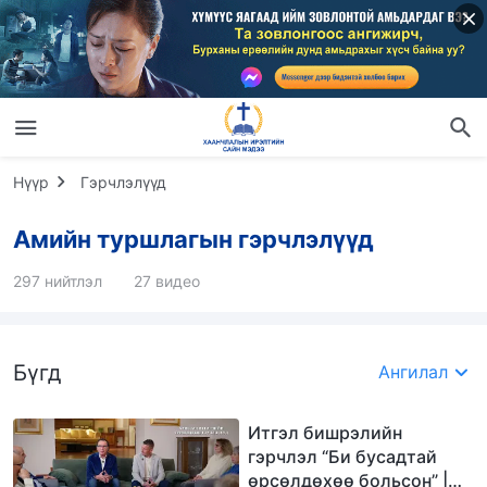
Нүүр
Гэрчлэлүүд
Амийн туршлагын гэрчлэлүүд
297 нийтлэл
27 видео
Бүгд
Ангилал
Итгэл бишрэлийн
гэрчлэл “Би бусадтай
өрсөлдөхөө больсон” |