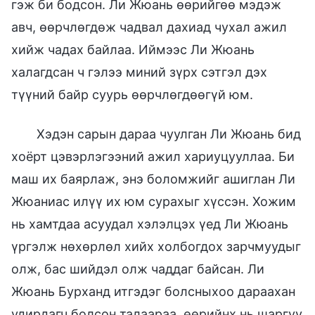
гэж би бодсон. Ли Жюань өөрийгөө мэдэж
авч, өөрчлөгдөж чадвал дахиад чухал ажил
хийж чадах байлаа. Иймээс Ли Жюань
халагдсан ч гэлээ миний зүрх сэтгэл дэх
түүний байр суурь өөрчлөгдөөгүй юм.
Хэдэн сарын дараа чуулган Ли Жюань бид
хоёрт цэвэрлэгээний ажил хариуцууллаа. Би
маш их баярлаж, энэ боломжийг ашиглан Ли
Жюаниас илүү их юм сурахыг хүссэн. Хожим
нь хамтдаа асуудал хэлэлцэх үед Ли Жюань
үргэлж нөхөрлөл хийх холбогдох зарчмуудыг
олж, бас шийдэл олж чаддаг байсан. Ли
Жюань Бурханд итгэдэг болсныхоо дараахан
удирдагч болсон талаараа, өөрийнх нь шаргуу