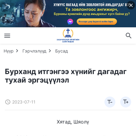
Нүүр
Гэрчлэлүүд
Бусад
Бурханд итгэнгээ хүнийг дагадаг
тухай эргэцүүлэл
2023-07-11
Хятад, Шяолү