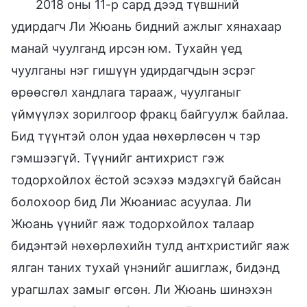
2018 оны 11-р сард дээд түвшний
удирдагч Ли Жюань бидний ажлыг хянахаар
манай чуулганд ирсэн юм. Тухайн үед
чуулганы нэг гишүүн удирдагчдын эсрэг
өрөөсгөл хандлага тарааж, чуулганыг
үймүүлэх зорилгоор фракц байгуулж байлаа.
Бид түүнтэй олон удаа нөхөрлөсөн ч тэр
гэмшээгүй. Түүнийг антихрист гэж
тодорхойлох ёстой эсэхээ мэдэхгүй байсан
болохоор бид Ли Жюаниас асуулаа. Ли
Жюань үүнийг яаж тодорхойлох талаар
бидэнтэй нөхөрлөхийн тулд антхристийг яаж
ялган таних тухай үнэнийг ашиглаж, бидэнд
урагшлах замыг өгсөн. Ли Жюань шинэхэн