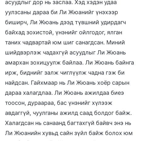
асуудлыг дор нь заслаа. Хэд хэдэн удаа
уулзсаны дараа би Ли Жюанийг үнэхээр
биширч, Ли Жюань дээд түвшний удирдагч
байхад зохистой, үнэнийг ойлгодог, ялган
таних чадвартай юм шиг санагдсан. Миний
шийдвэрлэж чадахгүй асуудлыг Ли Жюань
амархан зохицуулж байлаа. Ли Жюань байнга
ирж, биднийг залж чиглүүлж чадна гэж би
найдсан. Гайхмаар нь Ли Жюань хоёр сарын
дараа халагдлаа. Ли Жюань ажилдаа биеэ
тоосон, дураараа, бас үнэнийг хүлээж
авдаггүй, чуулганы ажилд саад болдог байж.
Халагдсан нь санаанд багтахгүй байвч энэ нь
Ли Жюанийн хувьд сайн зүйл байж болох юм