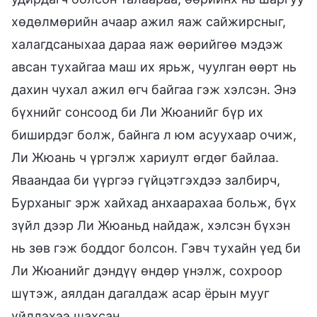
хөдөлмөрийн ачаар ажил яаж сайжирсныг,
халагдсаныхаа дараа яаж өөрийгөө мэдэж
авсан тухайгаа маш их ярьж, чуулган өөрт нь
дахин чухал ажил өгч байгаа гэж хэлсэн. Энэ
бүхнийг сонсоод би Ли Жюанийг бүр их
биширдэг болж, байнга л юм асуухаар очиж,
Ли Жюань ч үргэлж хариулт өгдөг байлаа.
Яваандаа би үүргээ гүйцэтгэхдээ залбирч,
Бурханыг эрж хайхад анхаарахаа больж, бүх
зүйл дээр Ли Жюаньд найдаж, хэлсэн бүхэн
нь зөв гэж боддог болсон. Гэвч тухайн үед би
Ли Жюанийг дэндүү өндөр үнэлж, сохроор
шүтэж, аялдан дагалдаж асар ёрын мууг
үйлдэхээ шахсан.