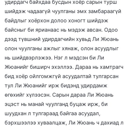
удирдагч байхдаа бусдын хоёр сарын турш
шийдэж чадаагүй чуулганы эмх замбараагүй
байдлыг хоёрхон долоо хоногт шийдэж
байсныг би ярианаас нь мэдэж авсан. Одоо
дээд түвшний удирдагчийн хувьд Ли Жюань
олон чуулганы ажлыг хянаж, олон асуудлыг
нь шийдвэрлэжээ. Нэг л мэдсэн би Ли
Жюанийг биширч эхэллээ. Дараа нь хамтрагч
бид хоёр ойлгомжгүй асуудалтай тулгарсан
тул Ли Жюанийг ирж бидэнд удирдамж
өгөхийг хүлээсэн. Сарын дараа Ли Жюань
эцэст нь манай чуулганд буцаж ирж, би
шуудхан л тулгараад байгаа асуудал,
бэрхшээлээ хуваалцаж, Ли Жюань ч дахиад л