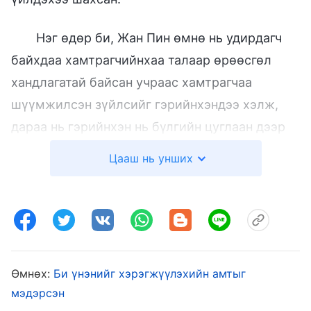
Нэг өдөр би, Жан Пин өмнө нь удирдагч
байхдаа хамтрагчийнхаа талаар өрөөсгөл
хандлагатай байсан учраас хамтрагчаа
шүүмжилсэн зүйлсийг гэрийнхэндээ хэлж,
дараа нь гэрийнхэн нь бүлгийн цуглаан дээр
энэ талаар ярьсныг олж мэдлээ. Тэр нэг
Цааш нь унших
зүйлээс болоод чуулганы удирдагч нь Жан
Пинийг антихрист гэж тодорхойлжээ.
Асуудлыг ингэж зохицуулсан нь зарчимд
нийцэхгүй юм шиг Жан Пиний гэрийнхэнд
санагдсан тул энийг мэдээлэхээр захиа
Өмнөх:
Би үнэнийг хэрэгжүүлэхийн амтыг
бичжээ. Гэтэл чуулганы удирдагч нь Жан
мэдэрсэн
Пиний гэрийнхийг бүгдийг нь антихрист