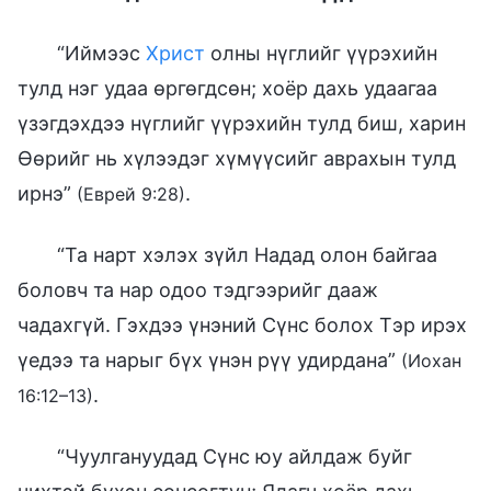
“Иймээс
Христ
олны нүглийг үүрэхийн
тулд нэг удаа өргөгдсөн; хоёр дахь удаагаа
үзэгдэхдээ нүглийг үүрэхийн тулд биш, харин
Өөрийг нь хүлээдэг хүмүүсийг аврахын тулд
ирнэ”
.
(Еврей 9:28)
“Та нарт хэлэх зүйл Надад олон байгаа
боловч та нар одоо тэдгээрийг дааж
чадахгүй. Гэхдээ үнэний Сүнс болох Тэр ирэх
үедээ та нарыг бүх үнэн рүү удирдана”
(Иохан
.
16:12–13)
“Чуулгануудад Сүнс юу айлдаж буйг