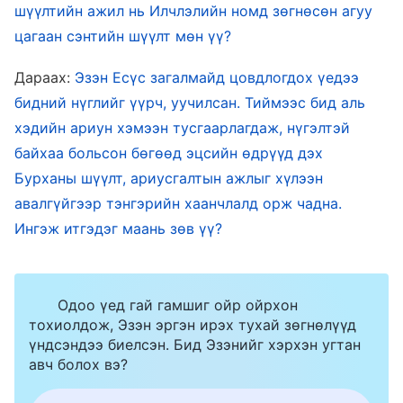
шүүлтийн ажил нь Илчлэлийн номд зөгнөсөн агуу
үүдсэн боловч хүн хуучны, завхарсан сатанлаг
цагаан сэнтийн шүүлт мөн үү?
зан чанар дотроо үргэлжлүүлэн амьдарсан
Дараах:
Эзэн Есүс загалмайд цовдлогдох үедээ
юм. Ийм болохоор хүнийг сатанлаг завхарсан
бидний нүглийг үүрч, уучилсан. Тиймээс бид аль
зан чанараас нь бүрэн аврах ёстой, ингэснээр
хэдийн ариун хэмээн тусгаарлагдаж, нүгэлтэй
түүний нүгэлт уг чанар дахин хэзээ ч
байхаа больсон бөгөөд эцсийн өдрүүд дэх
хөгжихгүйгээр бүрэн арилж, улмаар хүний
Бурханы шүүлт, ариусгалтын ажлыг хүлээн
зан чанар өөрчлөгдөх боломжтой болох юм.
авалгүйгээр тэнгэрийн хаанчлалд орж чадна.
Энэ нь амийн өсөлтийн замыг, амийн замыг
Ингэж итгэдэг маань зөв үү?
болон зан чанараа өөрчлөх замыг ухаарахыг
хүнээс шаарддаг. Түүнчлэн, энэ замын дагуу
Одоо үед гай гамшиг ойр ойрхон
хэрэгжүүлж, зан чанараа аажмаар өөрчилж,
тохиолдож, Эзэн эргэн ирэх тухай зөгнөлүүд
гэрлийн гялбаан дор амьдарч, хийдэг бүхнээ
үндсэндээ биелсэн. Бид Эзэнийг хэрхэн угтан
авч болох вэ?
Бурханы хүслийн дагуу байлгаж, завхарсан
сатанлаг зан чанараа хаяж, Сатаны харанхуйн