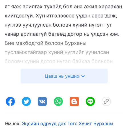
яг яаж арилгах тухайд бол энэ ажил хараахан
хийгдээгүй. Хүн итгэлээсээ үүдэн аврагдаж,
нүглээ уучлуулсан боловч хүний нүгэлт уг
чанар арилаагүй бөгөөд дотор нь үлдсэн юм.
Бие махбодтой болсон Бурханы
тусламжтайгаар хүний нүглийг уучилсан
боловч хүний дотор нүгэл байхаа больсон
гэсэн үг биш. Нүглийн тахилаар дамжуулан
Цааш нь унших
хүний нүглийг өршөөж болох боловч хүний
нүгэл үйлдэхийг яг яаж болиулах, нүгэлт уг
чанарыг нь яаж бүрэн арилгаж, өөрчлөх
тухайд бол хүн энэ асуудлыг шийдвэрлэх
ямар ч аргагүй байдаг. Хүний нүглийг
Өмнөх:
Эцсийн өдрүүд дэх Төгс Хүчит Бурханы
өршөөсөн нь Бурханы цовдлолын ажлаас