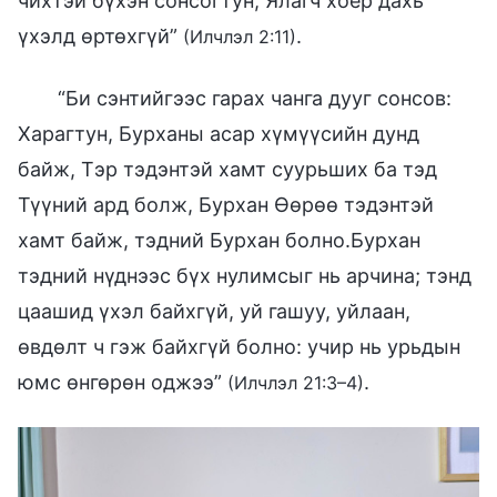
чихтэй бүхэн сонсогтун; Ялагч хоёр дахь
үхэлд өртөхгүй”
.
(Илчлэл 2:11)
“Би сэнтийгээс гарах чанга дууг сонсов:
Харагтун, Бурханы асар хүмүүсийн дунд
байж, Тэр тэдэнтэй хамт суурьших ба тэд
Түүний ард болж, Бурхан Өөрөө тэдэнтэй
хамт байж, тэдний Бурхан болно.Бурхан
тэдний нүднээс бүх нулимсыг нь арчина; тэнд
цаашид үхэл байхгүй, уй гашуу, уйлаан,
өвдөлт ч гэж байхгүй болно: учир нь урьдын
юмс өнгөрөн оджээ”
.
(Илчлэл 21:3–4)