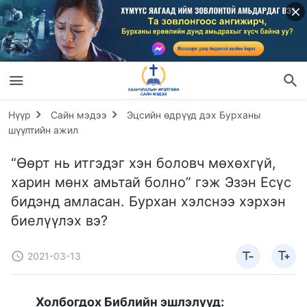
Нүүр
Сайн мэдээ
Эцсийн өдрүүд дэх Бурханы
шүүлтийн ажил
“Өөрт нь итгэдэг хэн боловч мөхөхгүй,
харин мөнх амьтай болно” гэж Эзэн Есүс
бидэнд амласан. Бурхан хэлснээ хэрхэн
биелүүлэх вэ?
2021-03-13
Холбогдох Библийн эшлэлүүд: