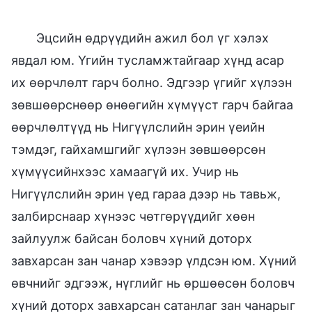
Эцсийн өдрүүдийн ажил бол үг хэлэх
явдал юм. Үгийн тусламжтайгаар хүнд асар
их өөрчлөлт гарч болно. Эдгээр үгийг хүлээн
зөвшөөрснөөр өнөөгийн хүмүүст гарч байгаа
өөрчлөлтүүд нь Нигүүлслийн эрин үеийн
тэмдэг, гайхамшгийг хүлээн зөвшөөрсөн
хүмүүсийнхээс хамаагүй их. Учир нь
Нигүүлслийн эрин үед гараа дээр нь тавьж,
залбирснаар хүнээс чөтгөрүүдийг хөөн
зайлуулж байсан боловч хүний доторх
завхарсан зан чанар хэвээр үлдсэн юм. Хүний
өвчнийг эдгээж, нүглийг нь өршөөсөн боловч
хүний доторх завхарсан сатанлаг зан чанарыг