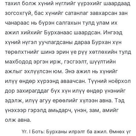
тахил болж хүний нүглийг үүрэхийг шаардаад
зогсохгүй, бас хүнийг сатанлаг завхарсан зан
чанараас нь бүрэн салгахын тулд улам их
ажил хийхийг Бурханаас шаардсан. Ингээд
хүний нүгэл уучлагдсаны дараа Бурхан хүн
төрөлхтнийг шинэ эрин үе рүү хөтлөхийн тулд
махбодод эргэн ирж, гэсгээлт, шүүлтийн
ажлыг эхлүүлсэн юм. Энэ ажил нь хүнийг
илүү өндөр хүрээнд аваачсан. Түүний ноёрхол
дор захирагддаг бүх хүн илүү өндөр үнэнийг
эдэлж, илүү агуу ерөөлийг хүлээн авна. Тэд
үнэхээр гэрэлд амьдарч, үнэн, зам, амийг
олж авна.
Үг. I Боть: Бурханы илрэлт ба ажил. Өмнөх үг