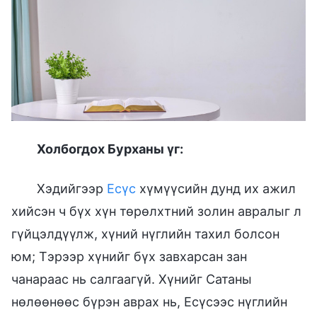
Холбогдох Бурханы үг:
Хэдийгээр
Есүс
хүмүүсийн дунд их ажил
хийсэн ч бүх хүн төрөлхтний золин авралыг л
гүйцэлдүүлж, хүний нүглийн тахил болсон
юм; Тэрээр хүнийг бүх завхарсан зан
чанараас нь салгаагүй. Хүнийг Сатаны
нөлөөнөөс бүрэн аврах нь, Есүсээс нүглийн