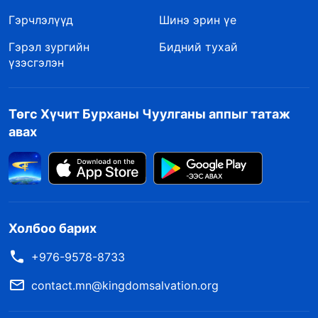
Гэрчлэлүүд
Шинэ эрин үе
Гэрэл зургийн
Бидний тухай
үзэсгэлэн
Төгс Хүчит Бурханы Чуулганы аппыг татаж
авах
Холбоо барих
+976-9578-8733
contact.mn@kingdomsalvation.org