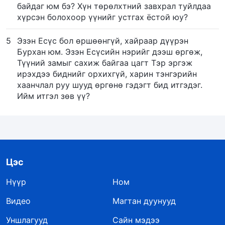
байдаг юм бэ? Хүн төрөлхтний завхрал туйлдаа
хүрсэн болохоор үүнийг устгах ёстой юу?
5
Эзэн Есүс бол өршөөнгүй, хайраар дүүрэн
Бурхан юм. Эзэн Есүсийн нэрийг дээш өргөж,
Түүний замыг сахиж байгаа цагт Тэр эргэж
ирэхдээ биднийг орхихгүй, харин тэнгэрийн
хаанчлал руу шууд өргөнө гэдэгт бид итгэдэг.
Ийм итгэл зөв үү?
Цэс
Нүүр
Ном
Видео
Магтан дуунууд
Уншлагууд
Сайн мэдээ