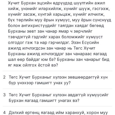
Хүчит Бурхан эцсийн өдрүүдэд шүүлтийн ажил
хийж, үнэнийг илэрхийлж, хүнийг шүүж, гэсгээж,
хүнийг засаж, хүнтэй харьцаж, хүнийг илчилж,
бүх төрлийн муу ёрын хүмүүс, муу ёрын сүнснүүд
болон антихристүүдийг таягдан хаядаг бөгөөд
Бурханы зөвт зан чанар ямар ч зөрчлийг
тэвчдэггүй гэдгийг харах боломжийг хүмүүст
олгодог гэж та нар гэрчилдэг. Эзэн Есүсийн
ажилд илчлэгдсэн зан чанар нь Төгс Хүчит
Бурханы ажилд илчлэгддэг зан чанараас яагаад
шал өөр байдаг юм бэ? Бурханы зан чанарыг бид
яг яаж ойлгох ёстой вэ?
2
Төгс Хүчит Бурханыг хүлээн зөвшөөрдөггүй хүн
бүр үнэхээр гамшигт унах уу?
3
Төгс Хүчит Бурханыг хүлээн авдаггүй хүмүүсийг
Бурхан яагаад гамшигт унагах вэ?
4
Дэлхий ертөнц яагаад ийм харанхуй, хорон муу