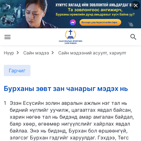
Нүүр
Сайн мэдээ
Сайн мэдээний асуулт, хариулт
Гарчиг
Бурханы зөвт зан чанарыг мэдэх нь
1
Эзэн Есүсийн золин авралын ажлын нэг тал нь
бидний нүглийг уучилж, цагаатгах явдал байсан,
харин нөгөө тал нь бидэнд амар амгалан байдал,
баяр хөөр, өгөөмөр нигүүлслийг хайрлах явдал
байлаа. Энэ нь бидэнд, Бурхан бол өршөөнгүй,
элэгсэг Бурхан гэдгийг харуулдаг. Гэхдээ, Төгс