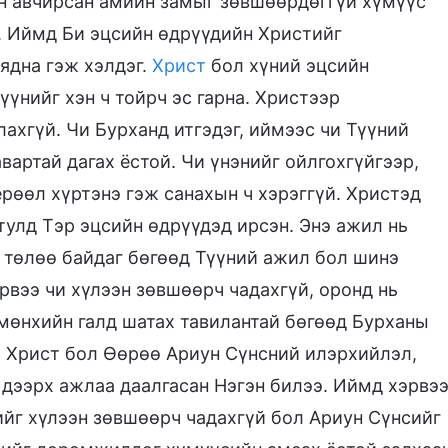
н авчирсан амийн замыг зөвшөөрдөггүй хүмүүс
. Иймд Би эцсийн өдрүүдийн Христийг
ядна гэж хэлдэг.
Христ
бол хүний эцсийн
үүнийг хэн ч тойрч эс гарна. Христээр
ахгүй. Чи Бурханд итгэдэг, иймээс чи Түүний
вартай дагах ёстой. Чи үнэнийг ойлгохгүйгээр,
рөөл хүртэнэ гэж санахын ч хэрэггүй. Христэд
тулд Тэр эцсийн өдрүүдэд ирсэн. Энэ ажил нь
 төлөө байдаг бөгөөд Түүний ажил бол шинэ
рвээ чи хүлээн зөвшөөрч чадахгүй, оронд нь
мөнхийн галд шатах тавилантай бөгөөд Бурханы
нэ Христ бол Өөрөө Ариун Сүнсний илэрхийлэл,
 дээрх ажлаа даалгасан Нэгэн билээ. Иймд хэрвэ
ийг хүлээн зөвшөөрч чадахгүй бол Ариун Сүнсийг