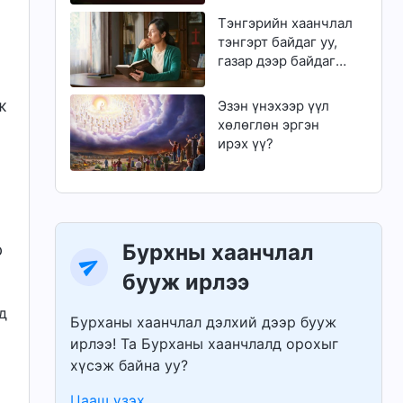
чадах уу?
Тэнгэрийн хаанчлал
тэнгэрт байдаг уу,
а
газар дээр байдаг
уу?
ж
Эзэн үнэхээр үүл
хөлөглөн эргэн
ирэх үү?
Бурхны хаанчлал
р
бууж ирлээ
д
Бурханы хаанчлал дэлхий дээр бууж
ирлээ! Та Бурханы хаанчлалд орохыг
хүсэж байна уу?
Цааш үзэх