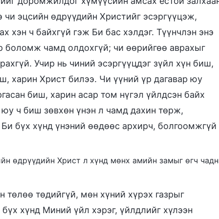
сийг доромжилдог хүмүүсийн амсах ёстой залхаа
э чи эцсийн өдрүүдийн Христийг эсэргүүцэж,
х хэн ч байхгүй гэж Би бас хэлдэг. Түүнчлэн энэ
 боломж чамд олдохгүй; чи өөрийгөө аврахыг
рахгүй. Учир нь чиний эсэргүүцдэг зүйл хүн биш,
ш, харин Христ билээ. Чи үүний үр дагавар юу
гасан биш, харин асар том нүгэл үйлдсэн байх
 юу ч биш зөвхөн үнэн л чамд дахин төрж,
 Би бүх хүнд үнэний өөдөөс архирч, болгоомжгүй
сийн өдрүүдийн Христ л хүнд мөнх амийн замыг өгч чадн
 төлөө төдийгүй, мөн хүний хүрэх газрыг
 бүх хүнд Миний үйл хэрэг, үйлдлийг хүлээн