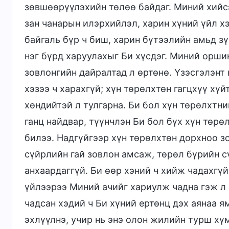
зөвшөөрүүлэхийн төлөө байдаг. Миний хийс
зан чанарын илэрхийлэл, харин хүний үйл х
байгаль бүр ч биш, харин бүтээлийн амьд зү
нэг бүрд харуулахыг Би хүсдэг. Миний орши
зовлонгийн дайралтад л өртөнө. Үзэсгэлэнт н
хэзээ ч харахгүй; хүн төрөлхтөн гагцхүү хү
хөндийтэй л тулгарна. Би бол хүн төрөлхтн
ганц найдвар, түүнчлэн Би бол бүх хүн төр
билээ. Надгүйгээр хүн төрөлхтөн дорхноо з
сүйрлийн гай зовлон амсаж, төрөл бүрийн с
анхаардаггүй. Би өөр хэний ч хийж чадахгүй
үйлээрээ Миний ачийг хариулж чадна гэж л 
чадсан хэдий ч Би хүний ертөнц дэх аянаа 
эхлүүлнэ, учир нь энэ олон жилийн турш хү