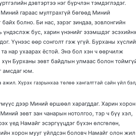
үртгэлийн дэвтэртээ нэг бүрчлэн тэмдэглэдэг.
 ч Миний гараас мултрахгүй бөгөөд Миний
байх болно. Би нас, зэрэг зиндаа, зовлонгийн
ь үндэслэж бус, харин үнэнийг эзэмшдэг эсэхийн
дог. Үүнээс өөр сонголт гэж үгүй. Бурханы хүслий
 та нар ухаарах ёстой. Энэ бол хэн ч өөрчилж
х хүн Бурханы зөвт байдлын улмаас болон тоймгү
г амсдаг юм.
ба ажил. Хүрэх газрынхаа төлөө хангалттай сайн үйл бэл
үмүүс дээр Миний өршөөл харагддаг. Харин хорон
Миний зөвт зан чанарын нотолгоо, тэр ч бүү хэл,
эх үед Намайг эсэргүүцдэг бүхэн өлсгөлөн,
лийн хорон мууг үйлдсэн боловч Намайг олон жил