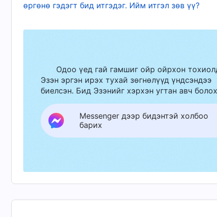
өргөнө гэдэгт бид итгэдэг. Ийм итгэл зөв үү?
Түүний ариун мөн чанар нь иймэрхүү хүн тө
цаашид амьдрахыг зөвшөөрч, тэвчээд байж ч
төрөлхтөн бүгдээрээ Түүний эсрэг байж, бүх
байхгүй болоход Тэр ийм хүн төрөлхтнийг 
Одоо үед гай гамшиг ойр ойрхон тохиол
устгах Өөрийн төлөвлөгөөг эргэлзэж тээнэг
Эзэн эргэн ирэх тухай зөгнөлүүд үндсэндээ
зан чанараар тодорхойлогддог. Энэ бол зай
биелсэн. Бид Эзэнийг хэрхэн угтан авч болох
байгаа бүтээгдсэн зүйл бүрийн үүрэх ёстой 
Messenger дээр бидэнтэй холбоо
Үг. II Боть: Бурханыг мэдэх т
барих
Ертөнцийн өргөн уудам чөлөөнд тоо том
далай тэнгис лаг шаварт идэгдэн хээр тал б
байна. Бүх зүйлийг захирдаг Нэгнээс өөр хэ
чадахгүй. Энэхүү хүн төрөлхтний төлөө хөд