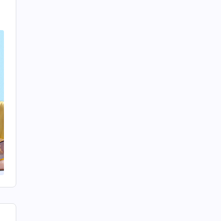
й
I
р