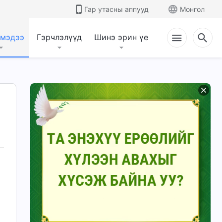
Гар утасны аппууд
Монгол
 мэдээ
Гэрчлэлүүд
Шинэ эрин үе