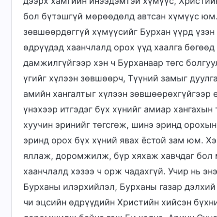
дээрх хамгийн инээдэмтэй хүмүүс, Христий
бол бүтэшгүй мөрөөдөлд автсан хүмүүс юм
зөвшөөрдөггүй хүмүүсийг Бурхан үүрд үзэн 
өдрүүдэд хаанчлалд орох үүд хаалга бөгөөд 
дамжилгүйгээр хэн ч Бурханаар төгс болгуул
үгийг хүлээн зөвшөөрч, Түүний замыг дуулга
амийн хангалтыг хүлээн зөвшөөрөхгүйгээр е
үнэхээр итгэдэг бүх хүнийг амиар хангахын 
хуучин эринийг төгсгөж, шинэ эринд орохын
эринд орох бүх хүний явах ёстой зам юм. Хэ
яллаж, доромжилж, бүр хяхаж хавчдаг бол 
хаанчлалд хэзээ ч орж чадахгүй. Учир нь э
Бурханы илэрхийлэл, Бурханы газар дэлхий
чи эцсийн өдрүүдийн Христийн хийсэн бүхн