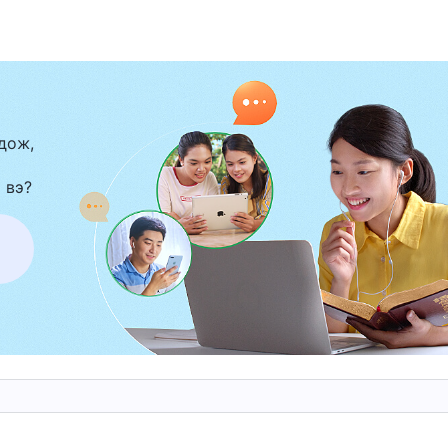
рөлхтнийг Түүний өмнө, Түүний эрх мэдэл дор
адахгүй гэсэн үг юм. Өөрөөр хэлбэл, хүн
ий л дэлхий дээр Түүний аварч чадах нэг ч хүн
цаашид тэвчихээ болих ба ийм хүн төрөлхтнийг
дож,
элзэлгүй хэрэгжүүлнэ. Бурханы энэ үйл нь Түүни
лшгүй үр дагавар бөгөөд Бурханы эрх мэдэл дор
 вэ?
үр дагавар юм.
ухай. Бурханы ажил, Бурханы зан чанар ба Бурхан Өөрөө 
шгүй олон өөрчлөлт тохиолдож, ахин дахин,
олж, хээр тал үерлэн далай тэнгис болж хувирсаа
н ч энэ хүн төрөлхтнийг удирдаж, замчилж
өлмөрлөж, бэлтгэл базаах хүчирхэг нэгэн үгүй