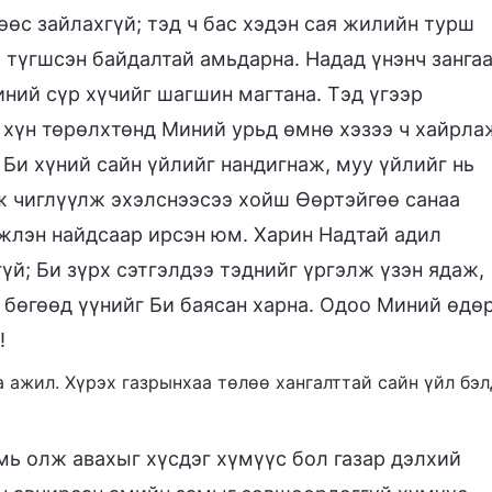
өөс зайлахгүй; тэд ч бас хэдэн сая жилийн турш
, түгшсэн байдалтай амьдарна. Надад үнэнч занга
иний сүр хүчийг шагшин магтана. Тэд үгээр
 хүн төрөлхтөнд Миний урьд өмнө хэзээ ч хайрла
 Би хүний сайн үйлийг нандигнаж, муу үйлийг нь
ж чиглүүлж эхэлснээсээ хойш Өөртэйгөө санаа
мжлэн найдсаар ирсэн юм. Харин Надтай адил
үй; Би зүрх сэтгэлдээ тэднийг үргэлж үзэн ядаж,
 бөгөөд үүнийг Би баясан харна. Одоо Миний өдө
!
ба ажил. Хүрэх газрынхаа төлөө хангалттай сайн үйл бэл
мь олж авахыг хүсдэг хүмүүс бол газар дэлхий