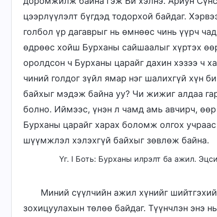
доромжилж байна гэж Би хэлнэ. Ариун Сүн
цээрлүүлэлт бүгдэд тодорхой байдаг. Хэрвэ
голбол үр дагаврыг нь өмнөөс чинь үүрч чада
өдрөөс хойш Бурханы сайшаалыг хүртэх өөр
оролдсон ч Бурханы царайг дахин хэзээ ч ха
чиний голдог зүйл ямар нэг шалихгүй хүн би
байхыг мэдэж байна уу? Чи жижиг алдаа гар
болно. Иймээс, үнэн л чамд амь авчирч, өөр
Бурханы царайг харах боломж олгох учраас
шүүмжлэл хэлэхгүй байхыг зөвлөж байна.
Үг. I Боть: Бурханы илрэлт ба ажил. Эц
Миний сүүлчийн ажил хүнийг шийтгэхийн
зохицуулахын төлөө байдаг. Түүнчлэн энэ нь