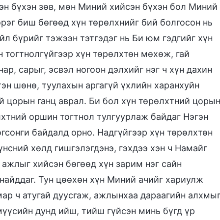
эн бүхэн зөв, мөн Миний хийсэн бүхэн бол Миний
эрэг биш бөгөөд хүн төрөлхнийг бий болгосон нь
йл бүрийг тэжээн тэтгэдэг нь Би юм гэдгийг хүн
н тогтнолгүйгээр хүн төрөлхтөн мөхөж, гай
ар, сарыг, эсвэл ногоон дэлхийг нэг ч хүн дахин
йтэн шөнө, туулахын аргагүй үхлийн харанхуйн
ий цорын ганц аврал. Би бол хүн төрөлхтний цоры
өлхтний оршин тогтнол тулгуурлаж байдаг Нэгэн
огсонги байдалд орно. Надгүйгээр хүн төрөлхтөн
үнсний хөлд гишгэлэгдэнэ, гэхдээ хэн ч Намайг
 ажлыг хийсэн бөгөөд хүн зарим нэг сайн
найддаг. Тун цөөхөн хүн Миний ачийг хариулж
ямар ч атугай дуусгаж, ажлынхаа дараагийн алхмы
мүүсийн дунд ийш, тийш гүйсэн минь бүгд үр