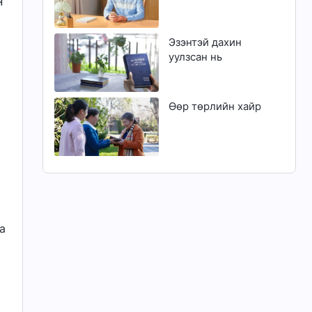
н
Эзэнтэй дахин
уулзсан нь
Өөр төрлийн хайр
а