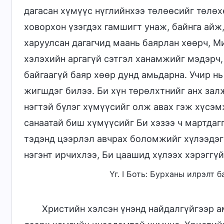
дагасан хүмүүс нүглийнхээ төлөөсийг төлөх
ховорхон үзэгдэх гамшигт унаж, байнга айж
харуулсан дагагчид маань баярлан хөөрч, М
хэлэхийн аргагүй сэтгэл ханамжийг мэдэрч,
байгаагүй баяр хөөр дунд амьдарна. Учир нь
жигшдэг билээ. Би хүн төрөлхтнийг анх зал
нэгтэй бүлэг хүмүүсийг олж авах гэж хүсэ
санаатай биш хүмүүсийг Би хэзээ ч мартдагг
тэдэнд цээрлэл авчрах боломжийг хүлээдэг
нэгэнт ирчихлээ, Би цаашид хүлээх хэрэггүй
Үг. I Боть: Бурханы илрэлт 
Христийн хэлсэн үнэнд найдалгүйгээр а