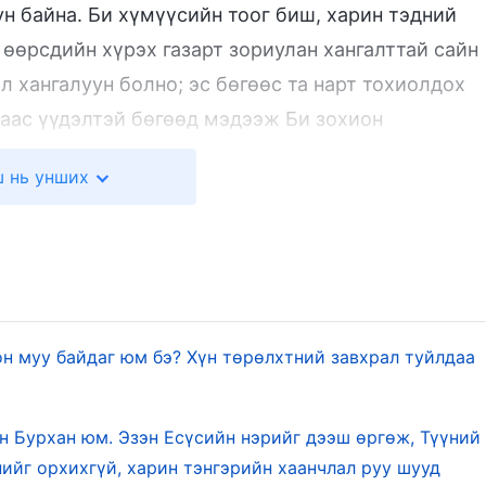
ун байна. Би хүмүүсийн тоог биш, харин тэдний
р өөрсдийн хүрэх газарт зориулан хангалттай сайн
эл хангалуун болно; эс бөгөөс та нарт тохиолдох
даас үүдэлтэй бөгөөд мэдээж Би зохион
н харагдаж чадахгүй бол гай гамшгийн зовлон
 нь унших
ба ажил. Хүрэх газрынхаа төлөө хангалттай сайн үйл бэл
д хандах Бурханы тэвчээрт хязгаар байдаг. Тэрхү
ж, харин шинэ удирдлага, шинэ төлөвлөгөөгөө
он муу байдаг юм бэ? Хүн төрөлхтний завхрал туйлдаа
йл хэргийг болон Өөрийн зан чанарын нөгөө талыг
 хүмүүс хэзээ ч халдаж болохгүй гэдгийг юм уу,
н Бурхан юм. Эзэн Есүсийн нэрийг дээш өргөж, Түүний
 гэдгийг харуулахын тулд биш бөгөөд хүн
ийг орхихгүй, харин тэнгэрийн хаанчлал руу шууд
н тулд ч биш юм. Энэ нь, Түүний зан чанар болон