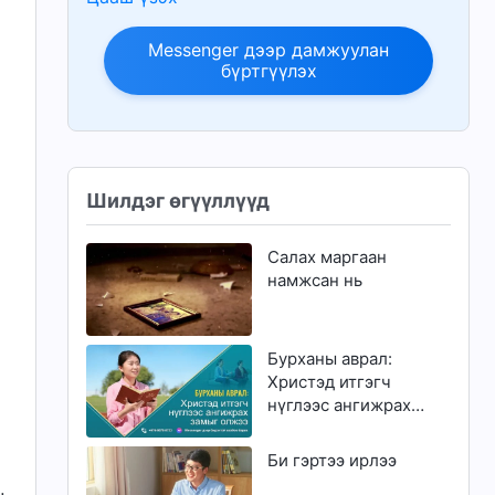
Messenger дээр дамжуулан
бүртгүүлэх
Шилдэг өгүүллүүд
Салах маргаан
намжсан нь
Бурханы аврал:
Христэд итгэгч
нүглээс ангижрах
э
замыг олжээ
Би гэртээ ирлээ