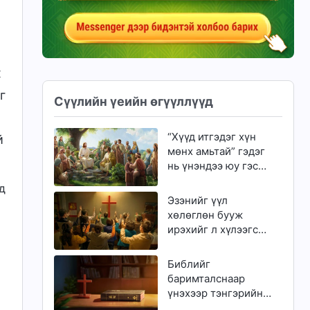
х
г
Сүүлийн үеийн өгүүллүүд
“Хүүд итгэдэг хүн
й
мөнх амьтай” гэдэг
нь үнэндээ юу гэсэн
үг вэ?
д
Эзэнийг үүл
хөлөглөн бууж
ирэхийг л хүлээгсэд
золгүй еэ
Библийг
баримталснаар
үнэхээр тэнгэрийн
хаанчлалд орж