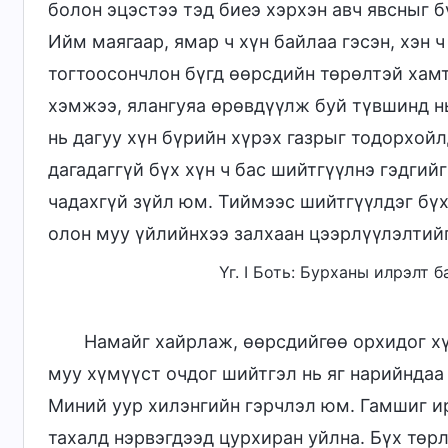
болон эцэстээ тэд биеэ хэрхэн авч явсныг б
Ийм маягаар, ямар ч хүн байлаа гэсэн, хэн
тогтоосончлон бүгд өөрсдийн төрөлтэй хамт 
хэмжээ, ялангуяа өрөвдүүлж буй түвшинд н
нь дагуу хүн бүрийн хүрэх газрыг тодорхойл
дагадаггүй бүх хүн ч бас шийтгүүлнэ гэдгийг
чадахгүй зүйл юм. Тиймээс шийтгүүлдэг бү
олон муу үйлийнхээ залхаан цээрлүүлэлтий
Үг. I Боть: Бурханы илрэлт 
Намайг хайрлаж, өөрсдийгөө орхидог х
муу хүмүүст очдог шийтгэл нь яг нарийндаа 
Миний уур хилэнгийн гэрчлэл юм. Гамшиг ир
тахалд нэрвэгдээд цурхиран уйлна. Бүх төр