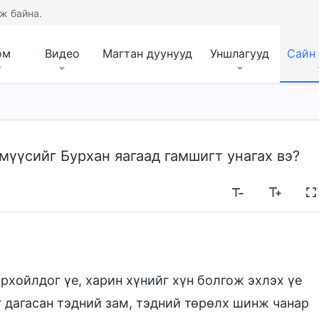
ж байна.
ом
Видео
Магтан дуунууд
Уншлагууд
Сайн
мүүсийг Бурхан яагаад гамшигт унагах вэ?
рхойлдог үе, харин хүнийг хүн болгож эхлэх үе
г дагасан тэдний зам, тэдний төрөлх шинж чанар