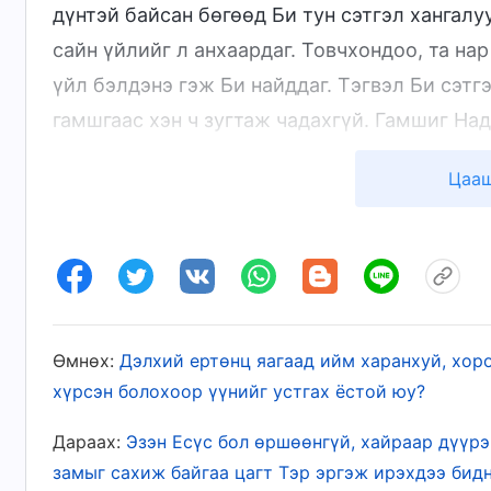
дүнтэй байсан бөгөөд Би тун сэтгэл хангалу
сайн үйлийг л анхаардаг. Товчхондоо, та на
үйл бэлдэнэ гэж Би найддаг. Тэгвэл Би сэтг
гамшгаас хэн ч зугтаж чадахгүй. Гамшиг На
байгуулдаг. Хэрвээ та нар Миний нүдэнд сай
Цааш
амсахаас зайлахгүй.
Үг. I Боть: Бурханы илрэлт 
Хүний ялзрал, бузар булай, хүчирхийлэл
хязгаарт хүрэхэд Тэр цаашид тэвчихээ боль
Өмнөх:
Дэлхий ертөнц яагаад ийм харанхуй, хор
эхлэх ба хийх ёстой зүйлээ хийж, Өөрийн ү
хүрсэн болохоор үүнийг устгах ёстой юу?
илчилж эхэлдэг. Түүний энэ үйлдэл нь Түүнд
Дараах:
Эзэн Есүс бол өршөөнгүй, хайраар дүүрэ
эсвэл Тэр эрх мэдэл, уур хилэнгээр дүүрэн
замыг сахиж байгаа цагт Тэр эргэж ирэхдээ бидн
төрөлхтнийг устгаж чадна гэдгийг харуулахы