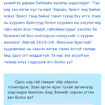
үед, ямархуу махбод үнэхээр Христ вэ гэдэг
үүнийгээ дараах Библийн эшлэлд үндэслэдэг: “Тэр
нь илэрхий болдог. Тийм хуурамч Христүүд
үед хэн нэгэн хүн та нарт ‘Хараач, Христ энд байна’,
эсвэл ‘Христ тэнд байна’ гэвэл түүнд бүү итгэ. Учир
хэдий чинээ хуурамч байна, төдий чинээ
нь хуурамч Христүүд болон хуурамч эш үзүүлэгчид
бардамнадаг бөгөөд хүнийг мэхлэхийн тулд
гарч ирэн агуу тэмдэг, гайхамшгуудыг үзүүлэх ба
төдий чинээ тэмдэг, гайхамшиг үзүүлэх
боломжтой бол сонгогдсон хүмүүсийг ч хууран
чадвартай байдаг. Хуурамч Христүүдэд
мэхэлнэ” (Матай 24:23–24). Жинхэнэ Христийг
Бурханы чанар байдаггүй; хуурамч Христэд
хуурамчаас нь хэрхэн ялгаж таних ёстой талаар
хамаардаг ямар ч элемент Христэд
бид одоо огт мэддэггүй. Та нар энэ асуултын
холилдоогүй байдаг.
талаар илүү тодруулж өгч болох уу?
Үг. I Боть: Бурханы илрэлт ба ажил. Христийн мөн
чанар бол Тэнгэрлэг Эцэгийн хүсэлд дуулгавартай
Одоо үед гай гамшиг ойр ойрхон
байх явдал юм
тохиолдож, Эзэн эргэн ирэх тухай зөгнөлүүд
үндсэндээ биелсэн. Бид Эзэнийг хэрхэн угтан
авч болох вэ?
Муу ёрын сүнсэнд эзэмдүүлж, “Би бол