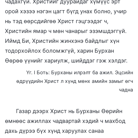
чадахгүй. Христийг дуурайдаг хүмүүс эрт
орой хэзээ нэгэн цагт бүгд унах болно, учир
нь тэд өөрсдийгөө Христ гэцгээдэг ч,
Христийн ямар ч мөн чанарыг эзэмшдэггүй.
Иймд Би, Христийн жинхэнэ байдлыг хүн
тодорхойлох боломжгүй, харин Бурхан
Өөрөө үүнийг хариулж, шийддэг гэж хэлдэг.
Үг. I Боть: Бурханы илрэлт ба ажил. Эцсийн
өдрүүдийн Христ л хүнд мөнх амийн замыг өгч
чадна
Газар дээрх Христ нь Бурханы Өөрийн
өмнөөс ажиллах чадвартай хэдий ч махбод
дахь дүрээ бүх хүнд харуулах санаа