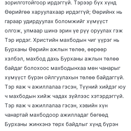
зорилготойгоор ирдэггүй. Тэрээр бүх хүнд
Өөрийгөө харуулахаар ирдэггүй; Өөрийнх нь
гараар удирдуулах боломжийг хүмүүст
олгож, улмаар шинэ эрин үе рүү оруулах гэж
Тэр ирдэг. Христийн махбодын чиг үүрэг нь
Бурханы Өөрийн ажлын төлөө, өөрөөр
хэлбэл, махбод дахь Бурханы ажлын төлөө
байдаг болохоос махбодынхаа мөн чанарыг
хүмүүст бүрэн ойлгуулахын төлөө байдаггүй.
Тэр яаж ч ажиллалаа гэсэн, Түүний хийдэг юу
ч махбодын хийж чадах зүйлээс хэтэрдэггүй.
Тэр яаж ч ажиллалаа гэсэн, хэвийн хүн
чанартай махбодоор ажилладаг бөгөөд
Бурханы жинхэнэ төрх байдлыг хүнд бүрэн