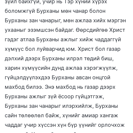
зүйл байхгүй, учир нь Тэр хүний хүрэх
боломжгүй Бурханы мөн чанар болон
Бурханы зан чанарыг, мөн ажлаа хийх мэргэн
ухааныг эзэмшсэн байдаг. Өөрсдийгөө Христ
гэдэг атлаа Бурханы ажлыг хийж чаддаггүй
хүмүүс бол луйварчид юм. Христ бол газар
дэлхий дээрх Бурханы илрэл төдий биш,
харин хүмүүсийн дунд ажлаа хэрэгжүүлж,
гүйцэлдүүлэхдээ Бурханы авсан онцгой
махбод билээ. Энэ махбод нь газар дээрх
Бурханы ажлыг зүй ёсоор гүйцэтгэж,
Бурханы зан чанарыг илэрхийлж, Бурханы
сайн төлөөлөл байж, хүнийг амиар хангаж
чаддаг учир хүссэн хүн бүр үүнийг орлочхож