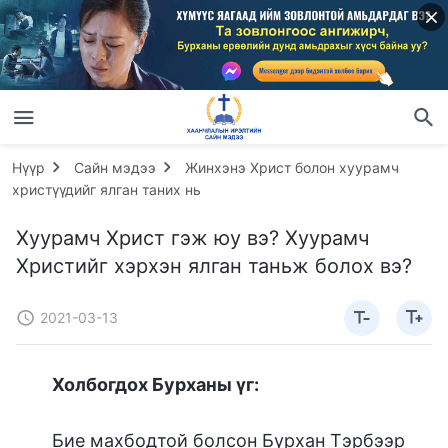
Нүүр
Сайн мэдээ
Жинхэнэ Христ болон хуурамч
христүүдийг ялган таних нь
Хуурамч Христ гэж юу вэ? Хуурамч
Христийг хэрхэн ялган таньж болох вэ?
2021-03-13
Холбогдох Бурханы үг:
Бие махбодтой болсон Бурхан Тэрбээр