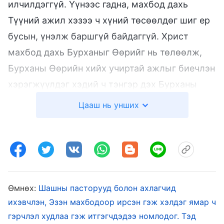
илчилдэггүй. Үүнээс гадна, махбод дахь
Түүний ажил хэзээ ч хүний төсөөлдөг шиг ер
бусын, үнэлж баршгүй байдаггүй. Христ
махбод дахь Бурханыг Өөрийг нь төлөөлж,
Бурханы Өөрийн хийх учиртай ажлыг биечлэн
хэрэгжүүлдэг хэдий ч тэнгэр дэх Бурханы
оршин тогтнолыг үгүйсгэдэггүй, Өөрийнхөө
Цааш нь унших
үйл хэргийг ч улайран тунхагладаггүй. Харин
ч Тэрээр махбод дотроо даруухнаар нуугдсан
хэвээр үлддэг. Христээс гадна, өөрсдийгөө
Христ хэмээн хуурамчаар зарладаг хүмүүст
Түүний чанарууд байдаггүй. Тэрхүү хуурамч
Өмнөх:
Шашны пасторууд болон ахлагчид
Христүүдийн биеэ тоож, өөрсдийгөө
ихэвчлэн, Эзэн махбодоор ирсэн гэж хэлдэг ямар ч
өргөмжилдөг зан чанартай харьцуулж үзэх
гэрчлэл худлаа гэж итгэгчдэдээ номлодог. Тэд