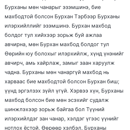
Бурханы мөн чанарыг эзэмшинэ, бие
махбодтой болсон Бурхан Тэрбээр Бурханы
илэрхийллийг эзэмшинэ. Бурхан махбод
болдог тул хийхээр зорьж буй ажлаа
авчирна, мөн Бурхан махбод болдог тул
Өөрийн юу болохыг илэрхийлж, хүнд үнэнийг
авчирч, амь хайрлаж, замыг заан харуулж
чадна. Бурханы мөн чанаргүй махбод нь
харваас бие махбодтой болсон Бурхан биш;
үүнд эргэлзэх зүйл үгүй. Хэрвээ хүн, Бурханы
махбод болсон бие мөн эсэхийг судалж
шинжлэхээр зорьж байгаа бол Түүний
илэрхийлдэг зан чанар, хэлдэг үгээс үүнийг
нотлох ёстой. Өөрөөр хэлбэл, Бурханы