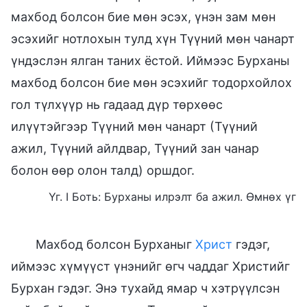
махбод болсон бие мөн эсэх, үнэн зам мөн
эсэхийг нотлохын тулд хүн Түүний мөн чанарт
үндэслэн ялган таних ёстой. Иймээс Бурханы
махбод болсон бие мөн эсэхийг тодорхойлох
гол түлхүүр нь гадаад дүр төрхөөс
илүүтэйгээр Түүний мөн чанарт (Түүний
ажил, Түүний айлдвар, Түүний зан чанар
болон өөр олон талд) оршдог.
Үг. I Боть: Бурханы илрэлт ба ажил. Өмнөх үг
Махбод болсон Бурханыг
Христ
гэдэг,
иймээс хүмүүст үнэнийг өгч чаддаг Христийг
Бурхан гэдэг. Энэ тухайд ямар ч хэтрүүлсэн