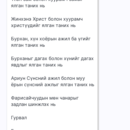
ялган таних нь
Жинхэнэ Христ болон хуурамч
христүүдийг ялган таних нь
Бурхан, хүн хоёрын ажил ба үгийг
ялган таних нь
Бурханыг дагах болон хүнийг дагах
явдлыг ялган таних нь
Ариун Сүнсний ажил болон муу
ёрын сүнсний ажлыг ялган таних нь
Фарисайчуудын мөн чанарыг
задлан шинжлэх нь
Гурвал