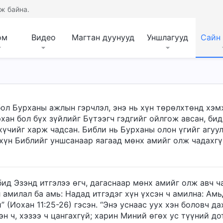
ж байна.
ом
Видео
Магтан дуунууд
Уншлагууд
Сайн
ол Бурханы ажлын гэрчлэл, энэ нь хүн төрөлхтөнд хэм
хан бол бүх зүйлийг Бүтээгч гэдгийг ойлгож авсан, бид
хүчийг харж чадсан. Библи нь Бурханы олон үгийг агуу
хүн Библийг уншсанаар яагаад мөнх амийг олж чадахг
ид Эзэнд итгэлээ өгч, дагаснаар мөнх амийг олж авч ча
 амилал ба амь: Надад итгэдэг хүн үхсэн ч амилна: Амь
” (Иохан 11:25-26) гэсэн. “Энэ уснаас уух хэн боловч д
эн ч, хэзээ ч цангахгүй; харин Миний өгөх ус түүний д