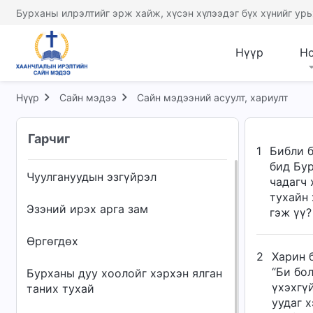
Бурханы илрэлтийг эрж хайж, хүсэн хүлээдэг бүх хүнийг урь
Нүүр
Н
Нүүр
Сайн мэдээ
Сайн мэдээний асуулт, хариулт
Гарчиг
1
Библи б
бид Бур
Чуулгануудын эзгүйрэл
чадагч 
тухайн 
Эзэний ирэх арга зам
гэж үү?
Өргөгдөх
2
Харин б
“Би бол
Бурханы дуу хоолойг хэрхэн ялган
үхэхгүй
таних тухай
уудаг х