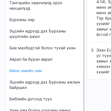
4:14). 
Тэнгэрийн хаанчлалд орох
мөнх а
нөхцөлүүд
мөнх ам
Тэр Хр
Бурханы нэр
үүнийг 
замыг 
Эцсийн өдрүүд дэх Бурханы
ёстой 
шүүлтийн ажил
Бие махбодтой болох тухай үнэн
3
Эзэн Ес
ус түүн
Аврал ба бүрэн аврал
замыг 
хэмээх
Мөнх амийн зам
хүнийг
Эцсийн өдрүүд дэх Бурханы ажлын
байршил
Библийн дотоод түүх
Үнэн зам болон хуурамч замыг