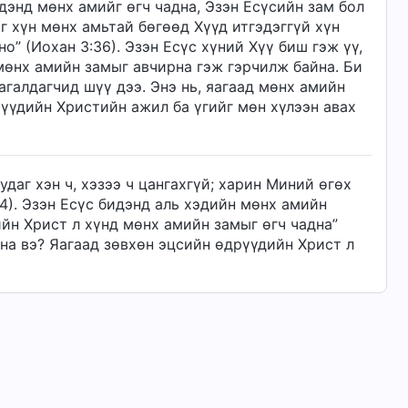
идэнд мөнх амийг өгч чадна, Эзэн Есүсийн зам бол
г хүн мөнх амьтай бөгөөд Хүүд итгэдэггүй хүн
” (Иохан 3:36). Эзэн Есүс хүний Хүү биш гэж үү,
мөнх амийн замыг авчирна гэж гэрчилж байна. Би
агалдагчид шүү дээ. Энэ нь, яагаад мөнх амийн
үүдийн Христийн ажил ба үгийг мөн хүлээн авах
удаг хэн ч, хэзээ ч цангахгүй; харин Миний өгөх
14). Эзэн Есүс бидэнд аль хэдийн мөнх амийн
йн Христ л хүнд мөнх амийн замыг өгч чадна”
йна вэ? Яагаад зөвхөн эцсийн өдрүүдийн Христ л