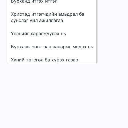
Бурханд итгэх итгэл
Христэд итгэгчдийн амьдрал ба
сүнслэг үйл ажиллагаа
Үнэнийг хэрэгжүүлэх нь
Бурханы зөвт зан чанарыг мэдэх нь
Хүний төгсгөл ба хүрэх газар
Бусад ангилал
Цэс
Нүүр
Ном
Видео
Магтан дуунуу
Бидний тухай