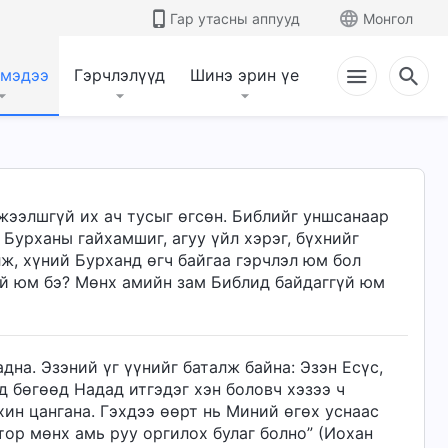
Гар утасны аппууд
Монгол
 мэдээ
Гэрчлэлүүд
Шинэ эрин үе
жээлшгүй их ач тусыг өгсөн. Библийг уншсанаар
 Бурханы гайхамшиг, агуу үйл хэрэг, бүхнийг
лж, хүний Бурханд өгч байгаа гэрчлэл юм бол
үй юм бэ? Мөнх амийн зам Библид байдаггүй юм
дна. Эзэний үг үүнийг баталж байна: Эзэн Есүс,
д бөгөөд Надад итгэдэг хэн боловч хэзээ ч
ахин цангана. Гэхдээ өөрт нь Миний өгөх уснаас
отор мөнх амь руу оргилох булаг болно” (Иохан