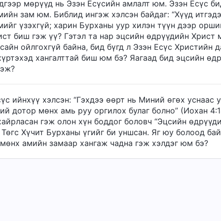
Эдгээр мөрүүд нь Эзэн Есүсийн амлалт юм. Эзэн Есүс б
мийн зам юм. Библид ингэж хэлсэн байдаг: “Хүүд итгэдэ
ийг үзэхгүй; харин Бурханы уур хилэн түүн дээр оршино
ист биш гэж үү? Гэтэл та нар эцсийн өдрүүдийн Христ 
сайн ойлгохгүй байна, бид бүгд л Эзэн Есүс Христийн д
хүртэхэд хангалттай биш юм бэ? Яагаад бид эцсийн өдр
гэж?
үс ийнхүү хэлсэн: “Гэхдээ өөрт нь Миний өгөх уснаас у
ий дотор мөнх амь руу оргилох булаг болно” (Иохан 4:
хайрласан гэж олон хүн боддог боловч “Эцсийн өдрүүди
 Төгс Хүчит Бурханы үгийг би уншсан. Яг юу болоод ба
 мөнх амийн замаар хангаж чадна гэж хэлдэг юм бэ?