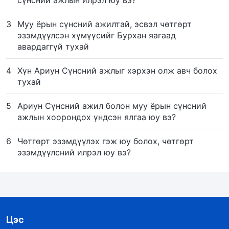
3
Муу ёрын сүнсний ажилтай, эсвэл чөтгөрт
эзэмдүүлсэн хүмүүсийг Бурхан яагаад
авардаггүй тухай
4
Хүн Ариун Сүнсний ажлыг хэрхэн олж авч болох
тухай
5
Ариун Сүнсний ажил болон муу ёрын сүнсний
ажлын хоорондох үндсэн ялгаа юу вэ?
6
Чөтгөрт эзэмдүүлэх гэж юу болох, чөтгөрт
эзэмдүүлсний илрэл юу вэ?
Цэс