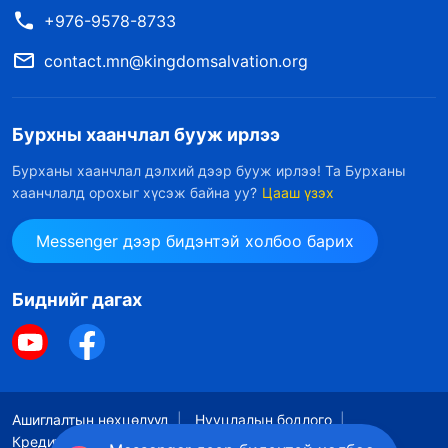
+976-9578-8733
contact.mn@kingdomsalvation.org
Бурхны хаанчлал бууж ирлээ
Бурханы хаанчлал дэлхий дээр бууж ирлээ! Та Бурханы
хаанчлалд орохыг хүсэж байна уу?
Цааш үзэх
Messenger дээр бидэнтэй холбоо барих
Биднийг дагах
Ашиглалтын нөхцөлүүд
Нууцлалын бодлого
Кредит
Күүкийн бодлого