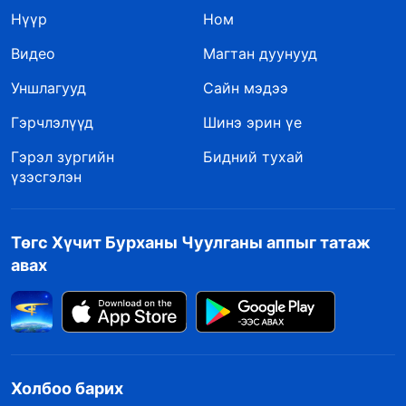
Нүүр
Ном
Видео
Магтан дуунууд
Уншлагууд
Сайн мэдээ
Гэрчлэлүүд
Шинэ эрин үе
Гэрэл зургийн
Бидний тухай
үзэсгэлэн
Төгс Хүчит Бурханы Чуулганы аппыг татаж
авах
Холбоо барих