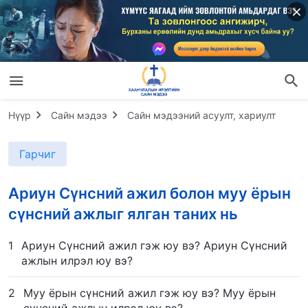
Нүүр
Сайн мэдээ
Сайн мэдээний асуулт, хариулт
Гарчиг
Ариун Сүнсний ажил болон муу ёрын
сүнсний ажлыг ялган таних нь
1
Ариун Сүнсний ажил гэж юу вэ? Ариун Сүнсний
ажлын илрэл юу вэ?
2
Муу ёрын сүнсний ажил гэж юу вэ? Муу ёрын
сүнсний ажлын илрэл юу вэ?