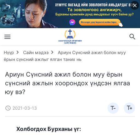
Нүүр
Сайн мэдээ
Ариун Сүнсний ажил болон муу
ёрын сүнсний ажлыг ялган таних нь
Ариун Сүнсний ажил болон муу ёрын
сүнсний ажлын хоорондох үндсэн ялгаа
юу вэ?
2021-03-13
Холбогдох Бурханы үг: