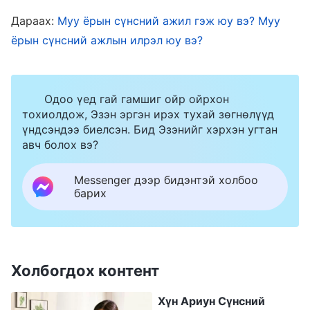
мөн тэдний дотор ямар ч хорон санаа
Дараах:
Муу ёрын сүнсний ажил гэж юу вэ? Муу
байдаггүй. Ариун Сүнсний ажил хэвийн агаад
ёрын сүнсний ажлын илрэл юу вэ?
бодитой, Ариун Сүнс хүний хэвийн амьдралын
дүрмийн дагуу хүн дээр ажиллаж, хэвийн
хүмүүсийн бодит эрэл хайгуулын дагуу
Одоо үед гай гамшиг ойр ойрхон
хүмүүсийг гэгээрүүлж, залж чиглүүлдэг.
тохиолдож, Эзэн эргэн ирэх тухай зөгнөлүүд
үндсэндээ биелсэн. Бид Эзэнийг хэрхэн угтан
Ариун Сүнс хүмүүс дээр ажиллах үедээ
авч болох вэ?
хэвийн хүмүүсийн хэрэгцээний дагуу залж
чиглүүлж, гэгээрүүлдэг. Тэрээр хэрэгцээнийх
Messenger дээр бидэнтэй холбоо
барих
нь дагуу тэднийг хангаж, дутагддаг зүйл
болон дутагдлынх нь дагуу эергээр залж
чиглүүлж, гэгээрүүлдэг. Ариун Сүнсний ажил
хүмүүсийг бодит амьдрал дээр гэгээрүүлж,
Холбогдох контент
залж чиглүүлэхийн төлөө байдаг; тэд бодит
Хүн Ариун Сүнсний