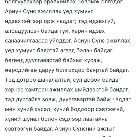
болгуулахаар эрэлхийлэх боломж олгодог.
Ариун Сүнс ажиллах үед хүмүүс
идэвхтэйгээр орж чаддаг; тэд идэвхгүй,
албадуулсан байдаггүй, харин идэвх
санаачилгаараа үйлддэг. Ариун Сүнс ажиллах
үед хүмүүс баяртай агаад бэлэн байдаг
бөгөөд дуулгавартай байхыг хүсэж,
өөрсдийгөө даруу болгохдоо баяртай байдаг.
Тэд дотроо шаналалтай, сул дорой байдаг
хэрнээ хамтран ажиллах шийдвэртэй байдаг;
тэд дуртайяа зовж, дуулгавартай байж чаддаг,
мөн хүний хүсэл, хүний бодлоор сэвтээгүй,
хүний шунал болон сэдлээр лавтайяа
сэвтээгүй байдаг. Ариун Сүнсний ажлыг