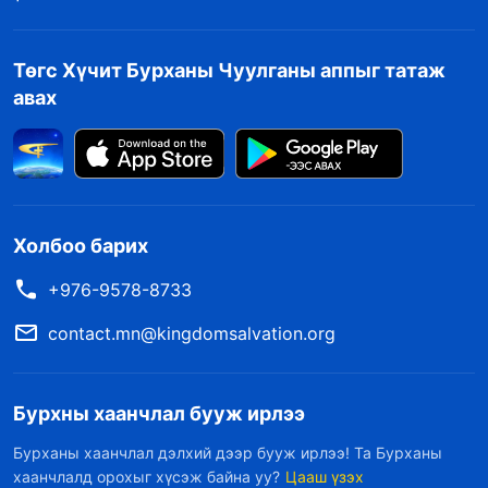
дагахад бэлэн байдаг.
………………………
Төгс Хүчит Бурханы Чуулганы аппыг татаж
авах
Сатанаас гардаг ажил гэж юу вэ?
Сатанаас гардаг ажилд хүмүүсийн доторх
үзэгдэл тодорхойгүй байдаг; хүмүүс хэвийн
хүн чанаргүй, үйлдлийнх нь цаад сэдэл буруу
Холбоо барих
байдаг бөгөөд хэдийгээр Бурханыг хайрлахыг
+976-9578-8733
хүсдэг ч дотор нь үргэлж буруутгал байдаг,
contact.mn@kingdomsalvation.org
эдгээр буруутгал болон бодол тэдний дотор
байнга саад болж, амийнх нь өсөлтийг
хязгаарлаж, Бурханы өмнө хэвийн нөхцөл
Бурхны хаанчлал бууж ирлээ
байдалтай байхад нь саад хийдэг. Өөрөөр
Бурханы хаанчлал дэлхий дээр бууж ирлээ! Та Бурханы
хэлбэл, Сатаны ажил хүмүүсийн дотор
хаанчлалд орохыг хүсэж байна уу?
Цааш үзэх