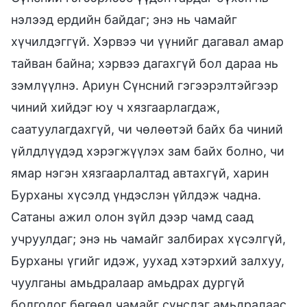
нэлээд ердийн байдаг; энэ нь чамайг
хүчилдэггүй. Хэрвээ чи үүнийг дагавал амар
тайван байна; хэрвээ дагахгүй бол дараа нь
зэмлүүлнэ. Ариун Сүнсний гэгээрэлтэйгээр
чиний хийдэг юу ч хязгаарлагдаж,
саатуулагдахгүй, чи чөлөөтэй байх ба чиний
үйлдлүүдэд хэрэгжүүлэх зам байх болно, чи
ямар нэгэн хязгаарлалтад автахгүй, харин
Бурханы хүсэлд үндэслэн үйлдэж чадна.
Сатаны ажил олон зүйл дээр чамд саад
учруулдаг; энэ нь чамайг залбирах хүсэлгүй,
Бурханы үгийг идэж, уухад хэтэрхий залхуу,
чуулганы амьдралаар амьдрах дургүй
болгодог бөгөөд чамайг сүнслэг амьдралаас