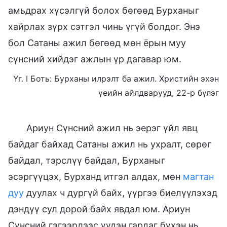
амьдрах хүсэлгүй болох бөгөөд Бурханыг
хайрлах зүрх сэтгэл чинь үгүй болдог. Энэ
бол Сатаны ажил бөгөөд мөн ёрын муу
сүнсний хийдэг ажлын үр дагавар юм.
Үг. I Боть: Бурханы илрэлт ба ажил. Христийн эхэн
үеийн айлдварууд, 22-р бүлэг
Ариун Сүнсний ажил нь эерэг үйл явц
байдаг байхад Сатаны ажил нь ухралт, сөрөг
байдал, тэрслүү байдал, Бурханыг
эсэргүүцэх, Бурханд итгэл алдах, мөн
магтан
дуу
дуулах ч дургүй байх, үүргээ биелүүлэхэд
дэндүү сул дорой байх явдал юм. Ариун
Сүнсний гэгээрлээс үүдэн гардаг бүхэн нь