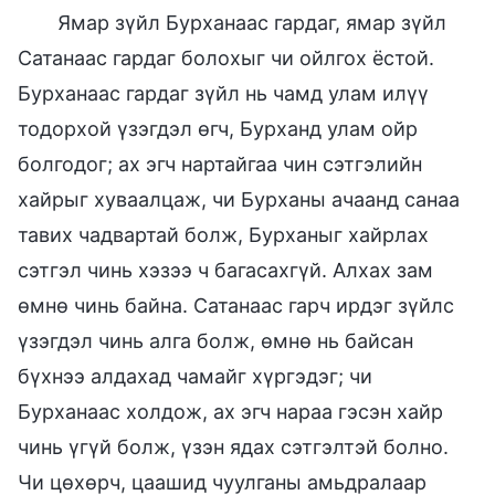
Ямар зүйл Бурханаас гардаг, ямар зүйл
Сатанаас гардаг болохыг чи ойлгох ёстой.
Бурханаас гардаг зүйл нь чамд улам илүү
тодорхой үзэгдэл өгч, Бурханд улам ойр
болгодог; ах эгч нартайгаа чин сэтгэлийн
хайрыг хуваалцаж, чи Бурханы ачаанд санаа
тавих чадвартай болж, Бурханыг хайрлах
сэтгэл чинь хэзээ ч багасахгүй. Алхах зам
өмнө чинь байна. Сатанаас гарч ирдэг зүйлс
үзэгдэл чинь алга болж, өмнө нь байсан
бүхнээ алдахад чамайг хүргэдэг; чи
Бурханаас холдож, ах эгч нараа гэсэн хайр
чинь үгүй болж, үзэн ядах сэтгэлтэй болно.
Чи цөхөрч, цаашид чуулганы амьдралаар