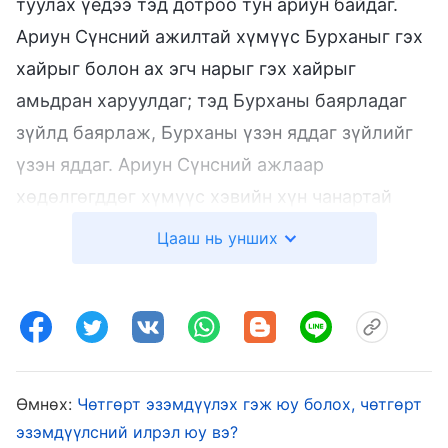
туулах үедээ тэд дотроо тун ариун байдаг.
Ариун Сүнсний ажилтай хүмүүс Бурханыг гэх
хайрыг болон ах эгч нарыг гэх хайрыг
амьдран харуулдаг; тэд Бурханы баярладаг
зүйлд баярлаж, Бурханы үзэн яддаг зүйлийг
үзэн яддаг. Ариун Сүнсний ажлаар
хөдөлгөгддөг хүмүүс хэвийн хүн чанартай
байдаг бөгөөд үнэнийг байнга эрэлхийлдэг,
Цааш нь унших
мөн хүн чанарыг эзэмшдэг. Ариун Сүнс дотор
нь ажиллах үед хүмүүсийн байр байдал улам
бүр сайжирч, хүн чанар нь улам бүр хэвийн
болдог бөгөөд зарим хамтын ажиллагаа нь
мунхаг байж болох ч сэдэл нь зөв, оролт нь
Өмнөх:
Чөтгөрт эзэмдүүлэх гэж юу болох, чөтгөрт
эерэг байдаг, тэд саад хийх гэж оролддоггүй,
эзэмдүүлсний илрэл юу вэ?