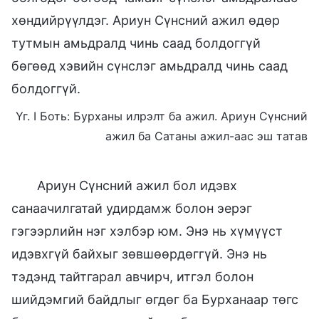
хөндийрүүлдэг. Ариун Сүнсний ажил өдөр
тутмын амьдралд чинь саад болдоггүй
бөгөөд хэвийн сүнслэг амьдралд чинь саад
болдоггүй.
Үг. I Боть: Бурханы илрэлт ба ажил. Ариун Сүнсний
ажил ба Сатаны ажил-aaс эш татав
Ариун Сүнсний ажил бол идэвх
санаачилгатай удирдамж болон эерэг
гэгээрлийн нэг хэлбэр юм. Энэ нь хүмүүст
идэвхгүй байхыг зөвшөөрдөггүй. Энэ нь
тэдэнд тайтгарал авчирч, итгэл болон
шийдэмгий байдлыг өгдөг ба Бурханаар төгс