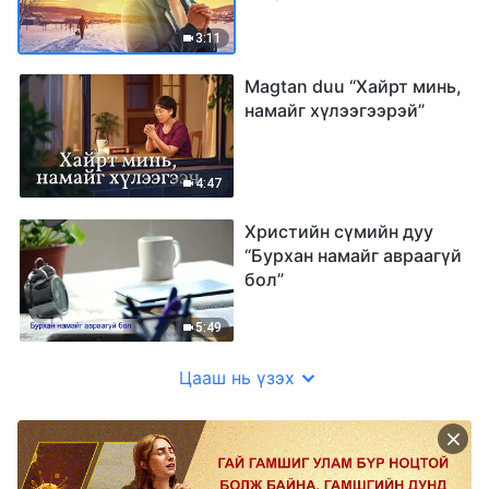
3:11
Magtan duu “Хайрт минь,
намайг хүлээгээрэй”
4:47
Христийн сүмийн дуу
“Бурхан намайг авраагүй
бол”
5:49
Цааш нь үзэх