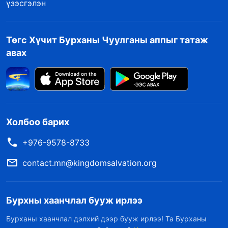
үзэсгэлэн
Төгс Хүчит Бурханы Чуулганы аппыг татаж
авах
Холбоо барих
+976-9578-8733
contact.mn@kingdomsalvation.org
Бурхны хаанчлал бууж ирлээ
Бурханы хаанчлал дэлхий дээр бууж ирлээ! Та Бурханы