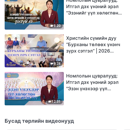
Итгэл дэх үнэний эрэл
"Эзэнийг үүл хөлөглөн
бууж ирэхийг л
хүлээгсэд золгүй еэ"
8:20
Христийн сүмийн дуу
“Бурханы төлөөх үнэнч
зүрх сэтгэл” | 2026
Магтаалын дуу хоолой
6:28
Номлолын цувралууд:
Итгэл дэх үнэний эрэл
"Эзэн үнэхээр үүл
хөлөглөн эргэн ирэх үү?"
12:31
Бусад төрлийн видеонууд