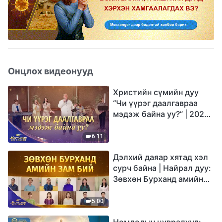
Онцлох видеонууд
Христийн сүмийн дуу
“Чи үүрэг даалгавраа
мэдэж байна уу?” | 2026
Магтаалын дуу хоолой
6:11
Дэлхий даяар хятад хэл
сурч байна | Найрал дуу:
Зөвхөн Бурханд амийн
зам бий | 2026
Магтаалын дуу хоолой
5:00
Номлолын цувралууд: