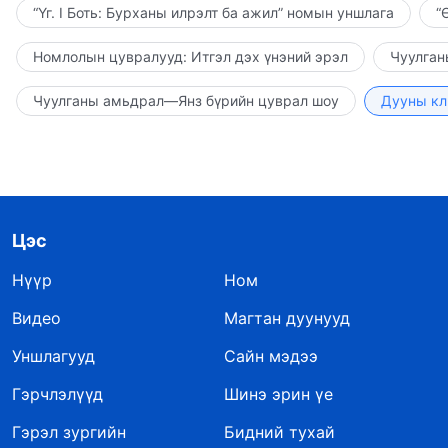
“Үг. I Боть: Бурханы илрэлт ба ажил” номын уншлага
“
Номлолын цувралууд: Итгэл дэх үнэний эрэл
Чуулган
Чуулганы амьдрал—Янз бүрийн цуврал шоу
Дууны кл
Цэс
Нүүр
Ном
Видео
Магтан дуунууд
Уншлагууд
Сайн мэдээ
Гэрчлэлүүд
Шинэ эрин үе
Гэрэл зургийн
Бидний тухай