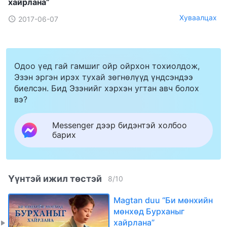
хайрлана”
Хуваалцах
2017-06-07
Одоо үед гай гамшиг ойр ойрхон тохиолдож,
Эзэн эргэн ирэх тухай зөгнөлүүд үндсэндээ
биелсэн. Бид Эзэнийг хэрхэн угтан авч болох
вэ?
Messenger дээр бидэнтэй холбоо
барих
Үүнтэй ижил төстэй
8
/
10
Magtan duu “Би мөнхийн
мөнхөд Бурханыг
хайрлана”