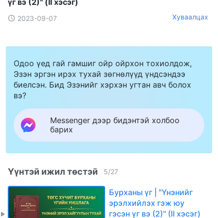
үг вэ (2)" (II хэсэг)
Хуваалцах
2023-09-07
Одоо үед гай гамшиг ойр ойрхон тохиолдож,
Эзэн эргэн ирэх тухай зөгнөлүүд үндсэндээ
биелсэн. Бид Эзэнийг хэрхэн угтан авч болох
вэ?
Messenger дээр бидэнтэй холбоо
барих
Үүнтэй ижил төстэй
5
/
27
Бурханы үг | "Үнэнийг
эрэлхийлэх гэж юу
гэсэн үг вэ (2)" (II хэсэг)