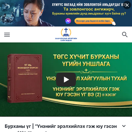
Бурханы үг | "Үнэнийг эрэлхийлэх гэж юу гэсэн