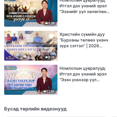
Итгэл дэх үнэний эрэл
"Эзэнийг үүл хөлөглөн
бууж ирэхийг л
хүлээгсэд золгүй еэ"
8:20
Христийн сүмийн дуу
“Бурханы төлөөх үнэнч
зүрх сэтгэл” | 2026
Магтаалын дуу хоолой
6:28
Номлолын цувралууд:
Итгэл дэх үнэний эрэл
"Эзэн үнэхээр үүл
хөлөглөн эргэн ирэх үү?"
12:31
Бусад төрлийн видеонууд