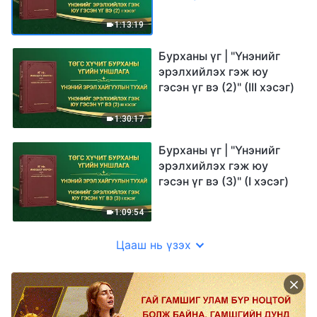
1:13:19
Бурханы үг | "Үнэнийг
эрэлхийлэх гэж юу
гэсэн үг вэ (2)" (III хэсэг)
1:30:17
Бурханы үг | "Үнэнийг
эрэлхийлэх гэж юу
гэсэн үг вэ (3)" (I хэсэг)
1:09:54
Цааш нь үзэх