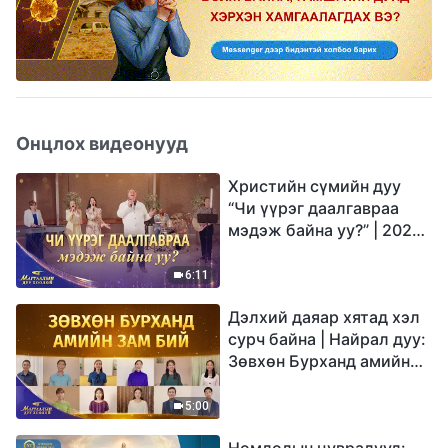
Онцлох видеонууд
Христийн сүмийн дуу
“Чи үүрэг даалгавраа
мэдэж байна уу?” | 2026
Магтаалын дуу хоолой
6:11
Дэлхий даяар хятад хэл
сурч байна | Найрал дуу:
Зөвхөн Бурханд амийн
зам бий | 2026
Магтаалын дуу хоолой
5:00
Номлолын цувралууд: