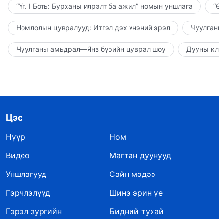
“Үг. I Боть: Бурханы илрэлт ба ажил” номын уншлага
“
Номлолын цувралууд: Итгэл дэх үнэний эрэл
Чуулган
Чуулганы амьдрал—Янз бүрийн цуврал шоу
Дууны кл
Цэс
Нүүр
Ном
Видео
Магтан дуунууд
Уншлагууд
Сайн мэдээ
Гэрчлэлүүд
Шинэ эрин үе
Гэрэл зургийн
Бидний тухай