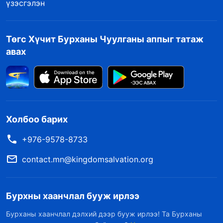
үзэсгэлэн
Төгс Хүчит Бурханы Чуулганы аппыг татаж
авах
Холбоо барих
+976-9578-8733
contact.mn@kingdomsalvation.org
Бурхны хаанчлал бууж ирлээ
Бурханы хаанчлал дэлхий дээр бууж ирлээ! Та Бурханы