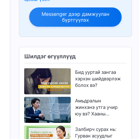
Messenger дээр дамжуулан
бүртгүүлэх
Шилдэг өгүүллүүд
Бид ууртай зангаа
хэрхэн шийдвэрлэж
болох вэ?
Амьдралын
жинхэнэ утга учир
юу вэ? Хааны
эцсийн үг нэгийг
бодогдуулна
Залбирч сурах нь:
Гурван асуудлыг