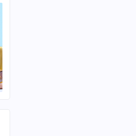
л
ө
и