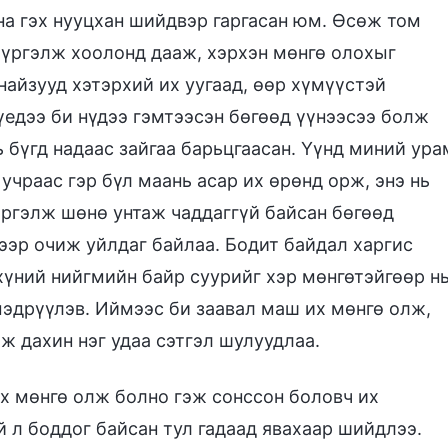
на гэх нууцхан шийдвэр гаргасан юм. Өсөж том
 үргэлж хоолонд дааж, хэрхэн мөнгө олохыг
найзууд хэтэрхий их уугаад, өөр хүмүүстэй
едээ би нүдээ гэмтээсэн бөгөөд үүнээсээ болж
ь бүгд надаас зайгаа барьцгаасан. Үүнд миний ура
учраас гэр бүл маань асар их өрөнд орж, энэ нь
үргэлж шөнө унтаж чаддаггүй байсан бөгөөд
ээр очиж уйлдаг байлаа. Бодит байдал харгис
 хүний нийгмийн байр суурийг хэр мөнгөтэйгөөр н
мэдрүүлэв. Иймээс би заавал маш их мөнгө олж,
ж дахин нэг удаа сэтгэл шулуудлаа.
х мөнгө олж болно гэж сонссон боловч их
й л боддог байсан тул гадаад явахаар шийдлээ.