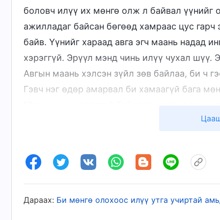
боловч илүү их мөнгө олж л байвал үүнийг о
ажилладаг байсан бөгөөд хамраас цус гарч 
байв. Үүнийг хараад авга эгч маань надад и
хэрэггүй. Эрүүл мэнд чинь илүү чухал шүү. 
Авгын маань хэлсэн зүйл зөв байлаа, би ч г
Гэвч нэг өдөр амарвал би хамаагүй бага мөн
“Залуу, хүч чадалтай байхдаа мөнгө олох хэ
Цааш
гэр бүл маань тосгоны бусад бүх хүнээс ил
2011 онд эхнэр хүүхэд минь Өмнөд Солон
үйлдвэр дэх ажлаасаа гарч, экскаваторын ш
орлоо. Үйлдвэр тогтвортой, сайн цалинтай б
өдөр бүр өглөөний 8 цагаас оройн 11 цаг хү
Дараах:
Би мөнгө олохоос илүү утга учиртай ам
илүү цагаар ажиллаж, амралтын өдрүүдээр 