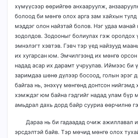
хүмүүсээр өөрийгөө анхааруулж, анзааруул
болоод би мөнгө олох арга зам хайхын тулд
мэддэг олон найзтай болов. Нэг удаа манай 
зодолдов. Зодооныг болиулах гэж оролдох ү
эмнэлэгт хэвтэв. Гэвч тэр үед найзууд маан
их хугарсан юм. Эмчилгээнд их мөнгө орсон 
надад асар их дарамт учруулав. Иймээс би 
заримдаа шөнө дүлээр босоод, голын эрэг д
байгаа нь, энэхүү мөнгөнд донтсон нийгэмд
хэмждэг юм байна гэдгийг надад улам бүр 
амьдрал дахь дорд байр сууриа өөрчилнө гэ
Дараа нь би гадаадад очиж ажиллавал и
эрсдэлтэй байв. Тэр мөчид мөнгө олох туха