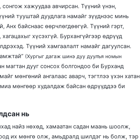
 сонгож хажуудаа авчирсан. Түүний үнэн,
Түүний тууштай дуудлага намайг зүүднээс минь
й, Анх байснаас өөрчлөгдөөгүй. Түүний гэрт,
, хагацахыг хүсэхгүй. Бурхангүйгээр өдрүүд
элдрэхэд. Түүний хамгаалалт намайг дагуулсан.
намжтай”
(Хургыг дагаж шинэ дуу дуулъя номын
хан магтан дууг сонсох болгондоо би Бурханд
майг мөнгөний ангалаас аварч, тэгтлээ үхэн хатан
миа мөнгөөр худалдаж байсан өдрүүддээ би
лдсан нь
айхад найз нөхөд, хамаатан садан маань шоолж,
оод их мөнгө олж, амьдралд шилдэг нь болж, тэр