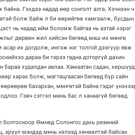
 байна. Гэхдээ надад өөр сонголт алга. Хэчнээн ч
гөтэй болж байж л би өөрийгөө хамгаалж, бусдын
цэст нь надад ийм боломж байгаа нь азтай хэрэг
 ажлыг дөрвөн жил хийсэн бөгөөд маш их мөнгө
и асар их догдолж, ингэж нэг толгой дээгүүр явж
рснийхээ дараа би гэрээ гадна доторгүй дахин
н бараа худалдан авлаа. Хамаатан садан, хөршүүд
рөөр харах болж, магтацгаасан бөгөөд бүр сайн
 өөрөөрөө бахархан, мөнгөтэй байна гэдэг үнэхээ
бодлоо. Гэвч сэтгэл минь бас л ханаагүй бөгөөд
ал болгосноор Өмнөд Солонгос дахь резиний
ц, эрүүл мэндэд минь нэлээд хөнөөлтэй байсан