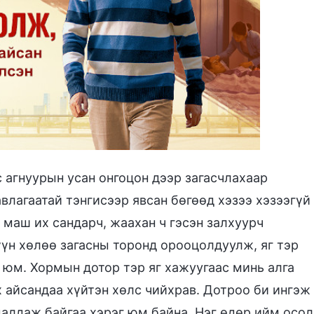
с агнуурын усан онгоцон дээр загасчлахаар
влагаатай тэнгисээр явсан бөгөөд хэзээ хэзээгүй
 маш их сандарч, жаахан ч гэсэн залхуурч
үүн хөлөө загасны торонд орооцолдуулж, яг тэр
ан юм. Хормын дотор тэр яг хажуугаас минь алга
х айсандаа хүйтэн хөлс чийхрав. Дотроо би ингэж
далдаж байгаа хэрэг юм байна. Нэг өдөр ийм осол