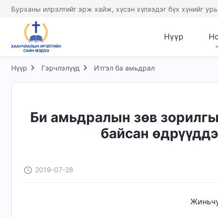
Бурханы илрэлтийг эрж хайж, хүсэн хүлээдэг бүх хүнийг урь
Нүүр
Н
Нүүр
Гэрчлэлүүд
Итгэл ба амьдрал
Би амьдралын зөв зорилгы
байсан өдрүүддэ
2019-07-28
Жиньчу