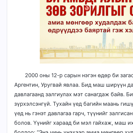
2000 оны 12-р сарын нэгэн өдөр би зага
Аргентин, Уругвай явлаа. Бид маш ширүүн да
давлагаанд залгиулах мэт санагдаж байв. Би
зүрхэлсэнгүй. Тухайн үед багийн маань гиш
үед нь гэнэт давлагаа гарч, түүнийг залгис
болов. Үүнийг хараад би мэл гайхаж, маш и
бодлоо: “Энэ чинь үнэхээр амиа мөнгөөр ху