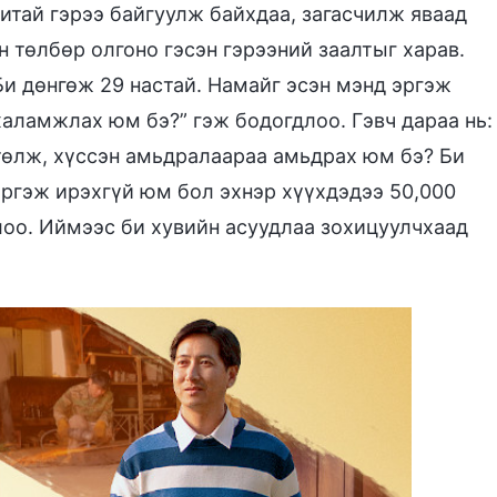
нитай гэрээ байгуулж байхдаа, загасчилж яваад
 төлбөр олгоно гэсэн гэрээний заалтыг харав.
Би дөнгөж 29 настай. Намайг эсэн мэнд эргэж
халамжлах юм бэ?” гэж бодогдлоо. Гэвч дараа нь:
төлж, хүссэн амьдралаараа амьдрах юм бэ? Би
иргэж ирэхгүй юм бол эхнэр хүүхдэдээ 50,000
лоо. Иймээс би хувийн асуудлаа зохицуулчхаад