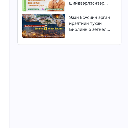
шийдвэрлэснээр
бид хэрхэн
залбирахыг сурдаг
Эзэн Есүсийн эргэн
ирэлтийн тухай
Библийн 5 зөгнөл
биелжээ