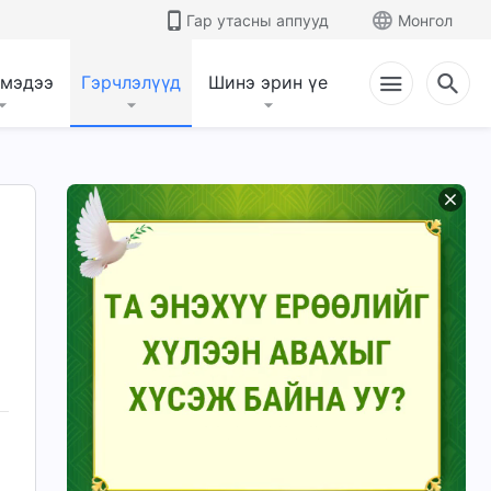
Гар утасны аппууд
Монгол
 мэдээ
Гэрчлэлүүд
Шинэ эрин үе