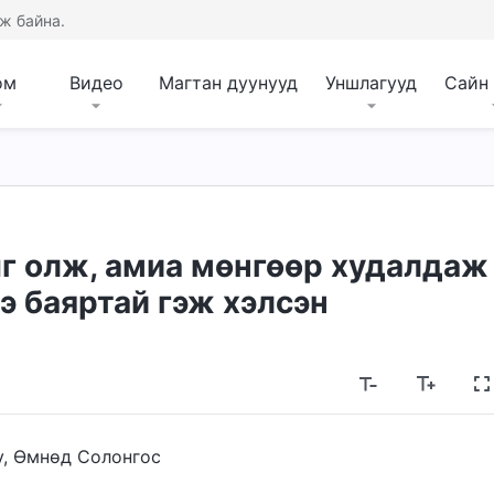
ж байна.
ом
Видео
Магтан дуунууд
Уншлагууд
Сайн
г олж, амиа мөнгөөр худалдаж
э баяртай гэж хэлсэн
, Өмнөд Солонгос