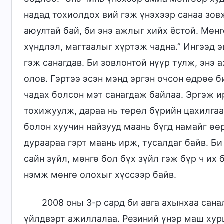
надад тохиолдох вий гэж үнэхээр санаа зовж
аюултай бай, би энэ ажлыг хийх ёстой. Мөн
хүндлэл, магтаалыг хүртэж чадна.” Ингээд э
гэж санагдав. Би зовлонтой нүүр тулж, энэ
олов. Гэртээ эсэн мэнд эргэн очсон өдрөө б
чадах болсон мэт санагдаж байлаа. Эргэж и
тохижуулж, дараа нь төрөл бүрийн цахилгаа
болон хуучин найзууд маань бүгд намайг өө
дураараа гэрт маань ирж, тусалдаг байв. Би
сайн зүйл, мөнгө бол бүх зүйл гэж бүр ч их 
нэмж мөнгө олохыг хүссээр байв.
2008 оны 3-р сард би авга ахынхаа сан
үйлдвэрт ажиллалаа. Резиний үнэр маш хур