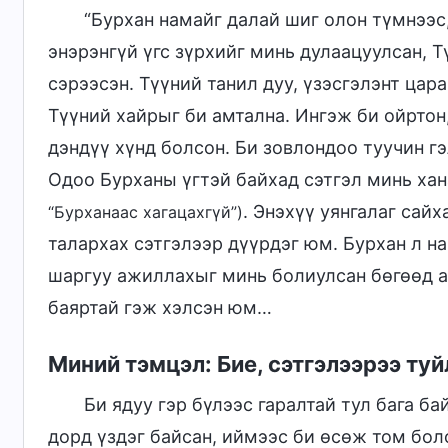
“Бурхан намайг далай шиг олон түмнээс,
энэрэнгүй үгс зүрхийг минь дулаацуулсан, 
сэрээсэн. Түүний танил дуу, үзэсгэлэнт цара
Түүний хайрыг би амтална. Ингэж би ойртон
дэндүү хүнд болсон. Би зовлондоо туучин г
Одоо Бурханы үгтэй байхад сэтгэл минь ха
. Энэхүү уянгалаг сай
“Бурханаас хагацахгүй”)
талархах сэтгэлээр дүүрдэг юм. Бурхан л на
шаргуу ажиллахыг минь болиулсан бөгөөд а
баяртай гэж хэлсэн юм…
Миний тэмцэл: Бие, сэтгэлээрээ туй
Би ядуу гэр бүлээс гаралтай тул бага б
дорд үздэг байсан, иймээс би өсөж том бол