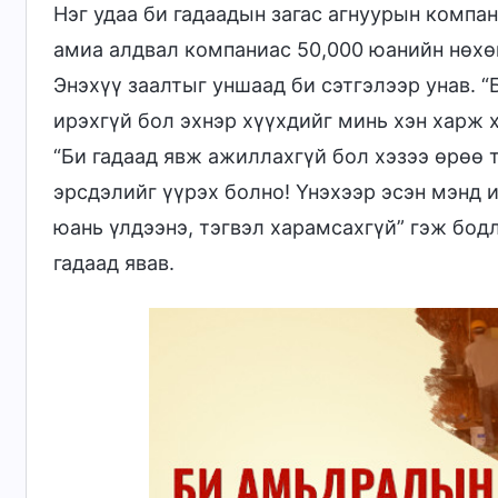
Нэг удаа би гадаадын загас агнуурын компа
амиа алдвал компаниас 50,000 юанийн нөхөн
Энэхүү заалтыг уншаад би сэтгэлээр унав. “
ирэхгүй бол эхнэр хүүхдийг минь хэн харж 
“Би гадаад явж ажиллахгүй бол хэзээ өрөө 
эрсдэлийг үүрэх болно! Үнэхээр эсэн мэнд 
юань үлдээнэ, тэгвэл харамсахгүй” гэж бод
гадаад явав.