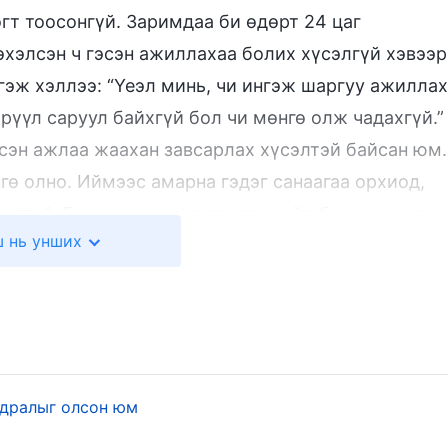
гт тоосонгүй. Заримдаа би өдөрт 24 цаг
эхэлсэн ч гэсэн ажиллахаа болих хүсэлгүй хэвээр
нгэж хэллээ: “Үеэл минь, чи ингэж шаргуу ажиллах
Эрүүл саруул байхгүй бол чи мөнгө олж чадахгүй.”
эсэн ажлаа жаахан завсарлах хүсэлтэй байсан юм.
гө олно. Иймээс амарна гэдэг санаагаа орхиод,
рэгтэй. Гэртээ харихад аливаа зүйл бүр ч дээрдэж
 нь унших
үү сайхан амьдралтай болно” гэж бодлоо.
гост над дээр ирлээ. Дараа нь би резиний
анага хийдэг үйлдвэрт эхнэртэйгээ хамт ажилд
айсан бөгөөд их ажилтай байв. Эхнэр бид хоёр
ртэл ажилладаг байлаа. Үүний зэрэгцээ бид хоёр
ьдралыг олсон юм
ч амардаггүй байв. Нэг сар ажилласныхаа дараа