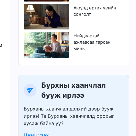
Аюулд өртөх үеийн
сонголт
Найдвартай
ажлаасаа гарсан
м
минь
Бурхны хаанчлал
ь
бууж ирлээ
Бурханы хаанчлал дэлхий дээр бууж
ирлээ! Та Бурханы хаанчлалд орохыг
хүсэж байна уу?
Цааш үзэх