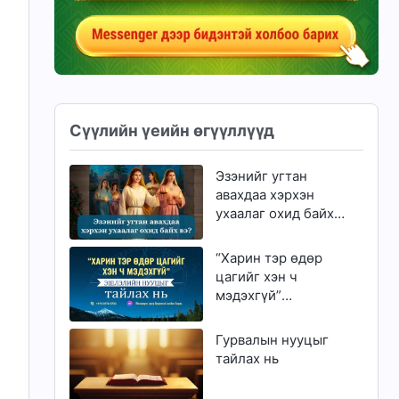
Сүүлийн үеийн өгүүллүүд
Эзэнийг угтан
авахдаа хэрхэн
ухаалаг охид байх
вэ?
“Харин тэр өдөр
цагийг хэн ч
мэдэхгүй”
эшлэлийн нууцыг
тайлах нь
Гурвалын нууцыг
тайлах нь