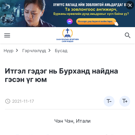
Нүүр
Гэрчлэлүүд
Бусад
Итгэл гэдэг нь Бурханд найдна
гэсэн үг юм
2021-11-17
Чэн Чэн, Итали