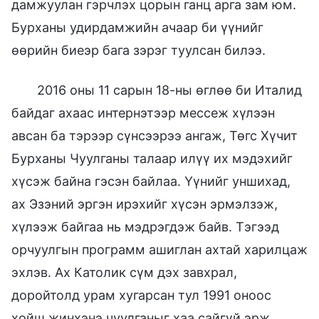
дамжуулан гэрчлэх цорын ганц арга зам юм.
Бурханы удирдамжийн ачаар би үүнийг
өөрийн биеэр бага зэрэг туулсан билээ.
2016 оны 11 сарын 18-ны өглөө би Италид
байдаг ахаас интернэтээр мессеж хүлээн
авсан ба тэрээр сүнсээрээ ангаж, Төгс Хүчит
Бурханы Чуулганы талаар илүү их мэдэхийг
хүсэж байна гэсэн байлаа. Үүнийг уншихад,
ах Эзэний эргэн ирэхийг хүсэн эрмэлзэж,
хүлээж байгаа нь мэдрэгдэж байв. Тэгээд
орчуулгын программ ашиглан ахтай харилцаж
эхлэв. Ах Католик сүм дэх завхрал,
доройтолд урам хугарсан тул 1991 оноос
хойш жинхэнэ чуулганыг хаа сайгүй эрж