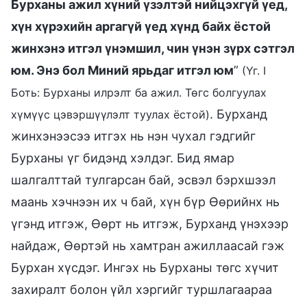
Бурханы ажил хүний үзэлтэй нийцэхгүй үед,
хүн хүрэхийн аргагүй үед хүнд байх ёстой
жинхэнэ итгэл үнэмшил, чин үнэн зүрх сэтгэл
юм. Энэ бол Миний ярьдаг итгэл юм
”
(Үг. I
Боть: Бурханы илрэлт ба ажил. Төгс болгуулах
. Бурханд
хүмүүс цэвэршүүлэлт туулах ёстой)
жинхэнээсээ итгэх нь нэн чухал гэдгийг
Бурханы үг бидэнд хэлдэг. Бид ямар
шалгалттай тулгарсан бай, эсвэл бэрхшээл
маань хэчнээн их ч бай, хүн бүр Өөрийнх нь
үгэнд итгэж, Өөрт нь итгэж, Бурханд үнэхээр
найдаж, Өөртэй нь хамтран ажиллаасай гэж
Бурхан хүсдэг. Ингэх нь Бурханы төгс хүчит
захиралт болон үйл хэргийг туршлагаараа