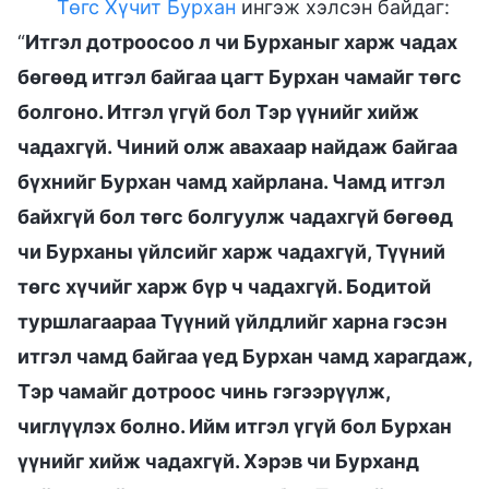
Төгс Хүчит Бурхан
ингэж хэлсэн байдаг:
“
Итгэл дотроосоо л чи Бурханыг харж чадах
бөгөөд итгэл байгаа цагт Бурхан чамайг төгс
болгоно. Итгэл үгүй бол Тэр үүнийг хийж
чадахгүй. Чиний олж авахаар найдаж байгаа
бүхнийг Бурхан чамд хайрлана. Чамд итгэл
байхгүй бол төгс болгуулж чадахгүй бөгөөд
чи Бурханы үйлсийг харж чадахгүй, Түүний
төгс хүчийг харж бүр ч чадахгүй. Бодитой
туршлагаараа Түүний үйлдлийг харна гэсэн
итгэл чамд байгаа үед Бурхан чамд харагдаж,
Тэр чамайг дотроос чинь гэгээрүүлж,
чиглүүлэх болно. Ийм итгэл үгүй бол Бурхан
үүнийг хийж чадахгүй. Хэрэв чи Бурханд