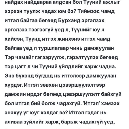
найдах найдвараа алдсан бол Түүний ажлыг
хэрхэн туулж чадах юм бэ? Тиймээс чамд
итгэл байгаа бөгөөд Бурханд эргэлзэх
эргэлзээ тээгээгүй үед л, Түүнийг юу ч
хийсэн, Түүнд итгэх жинхэнэ итгэл чамд
байгаа үед л туршлагаар чинь дамжуулан
Тэр чамайг гэгээрүүлж, гэрэлтүүлэх бөгөөд
тэр цагт л чи Түүний үйлдлийг харж чадна.
Энэ бүхэнд бүгдэд нь итгэлээр дамжуулан
хүрдэг. Итгэл зөвхөн цэвэршүүлэлтээр
дамжин ирдэг бөгөөд цэвэршүүлэлт байхгүй
бол итгэл бий болж чадахгүй. ‘Итгэл’ хэмээх
энэхүү үг юуг хэлдэг вэ? Итгэл гэдэг нь
аливаа зүйлийг харж, барьж чадахгүй үед,