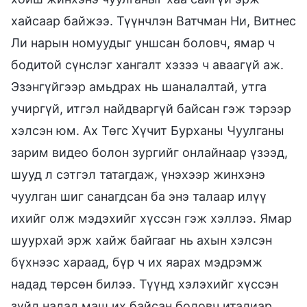
хайсаар байжээ. Түүнчлэн Ватчман Ни, Витнес
Ли нарын номуудыг уншсан боловч, ямар ч
бодитой сүнслэг хангалт хэзээ ч аваагүй аж.
Эзэнгүйгээр амьдрах нь шаналалтай, утга
учиргүй, итгэл найдваргүй байсан гэж тэрээр
хэлсэн юм. Ах Төгс Хүчит Бурханы Чуулганы
зарим видео болон зургийг онлайнаар үзээд,
шууд л сэтгэл татагдаж, үнэхээр жинхэнэ
чуулган шиг санагдсан ба энэ талаар илүү
ихийг олж мэдэхийг хүссэн гэж хэллээ. Ямар
шуурхай эрж хайж байгааг нь ахын хэлсэн
бүхнээс хараад, бүр ч их яарах мэдрэмж
надад төрсөн билээ. Түүнд хэлэхийг хүссэн
зүйл надад маш их байсан боловч италиар