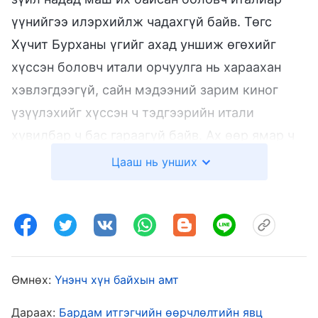
үүнийгээ илэрхийлж чадахгүй байв. Төгс
Хүчит Бурханы үгийг ахад уншиж өгөхийг
хүссэн боловч итали орчуулга нь хараахан
хэвлэгдээгүй, сайн мэдээний зарим киног
үзүүлэхийг хүссэн ч тэдгээрийн итали
хувилбар ч бас гараагүй байв. Ах өөр ямар ч
хэл мэдэхгүй байлаа. Дуу бүжиг хоёр дэлхий
Цааш нь унших
нийтийн хэл учраас би түүнд дууны клип
явуулахаас өөрийг хийж чадаагүй. Гэхдээ ах
үүнийг үзээд бүр ч тэсэж ядан, “Чуулганыг
итали вэб сайттай болмогц надад хэлээрэй”
хэмээн гуйсан өнгөөр хэлсэн билээ. Үүнийг
Өмнөх:
Үнэнч хүн байхын амт
хараад Төгс Хүчит Бурханы хэлсэн зүйл
Дараах:
Бардам итгэгчийн өөрчлөлтийн явц
санаанд минь орсон юм: “
Чи зөв шударга