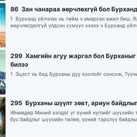
86 Зан чанараа өөрчлөхгүй бол Бурхан
1 Бурханд үйлчлэх нь тийм ч амархан ажил биш. Я
өөрчлөгдөлгүй үлдсэн хүмүүс хэзээ ч Бурханд үйлч
299 Хамгийн агуу жаргал бол Бурханыг
билээ
1 Эцэст нь бид Бурханы дуу хоолойг сонсож, Түүн
Бурханы үгийг идэж, уун, эдэлж, Түүний гэрэлд бид.
295 Бурханы шүүлт зөвт, ариун байдлыг
IӨнөөдөр Миний хэлдэг үг хүний нүглийг шүүхийн 
бус байдлыг шүүхийн төлөө, хүний тэрслүү байдлыг