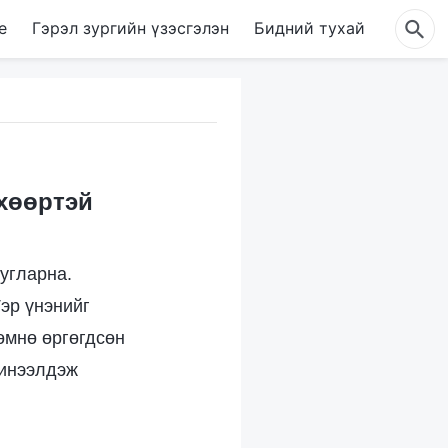
е
Гэрэл зургийн үзэсгэлэн
Бидний тухай
хөөртэй
цугларна.
эр үнэнийг
өмнө өргөгдсөн
 инээлдэж