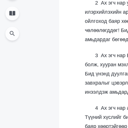
2 Ах эгч нар
илэрхийлэхийн ар
ойлгоход баяр хөө
чөлөөлөгддөг! Би
амьдардаг бөгөөд
3 Ах эгч нар
болж, хууран мэх
Бид үнэнд дуулга
завхралыг цэвэрл
инээлдэж амьдард
4 Ах эгч нар 
Түүний хүслийг би
баяр хөөртэйгөөр