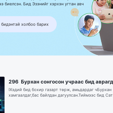
э биелсэн. Бид Эзэнийг хэрхэн угтан авч
 бидэнтэй холбоо барих
296 Бурхан сонгосон учраас бид авраг
IХэдий бид бохир газарт төрж, амьдардаг чБурхан
хамгаалдаг,бас байлдан дагуулсан.Тиймээс бид Сат