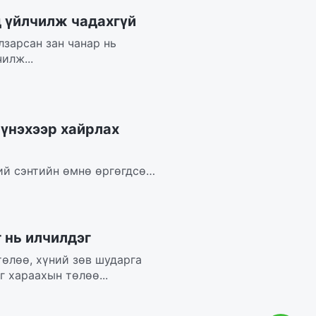
д үйлчилж чадахгүй
лзарсан зан чанар нь
илж...
 үнэхээр хайрлах
ий сэнтийн өмнө өргөгдсөн.
..
 нь илчилдэг
төлөө, хүний зөв шударга
 хараахын төлөө...