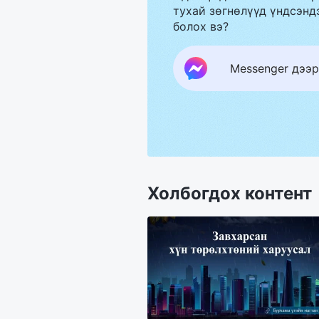
тухай зөгнөлүүд үндсэндэ
болох вэ?
Messenger дээр
Холбогдох контент