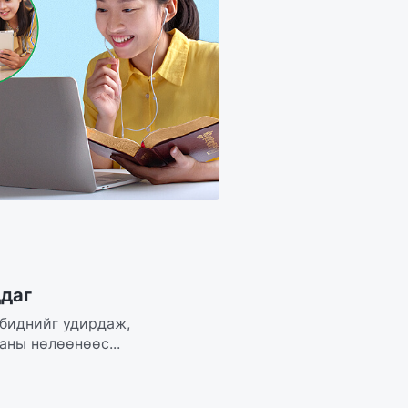
ддаг
 биднийг удирдаж,
аны нөлөөнөөс...