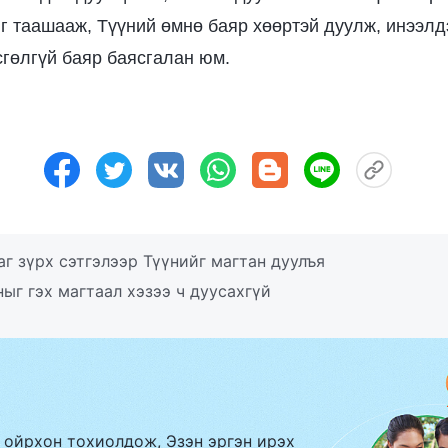
г таашааж, Түүний өмнө баяр хөөртэй дуулж, инээл
сгөлгүй баяр баясгалан юм.
г зүрх сэтгэлээр Түүнийг магтан дуулъя
ыг гэх магтаал хэзээ ч дуусахгүй
 ойрхон тохиолдож, Эзэн эргэн ирэх