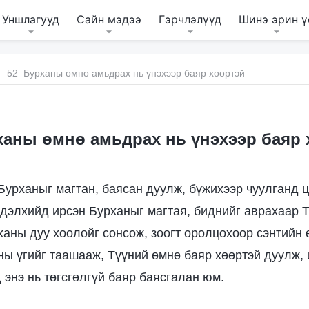
Уншлагууд
Сайн мэдээ
Гэрчлэлүүд
Шинэ эрин ү
52 Бурханы өмнө амьдрах нь үнэхээр баяр хөөртэй
ханы өмнө амьдрах нь үнэхээр баяр 
 Бурханыг магтан, баясан дуулж, бүжихээр чуулганд 
дэлхийд ирсэн Бурханыг магтая, биднийг аврахаар Т
ханы дуу хоолойг сонсож, зоогт оролцохоор сэнтийн 
ны үгийг таашааж, Түүний өмнө баяр хөөртэй дуулж,
 энэ нь төгсгөлгүй баяр баясгалан юм.