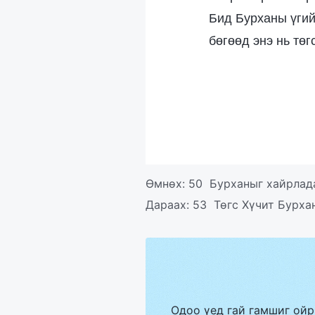
Бид Бурханы үгий
бөгөөд энэ нь төг
Өмнөх:
50 Бурханыг хайрлада
Дараах:
53 Төгс Хүчит Бурхан
Одоо үед гай гамшиг ойр