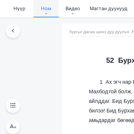
Нүүр
Ном
Видео
Магтан дуунууд
Хургыг дагаж шинэ дуу дуулъя
52 Бур
1 Ах эгч нар
Махбодтой болж, 
айлддаг. Бид Бур
билээ! Бид Бурха
амьдардаг бөгөөд