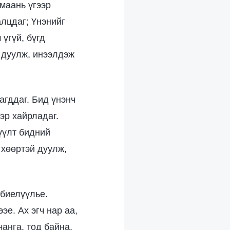
 маань үгээр
лцдаг; Үнэнийг
үгүй, бүгд
 дуулж, инээлдэж
агддаг. Бид үнэнч
эр хайрладаг.
үүлт бидний
 хөөртэй дуулж,
 биелүүлье.
эе. Ах эгч нар аа,
анга, тод байна.