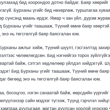
 уулзахад бид хоорондоо дотно байдаг. Баяр хөөрийг
гагүй. Бурханы үгийг бид нөхөрлөж, туршлагаа хуваа
р сүнсэнд маань ирдэг. Ямар ч зан үйл, дүрэм журам 
д Бурханы үгийг таашааж, Түүний өмнө баяр хөөртэй
 энэ нь төгсгөлгүй баяр баясгалан юм.
 Бурханы ажлыг хийж, Түүний шүүлт, гэсгээлтэд захир
лэлтээс чөлөөлөгдсөн. Бид нэгнийгээ торох зүйлгүйгэ
вартай байж, сэтгэл хөдлөлөөр үйлдэл хийдэггүй. Ш
эдэг! Бид Бурханы үгийг таашааж, Түүний өмнө баяр
аг бөгөөд энэ нь төгсгөлгүй баяр баясгалан юм.
аа, босоцгоо, нэгэн санаатай байж, өөрсдийн үүргийг
елүүлэхээр сайн мэдээг түгээж, Түүнд гэрчлэл хийцгэ
 хамтдаа дуулцгаая, магтан дуулсан хоолой үнэхээр ч