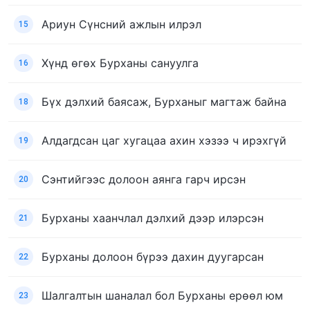
Ариун Сүнсний ажлын илрэл
15
Хүнд өгөх Бурханы сануулга
16
Бүх дэлхий баясаж, Бурханыг магтаж байна
18
Алдагдсан цаг хугацаа ахин хэзээ ч ирэхгүй
19
Сэнтийгээс долоон аянга гарч ирсэн
20
Бурханы хаанчлал дэлхий дээр илэрсэн
21
Бурханы долоон бүрээ дахин дуугарсан
22
Шалгалтын шаналал бол Бурханы ерөөл юм
23