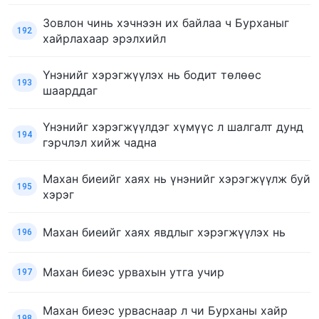
Зовлон чинь хэчнээн их байлаа ч Бурханыг
192
хайрлахаар эрэлхийл
Үнэнийг хэрэгжүүлэх нь бодит төлөөс
193
шаарддаг
Үнэнийг хэрэгжүүлдэг хүмүүс л шалгалт дунд
194
гэрчлэл хийж чадна
Махан биеийг хаях нь үнэнийг хэрэгжүүлж буй
195
хэрэг
Махан биеийг хаях явдлыг хэрэгжүүлэх нь
196
Махан биеэс урвахын утга учир
197
Махан биеэс урваснаар л чи Бурханы хайр
198