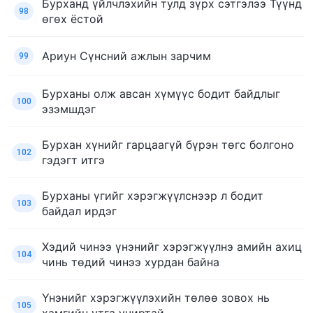
Бурханд үйлчлэхийн тулд зүрх сэтгэлээ Түүнд
98
өгөх ёстой
Ариун Cүнсний ажлын зарчим
99
Бурханы олж авсан хүмүүс бодит байдлыг
100
эзэмшдэг
Бурхан хүнийг гарцаагүй бүрэн төгс болгоно
102
гэдэгт итгэ
Бурханы үгийг хэрэгжүүлснээр л бодит
103
байдал ирдэг
Хэдий чинээ үнэнийг хэрэгжүүлнэ амийн ахиц
104
чинь төдий чинээ хурдан байна
Үнэнийг хэрэгжүүлэхийн төлөө зовох нь
105
хамгийн утга учиртай