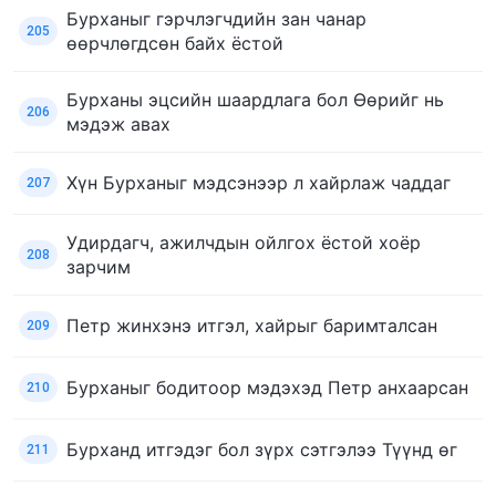
Бурханыг гэрчлэгчдийн зан чанар
205
өөрчлөгдсөн байх ёстой
Бурханы эцсийн шаардлага бол Өөрийг нь
206
мэдэж авах
Хүн Бурханыг мэдсэнээр л хайрлаж чаддаг
207
Удирдагч, ажилчдын ойлгох ёстой хоёр
208
зарчим
Петр жинхэнэ итгэл, хайрыг баримталсан
209
Бурханыг бодитоор мэдэхэд Петр анхаарсан
210
Бурханд итгэдэг бол зүрх сэтгэлээ Түүнд өг
211