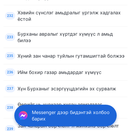
Хэвийн сүнслэг амьдралыг үргэлж хадгалах
232
ёстой
Бурханы авралыг хүртдэг хүмүүс л амьд
233
билээ
Хүний зан чанар туйлын гутамшигтай болжээ
235
Ийм бохир газар амьдардаг хүмүүс
236
Хүн Бурханыг эсэргүүцдэгийн эх сурвалж
237
Өөрийг нь үнэхээр хүсэн эрмэлздэг
238
хүмүүсийг Бурхан орхихгүй
Messenger дээр бидэнтэй холбоо
барих
Зан чанарын өөрчлөлт л жинхэнэ өөрчлөлт
239