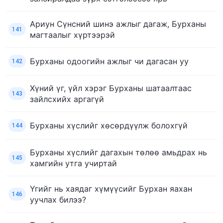
Ариун Сүнсний шинэ ажлыг дагаж, Бурханы
141
магтаалыг хүртээрэй
Бурханы одоогийн ажлыг чи дагасан уу
142
Хүний үг, үйл хэрэг Бурханы шатаалтаас
143
зайлсхийх аргагүй
Бурханы хүслийг хөсөрдүүлж болохгүй
144
Бурханы хүслийг дагахын төлөө амьдрах нь
145
хамгийн утга учиртай
Үгийг нь хаядаг хүмүүсийг Бурхан яахан
146
уучлах билээ?