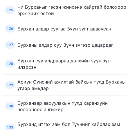
Чи Бурханыг гэсэн жинхэнэ хайртай болохоор
125
эрж хайх ёстой
Бурхан алдар суугаа Зүүн зүгт аваачсан
126
Бурханы алдар суу Зүүн зүгээс цацардаг
127
Бурхан суу алдраараа дэлхийн зүүн зүгт
128
илэрсэн
Ариун Сүнсний ажилтай байхын тулд Бурханы
129
үгээр амьдар
Бурханаар авхуулахын тулд харанхуйн
130
нөлөөнөөс ангижир
Бурханд итгэх зам бол Түүнийг хайрлах зам
133