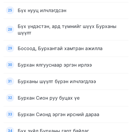
Бүх нууц илчлэгдсэн
25
Бүх үндэстэн, ард түмнийг шүүх Бурханы
28
шүүлт
Босоод, Бурхантай хамтран ажилла
29
Бурхан ялгууснаар эргэн ирлээ
30
Бурханы шүүлт бүрэн илчлэгдлээ
31
Бурхан Сион руу буцах үе
32
Бурхан Сионд эргэн ирсний дараа
33
Бүх зүйл Бурханы гарт байдаг
34