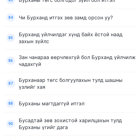
Бурханы төгс болгодог зүйл бол итгэл
83
Чи Бурханд итгэх зөв замд орсон уу?
84
Бурханд үйлчилдэг хүнд байх ёстой наад
85
захын зүйлс
Зан чанараа өөрчлөхгүй бол Бурханд үйлчилж
86
чадахгүй
Бурханаар төгс болгуулахын тулд шашны
87
үзлийг хая
Бурханы магтдаггүй итгэл
88
Бусадтай зөв зохистой харилцахын тулд
90
Бурханы үгийг дага