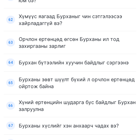
юм бэ?
Хүмүүс яагаад Бурханыг чин сэтгэлээсээ
62
хайрладаггүй вэ?
Орчлон ертөнцөд өгсөн Бурханы ил тод
63
захиргааны зарлиг
Бурхан бүтээлийн хуучин байдлыг сэргээнэ
64
Бурханы зөвт шүүлт бүхий л орчлон ертөнцөд
65
ойртож байна
Хүний ертөнцийн шударга бус байдлыг Бурхан
66
залруулна
Бурханы хүслийг хэн анхаарч чадах вэ?
67