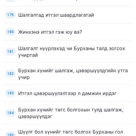
Шалгалтад итгэл шаардлагатай
179
Жинхэнэ итгэл гэж юу вэ?
180
Шалгалт нүүрлэхэд чи Бурханы талд зогсох
181
учиртай
Бурхан хүнийг шалгаж, цэвэршүүлдгийн утга
182
учир
Итгэл цэвэршүүлэлтээр л дамжин ирдэг
183
Бурхан хүнийг төгс болгохын тулд шалгаж,
184
цэвэршүүлдэг
Шүүлт бол хүнийг төгс болгох Бурханы гол
185