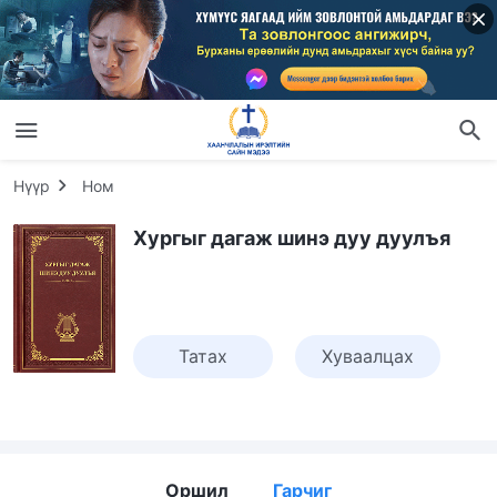
Нүүр
Ном
Хургыг дагаж шинэ дуу дуулъя
Татах
Хуваалцах
Оршил
Гарчиг