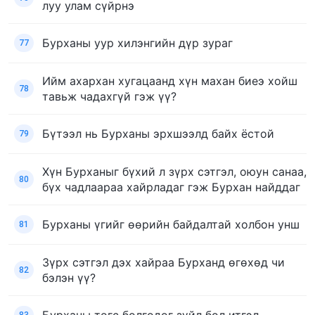
луу улам сүйрнэ
Бурханы уур хилэнгийн дүр зураг
77
Ийм ахархан хугацаанд хүн махан биеэ хойш
78
тавьж чадахгүй гэж үү?
Бүтээл нь Бурханы эрхшээлд байх ёстой
79
Хүн Бурханыг бүхий л зүрх сэтгэл, оюун санаа,
80
бүх чадлаараа хайрладаг гэж Бурхан найддаг
Бурханы үгийг өөрийн байдалтай холбон унш
81
Зүрх сэтгэл дэх хайраа Бурханд өгөхөд чи
82
бэлэн үү?