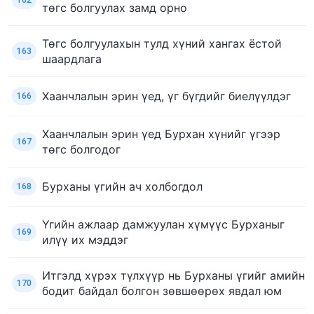
төгс болгуулах замд орно
Төгс болгуулахын тулд хүний хангах ёстой
163
шаардлага
Хаанчлалын эрин үед, үг бүгдийг биелүүлдэг
166
Хаанчлалын эрин үед Бурхан хүнийг үгээр
167
төгс болгодог
Бурханы үгийн ач холбогдол
168
Үгийн ажлаар дамжуулан хүмүүс Бурханыг
169
илүү их мэддэг
Итгэлд хүрэх түлхүүр нь Бурханы үгийг амийн
170
бодит байдал болгон зөвшөөрөх явдал юм