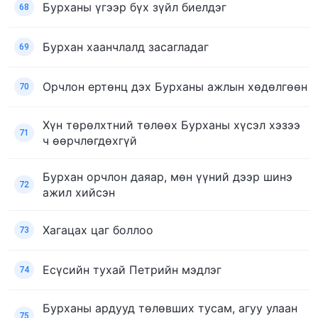
Бурханы үгээр бүх зүйл биелдэг
68
Бурхан хаанчлалд засагладаг
69
Орчлон ертөнц дэх Бурханы ажлын хөдөлгөөн
70
Хүн төрөлхтний төлөөх Бурханы хүсэл хэзээ
71
ч өөрчлөгдөхгүй
Бурхан орчлон даяар, мөн үүний дээр шинэ
72
ажил хийсэн
Хагацах цаг боллоо
73
Есүсийн тухай Петрийн мэдлэг
74
Бурханы ардууд төлөвших тусам, агуу улаан
75