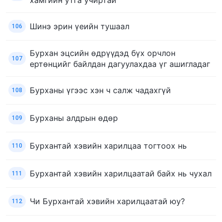
Шинэ эрин үеийн тушаал
106
Бурхан эцсийн өдрүүдэд бүх орчлон
107
ертөнцийг байлдан дагуулахдаа үг ашигладаг
Бурханы үгээс хэн ч салж чадахгүй
108
Бурханы алдрын өдөр
109
Бурхантай хэвийн харилцаа тогтоох нь
110
Бурхантай хэвийн харилцаатай байх нь чухал
111
Чи Бурхантай хэвийн харилцаатай юу?
112