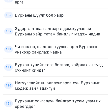
арга
Бурханы шүүлт бол хайр
186
Зүдэргээт шалгалтаар л дамжуулан чи
187
Бурханы хайр татам байдлыг мэдэж чадна
Чи зовлон, шалгалт туулснаар л Бурханыг
188
үнэхээр хайрлаж чадна
Бурхан хүнийг төгс болгож, хайрлахын тулд
189
бүхнийг хийдэг
Нигүүлслийг нь эдэлснээрээ хүн Бурханыг
190
мэдэж авч чадахгүй
Бурханыг хангалуун байлгах тусам улам их
191
ерөөгддөг