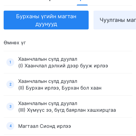
Бурханы үгийн магтан
Чуулганы маг
дуунууд
Өмнөх үг
Хаанчлалын сүлд дуулал
1
(I) Хаанчлал дэлхий дээр бууж ирлээ
Хаанчлалын сүлд дуулал
2
(II) Бурхан ирлээ, Бурхан бол хаан
Хаанчлалын сүлд дуулал
3
(III) Хүмүүс ээ, бүгд баярлан хашхирцгаа
Магтаал Сионд ирлээ
4