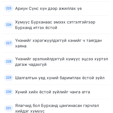
Ариун Сүнс хүн дээр ажиллах үе
225
Хүмүүс Бурханаас эмээх сэтгэлтэйгээр
226
Бурханд итгэх ёстой
Үнэнийг хэрэгжүүлдэггүй хэнийг ч таягдан
227
хаяна
Үнэнийг эрэлхийлдэггүй хүмүүс эцсээ хүртэл
228
дагаж чадахгүй
Шалгалтын үед хүний баримтлах ёстой зүйл
229
Хүний хийх ёстой зүйлийг чанга атга
230
Ялагчид бол Бурханд цангинасан гэрчлэл
231
хийдэг хүмүүс