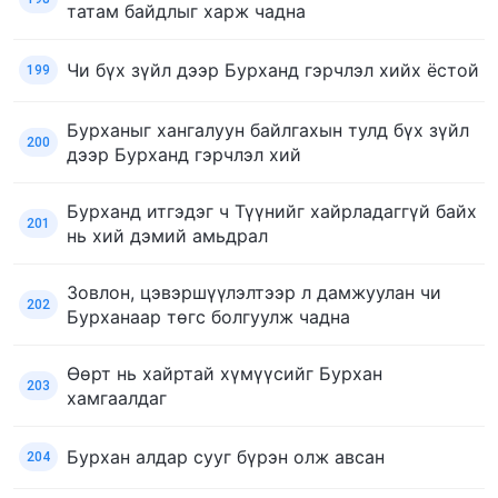
татам байдлыг харж чадна
Чи бүх зүйл дээр Бурханд гэрчлэл хийх ёстой
199
Бурханыг хангалуун байлгахын тулд бүх зүйл
200
дээр Бурханд гэрчлэл хий
Бурханд итгэдэг ч Түүнийг хайрладаггүй байх
201
нь хий дэмий амьдрал
Зовлон, цэвэршүүлэлтээр л дамжуулан чи
202
Бурханаар төгс болгуулж чадна
Өөрт нь хайртай хүмүүсийг Бурхан
203
хамгаалдаг
Бурхан алдар сууг бүрэн олж авсан
204