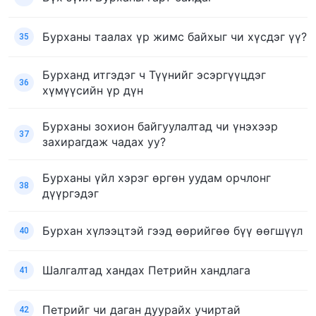
Бурханы таалах үр жимс байхыг чи хүсдэг үү?
35
Бурханд итгэдэг ч Түүнийг эсэргүүцдэг
36
хүмүүсийн үр дүн
Бурханы зохион байгуулалтад чи үнэхээр
37
захирагдаж чадах уу?
Бурханы үйл хэрэг өргөн уудам орчлонг
38
дүүргэдэг
Бурхан хүлээцтэй гээд өөрийгөө бүү өөгшүүл
40
Шалгалтад хандах Петрийн хандлага
41
Петрийг чи даган дуурайх учиртай
42