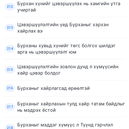
Бурхан хүнийг цэвэршүүлэх нь хамгийн утга
212
учиртай
Цэвэршүүлэлтийн үед Бурханыг хэрхэн
213
хайрлах вэ
Бурханы хувьд хүнийг төгс болгох шилдэг
214
арга нь цэвэршүүлэлт юм
Цэвэршүүлэлтийн зовлон дунд л хүмүүсийн
215
хайр цэвэр болдог
Бурханыг хайрлагсад ерөөлтэй
216
Бурханыг хайрлахын тулд хайр татам байдлыг
217
нь мэдрэх ёстой
Бурханыг мэддэг хүмүүс л Түүнд гэрчлэл
218