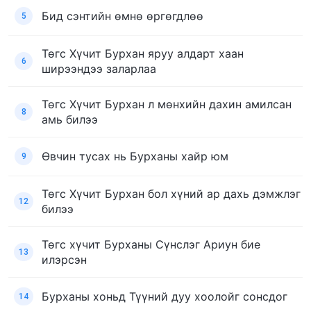
Бид сэнтийн өмнө өргөгдлөө
5
Төгс Хүчит Бурхан яруу алдарт хаан
6
ширээндээ заларлаа
Төгс Хүчит Бурхан л мөнхийн дахин амилсан
8
амь билээ
Өвчин тусах нь Бурханы хайр юм
9
Төгс Хүчит Бурхан бол хүний ар дахь дэмжлэг
12
билээ
Төгс хүчит Бурханы Сүнслэг Ариун бие
13
илэрсэн
Бурханы хоньд Түүний дуу хоолойг сонсдог
14