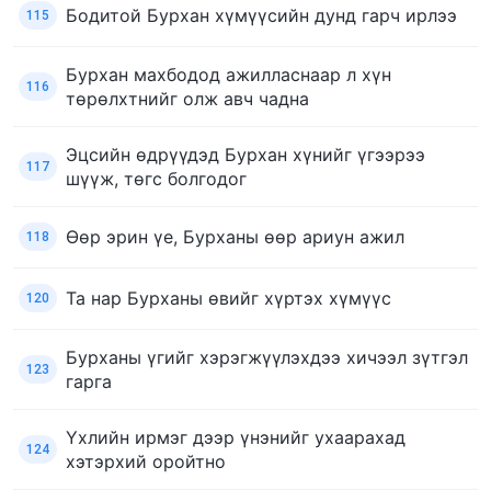
Бодитой Бурхан хүмүүсийн дунд гарч ирлээ
115
Бурхан махбодод ажилласнаар л хүн
116
төрөлхтнийг олж авч чадна
Эцсийн өдрүүдэд Бурхан хүнийг үгээрээ
117
шүүж, төгс болгодог
Өөр эрин үе, Бурханы өөр ариун ажил
118
Та нар Бурханы өвийг хүртэх хүмүүс
120
Бурханы үгийг хэрэгжүүлэхдээ хичээл зүтгэл
123
гарга
Үхлийн ирмэг дээр үнэнийг ухаарахад
124
хэтэрхий оройтно