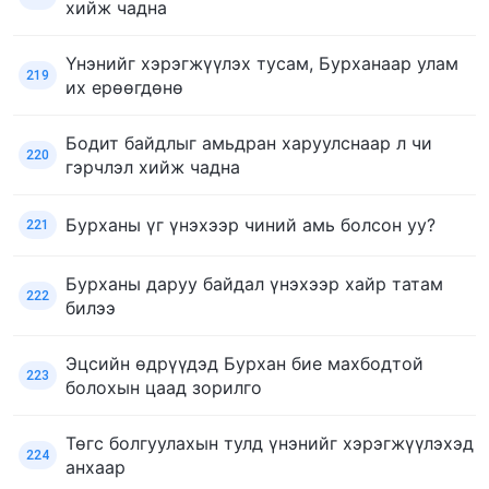
хийж чадна
Үнэнийг хэрэгжүүлэх тусам, Бурханаар улам
219
их ерөөгдөнө
Бодит байдлыг амьдран харуулснаар л чи
220
гэрчлэл хийж чадна
Бурханы үг үнэхээр чиний амь болсон уу?
221
Бурханы даруу байдал үнэхээр хайр татам
222
билээ
Эцсийн өдрүүдэд Бурхан бие махбодтой
223
болохын цаад зорилго
Төгс болгуулахын тулд үнэнийг хэрэгжүүлэхэд
224
анхаар