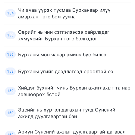
Чи ачаа үүрэх тусмаа Бурханаар илүү
154
амархан төгс болгуулна
Өөрийг нь чин сэтгэлээсээ хайрладаг
155
хүмүүсийг Бурхан төгс болгодог
Бурханы мөн чанар аминч бус билээ
156
Бурханы үгийг дээдлэгсэд ерөөлтэй еэ
158
Хийдэг бүхнийг чинь Бурхан ажиглахыг та нар
159
зөвшөөрөх ёстой
Эцсийг нь хүртэл дагахын тулд Сүнсний
160
ажилд дуулгавартай бай
Ариун Сүнсний ажлыг дуулгавартай дагавал
162