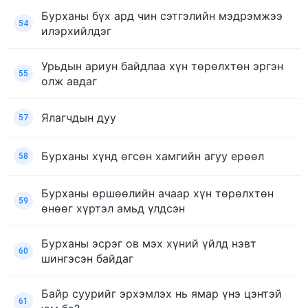
Бурханы бүх ард чин сэтгэлийн мэдрэмжээ
54
илэрхийлдэг
Урьдын ариун байдлаа хүн төрөлхтөн эргэн
55
олж авдаг
Ялагчдын дуу
57
Бурханы хүнд өгсөн хамгийн агуу ерөөл
58
Бурханы өршөөлийн ачаар хүн төрөлхтөн
59
өнөөг хүртэл амьд үлдсэн
Бурханы эсрэг ов мэх хүний үйлд нэвт
60
шингэсэн байдаг
Байр суурийг эрхэмлэх нь ямар үнэ цэнтэй
61