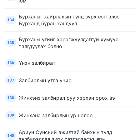
юм
Бурханыг хайрлахын тулд зүрх сэтгэлээ
134
Бурханд бүрэн хандуул
Бурханы үгийг хэрэгжүүлдэггүй хүмүүс
135
таягдуулах болно
Үнэн залбирал
136
Залбирлын утга учир
137
Жинхэнэ залбирал руу хэрхэн орох вэ
138
Жинхэнэ залбирлын үр нөлөө
139
Ариун Сүнсний ажилтай байхын тулд
140
залбиралдаа зүрх сэтгэлээсээ ярь