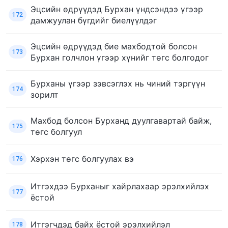
Эцсийн өдрүүдэд Бурхан үндсэндээ үгээр
172
дамжуулан бүгдийг биелүүлдэг
Эцсийн өдрүүдэд бие махбодтой болсон
173
Бурхан голчлон үгээр хүнийг төгс болгодог
Бурханы үгээр зэвсэглэх нь чиний тэргүүн
174
зорилт
Махбод болсон Бурханд дуулгавартай байж,
175
төгс болгуул
Хэрхэн төгс болгуулах вэ
176
Итгэхдээ Бурханыг хайрлахаар эрэлхийлэх
177
ёстой
Итгэгчдэд байх ёстой эрэлхийлэл
178