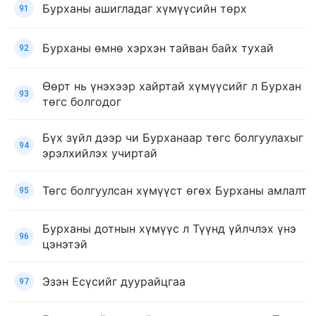
Бурханы ашигладаг хүмүүсийн төрх
91
Бурханы өмнө хэрхэн тайван байх тухай
92
Өөрт нь үнэхээр хайртай хүмүүсийг л Бурхан
93
төгс болгодог
Бүх зүйл дээр чи Бурханаар төгс болгуулахыг
94
эрэлхийлэх учиртай
Төгс болгуулсан хүмүүст өгөх Бурханы амлалт
95
Бурханы дотнын хүмүүс л Түүнд үйлчлэх үнэ
96
цэнэтэй
Эзэн Есүсийг дуурайцгаа
97