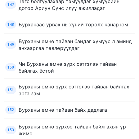
Төгс болгуулахаар тэмүүлдэг хүмүүсийн
147
дотор Ариун Сүнс илүү ажилладаг
Бурханаас урвах нь хүний төрөлх чанар юм
148
Бурханы өмнө тайван байдаг хүмүүс л аминд
149
анхаарлаа төвлөрүүлдэг
Чи Бурханы өмнө зүрх сэтгэлээ тайван
150
байлгах ёстой
Бурханы өмнө зүрх сэтгэлээ тайван байлгах
151
арга зам
Бурханы өмнө тайван байх дадлага
152
Бурханы өмнө зүрхээ тайван байлгахын үр
153
жимс