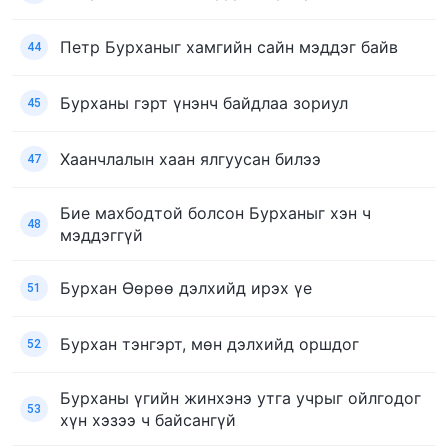
Петр Бурханыг хамгийн сайн мэддэг байв
44
Бурханы гэрт үнэнч байдлаа зориул
45
Хаанчлалын хаан ялгуусан билээ
47
Бие махбодтой болсон Бурханыг хэн ч
48
мэддэггүй
Бурхан Өөрөө дэлхийд ирэх үе
51
Бурхан тэнгэрт, мѳн дэлхийд оршдог
52
Бурханы үгийн жинхэнэ утга учрыг ойлгодог
53
хүн хэзээ ч байсангүй