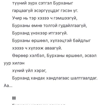
түүний зүрх сэтгэл Бурханыг
гарцаагүй эсэргүүцдэг гэсэн үг.
Учир нь тэр хэзээ ч гэмшээгүй,
Бурханы өмнө толгой гудайлгаагүй,
Бурханд үнэхээр итгээгүй.
Бурханы өршөөл, хүлээцтэй байдлыг
хэзээ ч хүлээж аваагүй.
Өөрөөр хэлбэл, Бурханы өршөөл, эсвэл
уур хилэн
хүний үйл хэрэг,
Бурханд хандах хандлагаас шалтгаалдаг.
Аа…
III