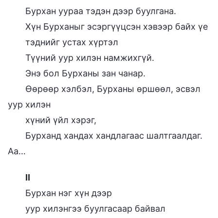
Бурхан уураа тэдэн дээр буулгана.
Хүн Бурханыг эсэргүүцсэн хэвээр байх үе
тэднийг устах хүртэл
Түүний уур хилэн намжихгүй.
Энэ бол Бурханы зан чанар.
Өөрөөр хэлбэл, Бурханы өршөөл, эсвэл
уур хилэн
хүний үйл хэрэг,
Бурханд хандах хандлагаас шалтгаалдаг.
Аа…
II
Бурхан нэг хүн дээр
уур хилэнгээ буулгасаар байвал