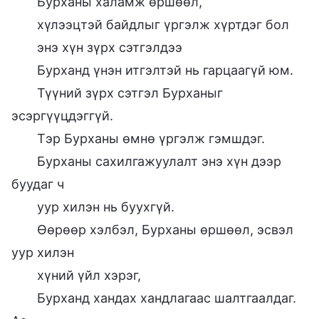
Бурханы халамж өршөөл,
хүлээцтэй байдлыг үргэлж хүртдэг бол
энэ хүн зүрх сэтгэлдээ
Бурханд үнэн итгэлтэй нь гарцаагүй юм.
Түүний зүрх сэтгэл Бурханыг
эсэргүүцдэггүй.
Тэр Бурханы өмнө үргэлж гэмшдэг.
Бурханы сахилгажуулалт энэ хүн дээр
буудаг ч
уур хилэн нь буухгүй.
Өөрөөр хэлбэл, Бурханы өршөөл, эсвэл
уур хилэн
хүний үйл хэрэг,
Бурханд хандах хандлагаас шалтгаалдаг.