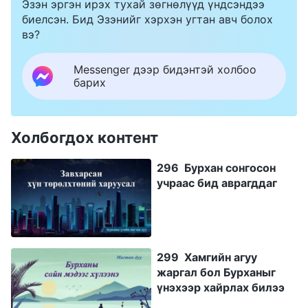
Эзэн эргэн ирэх тухай зөгнөлүүд үндсэндээ
биелсэн. Бид Эзэнийг хэрхэн угтан авч болох
вэ?
Messenger дээр бидэнтэй холбоо
барих
Холбогдох контент
296 Бурхан сонгосон
учраас бид аврагддаг
299 Хамгийн агуу
жаргал бол Бурханыг
үнэхээр хайрлах билээ