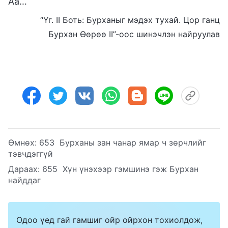
Аа…
“Үг. II Боть: Бурханыг мэдэх тухай. Цор ганц
Бурхан Өөрөө II”-оос шинэчлэн найруулав
Өмнөх:
653 Бурханы зан чанар ямар ч зөрчлийг
тэвчдэггүй
Дараах:
655 Хүн үнэхээр гэмшинэ гэж Бурхан
найддаг
Одоо үед гай гамшиг ойр ойрхон тохиолдож,