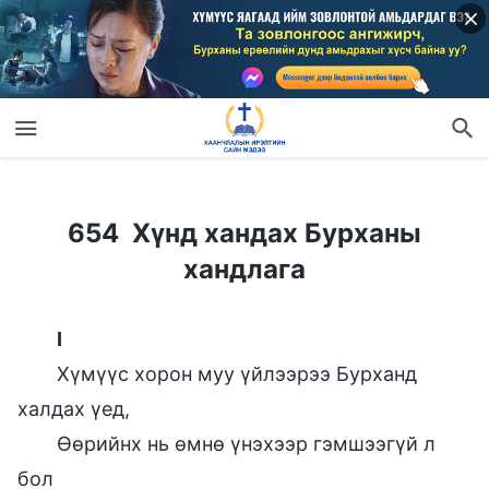
654 Хүнд хандах Бурханы хандлага
654 Хүнд хандах Бурханы
хандлага
I
Хүмүүс хорон муу үйлээрээ Бурханд
халдах үед,
Өөрийнх нь өмнө үнэхээр гэмшээгүй л
бол