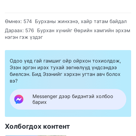
Өмнөх:
574 Бурханы жинхэнэ, хайр татам байдал
Дараах:
576 Бурхан хүнийг Өөрийн хамгийн эрхэм
нэгэн гэж үздэг
Одоо үед гай гамшиг ойр ойрхон тохиолдож,
Эзэн эргэн ирэх тухай зөгнөлүүд үндсэндээ
биелсэн. Бид Эзэнийг хэрхэн угтан авч болох
вэ?
Messenger дээр бидэнтэй холбоо
барих
Холбогдох контент