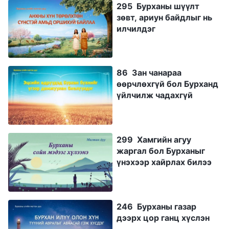
295 Бурханы шүүлт
зөвт, ариун байдлыг нь
илчилдэг
86 Зан чанараа
өөрчлөхгүй бол Бурханд
үйлчилж чадахгүй
299 Хамгийн агуу
жаргал бол Бурханыг
үнэхээр хайрлах билээ
246 Бурханы газар
дээрх цор ганц хүслэн