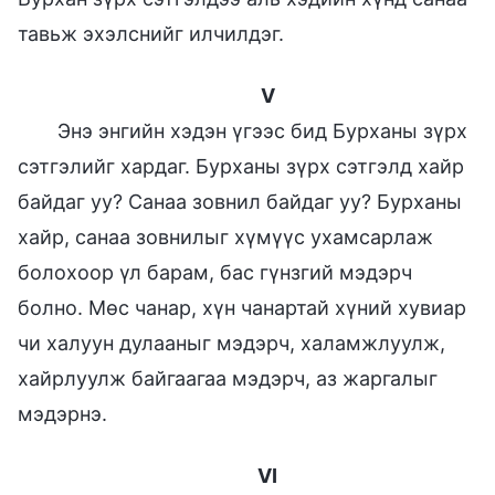
тавьж эхэлснийг илчилдэг.
V
Энэ энгийн хэдэн үгээс бид Бурханы зүрх
сэтгэлийг хардаг. Бурханы зүрх сэтгэлд хайр
байдаг уу? Санаа зовнил байдаг уу? Бурханы
хайр, санаа зовнилыг хүмүүс ухамсарлаж
болохоор үл барам, бас гүнзгий мэдэрч
болно. Мөс чанар, хүн чанартай хүний хувиар
чи халуун дулааныг мэдэрч, халамжлуулж,
хайрлуулж байгаагаа мэдэрч, аз жаргалыг
мэдэрнэ.
VI