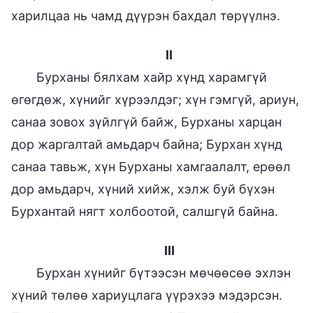
харилцаа нь чамд дүүрэн бахдал төрүүлнэ.
II
Бурханы бялхам хайр хүнд харамгүй
өгөгдөж, хүнийг хүрээлдэг; хүн гэмгүй, ариун,
санаа зовох зүйлгүй байж, Бурханы харцан
дор жаргалтай амьдарч байна; Бурхан хүнд
санаа тавьж, хүн Бурханы хамгаалалт, ерөөл
дор амьдарч, хүний хийж, хэлж буй бүхэн
Бурхантай нягт холбоотой, салшгүй байна.
III
Бурхан хүнийг бүтээсэн мөчөөсөө эхлэн
хүний төлөө хариуцлага үүрэхээ мэдэрсэн.