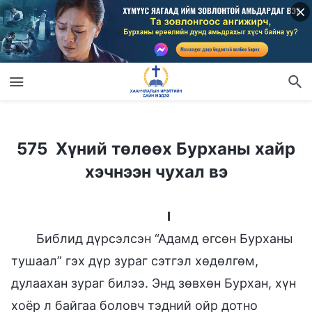
575 Хүний төлөөх Бурханы хайр хэчнээн чухал вэ
575 Хүний төлөөх Бурханы хайр
хэчнээн чухал вэ
I
Библид дүрсэлсэн “Адамд өгсөн Бурханы
тушаал” гэх дүр зураг сэтгэл хөдөлгөм,
дулаахан зураг билээ. Энд зөвхөн Бурхан, хүн
хоёр л байгаа боловч тэдний ойр дотно