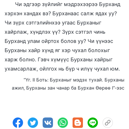
Чи эдгээр зүйлийг мэдрэхээрээ Бурханд
хэрхэн хандах вэ? Бурханаас салж ядах уу?
Чи зүрх сэтгэлийнхээ угаас Бурханыг
хайрлаж, хүндлэх үү? Зүрх сэтгэл чинь
Бурханд улам ойртох болов уу? Чи үүнээс
Бурханы хайр хүнд яг хэр чухал болохыг
харж болно. Гэвч хүмүүс Бурханы хайрыг
ухамсарлаж, ойлгох нь бүр ч илүү чухал юм.
“Үг. II Боть: Бурханыг мэдэх тухай. Бурханы
ажил, Бурханы зан чанар ба Бурхан Өөрөө I”-ээс