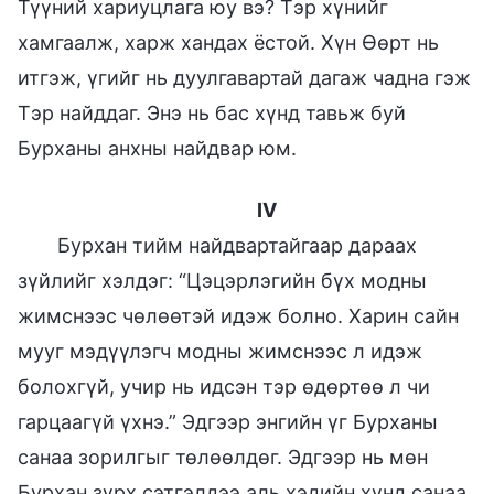
Түүний хариуцлага юу вэ? Тэр хүнийг
хамгаалж, харж хандах ёстой. Хүн Өөрт нь
итгэж, үгийг нь дуулгавартай дагаж чадна гэж
Тэр найддаг. Энэ нь бас хүнд тавьж буй
Бурханы анхны найдвар юм.
IV
Бурхан тийм найдвартайгаар дараах
зүйлийг хэлдэг: “Цэцэрлэгийн бүх модны
жимснээс чөлөөтэй идэж болно. Харин сайн
мууг мэдүүлэгч модны жимснээс л идэж
болохгүй, учир нь идсэн тэр өдөртөө л чи
гарцаагүй үхнэ.” Эдгээр энгийн үг Бурханы
санаа зорилгыг төлөөлдөг. Эдгээр нь мөн
Бурхан зүрх сэтгэлдээ аль хэдийн хүнд санаа