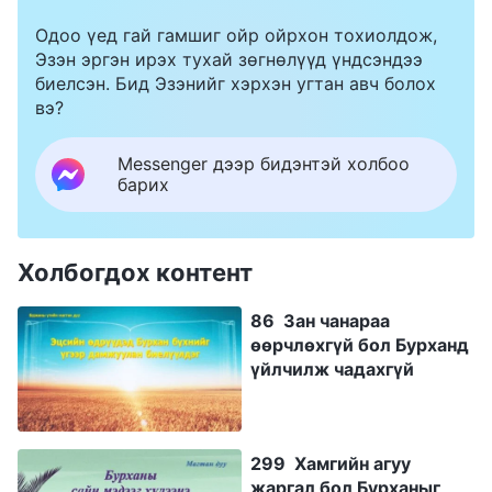
Одоо үед гай гамшиг ойр ойрхон тохиолдож,
Эзэн эргэн ирэх тухай зөгнөлүүд үндсэндээ
биелсэн. Бид Эзэнийг хэрхэн угтан авч болох
вэ?
Messenger дээр бидэнтэй холбоо
барих
Холбогдох контент
86 Зан чанараа
өөрчлөхгүй бол Бурханд
үйлчилж чадахгүй
299 Хамгийн агуу
жаргал бол Бурханыг