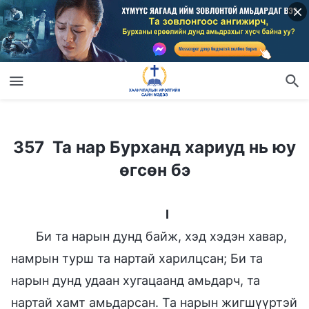
357 Та нар Бурханд хариуд нь юу өгсөн бэ
357 Та нар Бурханд хариуд нь юу
өгсөн бэ
I
Би та нарын дунд байж, хэд хэдэн хавар,
намрын турш та нартай харилцсан; Би та
нарын дунд удаан хугацаанд амьдарч, та
нартай хамт амьдарсан. Та нарын жигшүүртэй