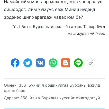
Намайг ийм маягаар мэхэлж, мөс чанараа үл
ойшоодог. Ийм хүмүүс яаж Миний нүдэнд
эрдэнэс шиг харагдаж чадах юм бэ?
“Үг. I Боть: Бурханы илрэлт ба ажил. Та нар бүгд
маш жудаггүй!”-ээс
Өмнөх:
356 Бүхий л оршихуйгаа Бурханы ажилд
өргөн барь
Дараах:
358 Хэн ч Бурханы хүслийг ойлгодоггүй