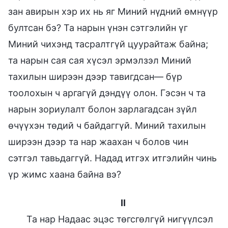
зан авирын хэр их нь яг Миний нүдний өмнүүр
бултсан бэ? Та нарын үнэн сэтгэлийн үг
Миний чихэнд тасралтгүй цуурайтаж байна;
та нарын сая сая хүсэл эрмэлзэл Миний
тахилын ширээн дээр тавигдсан— бүр
тоолохын ч аргагүй дэндүү олон. Гэсэн ч та
нарын зориулалт болон зарлагадсан зүйл
өчүүхэн төдий ч байдаггүй. Миний тахилын
ширээн дээр та нар жаахан ч болов чин
сэтгэл тавьдаггүй. Надад итгэх итгэлийн чинь
үр жимс хаана байна вэ?
II
Та нар Надаас эцэс төгсгөлгүй нигүүлсэл