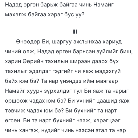
Надад өргөн барьж байгаа чинь Намайг
мэхэлж байгаа хэрэг бус уу?
III
Өнөөдөр Би, шаргуу ажлынхаа хариуд
чиний олж, Надад өргөн барьсан зүйлийг биш,
харин Өөрийн тахилын ширээн дээрх бүх
тахилыг эдэлдэг гэдгийг чи яаж мэдэхгүй
байх юм бэ? Та нар үнэндээ ийм маягаар
Намайг хуурч зүрхэлдэг тул Би яаж та нарыг
өршөөж чадах юм бэ? Би үүнийг цаашид яаж
тэвчиж чадах юм бэ? Би бүхнийг та нарт
өгсөн. Би та нарт бүхнийг нээж, хэрэгцээг
чинь хангаж, нүдийг чинь нээсэн атал та нар