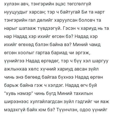
хүлээн авч, тэнгэрийн эцэс төгсгөлгүй
нууцуудыг харсан; тэр ч байтугай Би та нарт
тэнгэрийн гал дөлийг харуулсан боловч та
нарыг шатааж түвдээгүй. Гэсэн ч хариуд нь та
нар Надад хэр ихийг өгсөн бэ? Надад хэр
ихийг өгөхөд бэлэн байна вэ? Миний чамд
өгсөн хоолыг гартаа бариад чи эргэж,
үүнийгээ Надад өргөдөг, тэр ч бүү хэл шаргуу
ажлынхаа хөлс хүчний хариуд авсан зүйл
чинь энэ бөгөөд байгаа бүхнээ Надад өргөн
барьж байна гэж ч хэлдэг. Надад өгч буй
“хувь нэмэр” чинь бүгд Миний тахилын
ширээнээс хулгайлагдсан зүйл гэдгийг чи яаж
мэдэхгүй байх юм бэ? Түүнчлэн, одоо үүнийг