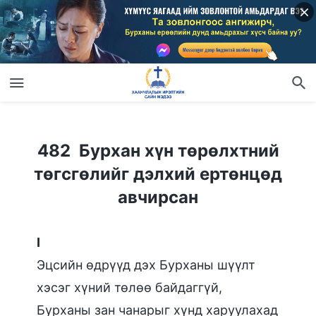
482 Бурхан хүн төрөлхтний төгсгөлийг дэлхий ертөнцөд авчирсан
482 Бурхан хүн төрөлхтний
төгсгөлийг дэлхий ертөнцөд
авчирсан
I
Эцсийн өдрүүд дэх Бурханы шүүлт
хэсэг хүний төлөө байдаггүй,
Бурханы зан чанарыг хүнд харуулахад