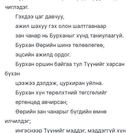
чиглэдэг.
Гэхдээ цаг давчуу,
ажил шахуу гэх олон шалтгаанаар
зан чанар нь Бурханыг хүнд таниулаагүй.
Бурхан Өөрийн шинэ төлөвлөгөө,
эцсийн ажилд ордог.
Бурхан оршин байгаа тул Түүнийг харсан
бүхэн
цээжээ дэлдэж, цурхиран уйлна.
Бурхан хүн төрөлхтний төгсгөлийг
ертөнцөд авчирсан;
Өөрийн зан чанарыг бүгдийн өмнө
илчилдэг;
ингэснээр Түүнийг мэддэг, мэддэггүй хүн