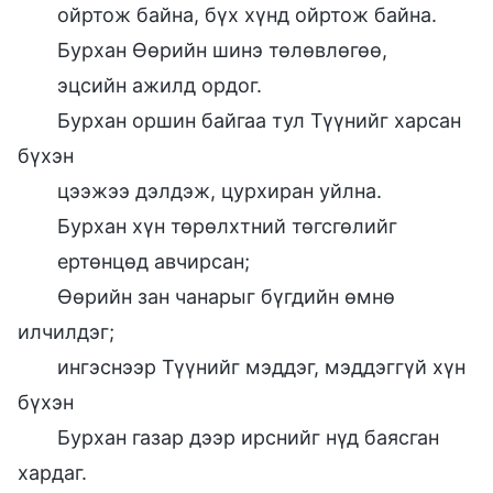
ойртож байна, бүх хүнд ойртож байна.
Бурхан Өөрийн шинэ төлөвлөгөө,
эцсийн ажилд ордог.
Бурхан оршин байгаа тул Түүнийг харсан
бүхэн
цээжээ дэлдэж, цурхиран уйлна.
Бурхан хүн төрөлхтний төгсгөлийг
ертөнцөд авчирсан;
Өөрийн зан чанарыг бүгдийн өмнө
илчилдэг;
ингэснээр Түүнийг мэддэг, мэддэггүй хүн
бүхэн
Бурхан газар дээр ирснийг нүд баясган
хардаг.