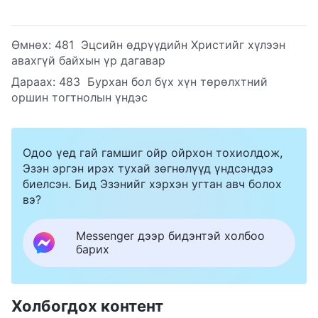
Өмнөх:
481 Эцсийн өдрүүдийн Христийг хүлээн
авахгүй байхын үр дагавар
Дараах:
483 Бурхан бол бүх хүн төрөлхтний
оршин тогтнолын үндэс
Одоо үед гай гамшиг ойр ойрхон тохиолдож,
Эзэн эргэн ирэх тухай зөгнөлүүд үндсэндээ
биелсэн. Бид Эзэнийг хэрхэн угтан авч болох
вэ?
Messenger дээр бидэнтэй холбоо
барих
Холбогдох контент