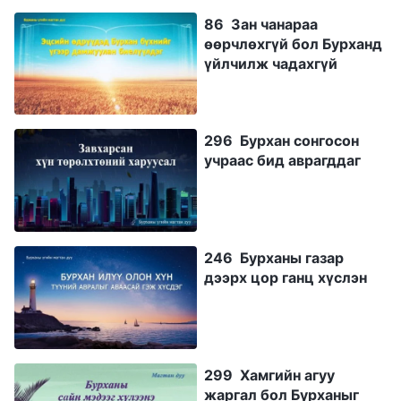
86 Зан чанараа
өөрчлөхгүй бол Бурханд
үйлчилж чадахгүй
296 Бурхан сонгосон
учраас бид аврагддаг
246 Бурханы газар
дээрх цор ганц хүслэн
299 Хамгийн агуу
жаргал бол Бурханыг