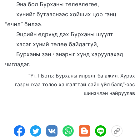
Энэ бол Бурханы төлөвлөгөө,
хүнийг бүтээснээс хойших цор ганц
“өчил” билээ.
Эцсийн өдрүүд дэх Бурханы шүүлт
хэсэг хүний төлөө байдаггүй,
Бурханы зан чанарыг хүнд харуулахад
чиглэдэг.
“Үг. I Боть: Бурханы илрэлт ба ажил. Хүрэх
газрынхаа төлөө хангалттай сайн үйл бэлд”-ээс
шинэчлэн найруулав