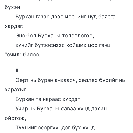
бүхэн
Бурхан газар дээр ирснийг нүд баясган
хардаг.
Энэ бол Бурханы төлөвлөгөө,
хүнийг бүтээснээс хойших цор ганц
“өчил” билээ.
II
Өөрт нь бүрэн анхаарч, хөдлөх бүрийг нь
харахыг
Бурхан та нараас хүсдэг.
Учир нь Бурханы саваа хүнд дахин
ойртож,
Түүнийг эсэргүүцдэг бүх хүнд