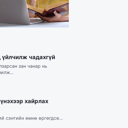
д үйлчилж чадахгүй
лзарсан зан чанар нь
илж...
 үнэхээр хайрлах
ий сэнтийн өмнө өргөгдсөн.
..