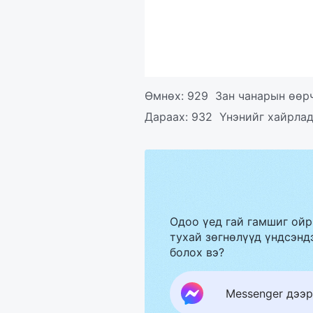
Өмнөх:
929 Зан чанарын өөрч
Дараах:
932 Үнэнийг хайрлад
Одоо үед гай гамшиг ойр
тухай зөгнөлүүд үндсэндэ
болох вэ?
Messenger дээр