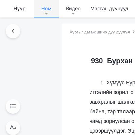
Нүүр
Ном
Видео
Магтан дуунууд
Хургыг дагаж шинэ дуу дуулъя
930 Бурхан 
1 Хүмүүс Бур
итгэлийн зорилго 
завхралыг шалгал
байна, тэр талаа
чамд зориулсан о
цэвэршүүлдэг. Эцэ