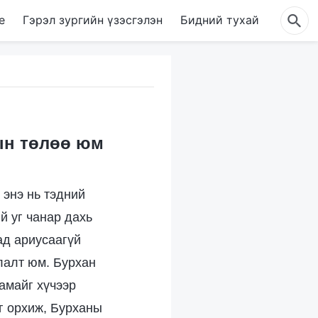
е
Гэрэл зургийн үзэсгэлэн
Бидний тухай
хын төлөө юм
 энэ нь тэдний
й уг чанар дахь
ад ариусаагүй
лалт юм. Бурхан
амайг хүчээр
йг орхиж, Бурханы