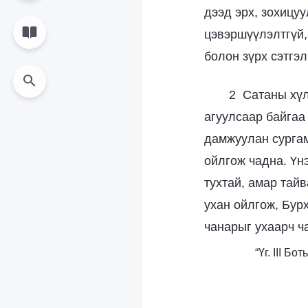
дээд эрх, зохицу
цэвэршүүлэлтгүй,
болон зүрх сэтгэ
2 Сатаны хүл
агуулсаар байгаа 
дамжуулан сургам
ойлгож чадна. Үн
тухтай, амар тайв
ухан ойлгож, Бур
чанарыг ухаарч ч
“Үг. III Б