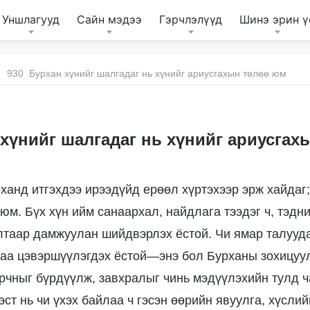
Уншлагууд
Сайн мэдээ
Гэрчлэлүүд
Шинэ эрин ү
930 Бурхан хүнийг шалгадаг нь хүнийг ариусгахын төлөө юм
хүнийг шалгадаг нь хүнийг ариусга
ханд итгэхдээ ирээдүйд ерөөл хүртэхээр эрж хайдаг;
юм. Бүх хүн ийм санаархал, найдлага тээдэг ч, тэдни
таар дамжуулан шийдвэрлэх ёстой. Чи ямар талууд
раа цэвэршүүлэгдэх ёстой—энэ бол Бурханы зохицуу
рчныг бүрдүүлж, завхралыг чинь мэдүүлэхийн тулд ч
ст нь чи үхэх байлаа ч гэсэн өөрийн явуулга, хүсли