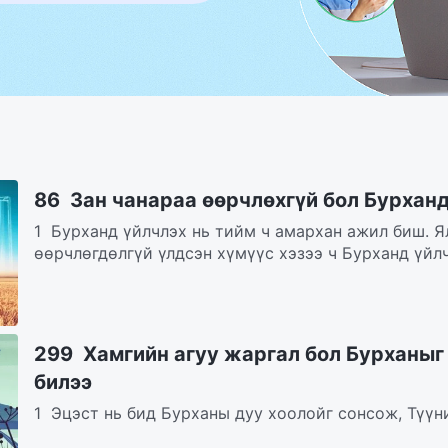
86 Зан чанараа өөрчлөхгүй бол Бурхан
1 Бурханд үйлчлэх нь тийм ч амархан ажил биш. Я
өөрчлөгдөлгүй үлдсэн хүмүүс хэзээ ч Бурханд үйлч
299 Хамгийн агуу жаргал бол Бурханыг
билээ
1 Эцэст нь бид Бурханы дуу хоолойг сонсож, Түүн
Бурханы үгийг идэж, уун, эдэлж, Түүний гэрэлд бид.