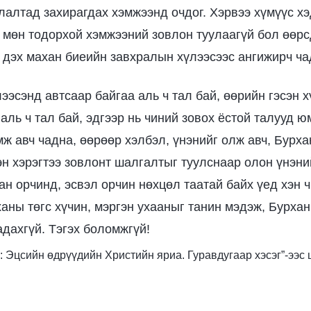
улалтад захирагдах хэмжээнд очдог. Хэрвээ хүмүүс х
 мөн тодорхой хэмжээний зовлон туулаагүй бол өөр
л дэх махан биеийн завхралын хүлээсээс ангижирч ча
ээсэнд автсаар байгаа аль ч тал бай, өөрийн гэсэн 
аль ч тал бай, эдгээр нь чиний зовох ёстой талууд ю
ж авч чадна, өөрөөр хэлбэл, үнэнийг олж авч, Бурха
эн хэрэгтээ зовлонт шалгалтыг туулснаар олон үнэний
ан орчинд, эсвэл орчин нөхцөл таатай байх үед хэн 
ханы төгс хүчин, мэргэн ухааныг танин мэдэж, Бурхан
адахгүй. Тэгэх боломжгүй!
оть: Эцсийн өдрүүдийн Христийн яриа. Гуравдугаар хэсэг”-ээ