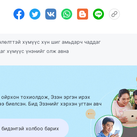
лөлттэй хүмүүс хүн шиг амьдарч чаддаг
аг хүмүүс үнэнийг олж авна
 ойрхон тохиолдож, Эзэн эргэн ирэх
э биелсэн. Бид Эзэнийг хэрхэн угтан авч
 бидэнтэй холбоо барих