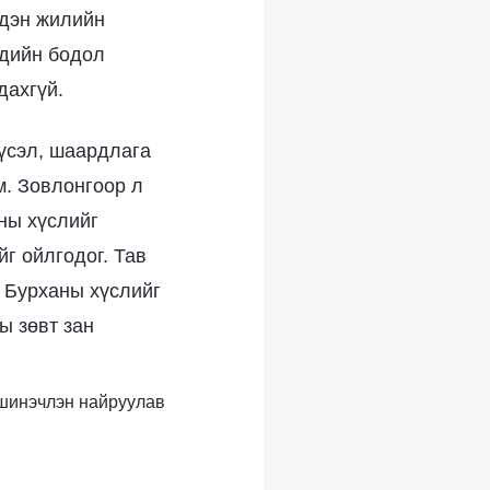
эдэн жилийн
сдийн бодол
дахгүй.
хүсэл, шаардлага
м. Зовлонгоор л
ны хүслийг
г ойлгодог. Тав
ч Бурханы хүслийг
ы зөвт зан
с шинэчлэн найруулав