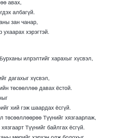
өө авах,
гдэх албагүй.
аны зан чанар,
р ухаарах хэрэгтэй.
 Бурханы илрэлтийг харахыг хүсвэл,
йг дагахыг хүсвэл,
ийн төсөөллөө давах ёстой.
ныг
рийг хий гэж шаардах ёсгүй.
л төсөөллөөрөө Түүнийг хязгаарлаж,
 хязгаарт Түүнийг байлгах ёсгүй.
ханы мөрийг хэрхэн олж болохыг,