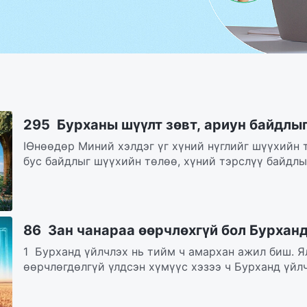
295 Бурханы шүүлт зөвт, ариун байдлыг
IӨнөөдөр Миний хэлдэг үг хүний нүглийг шүүхийн 
бус байдлыг шүүхийн төлөө, хүний тэрслүү байдлыг
86 Зан чанараа өөрчлөхгүй бол Бурхан
1 Бурханд үйлчлэх нь тийм ч амархан ажил биш. Я
өөрчлөгдөлгүй үлдсэн хүмүүс хэзээ ч Бурханд үйлч