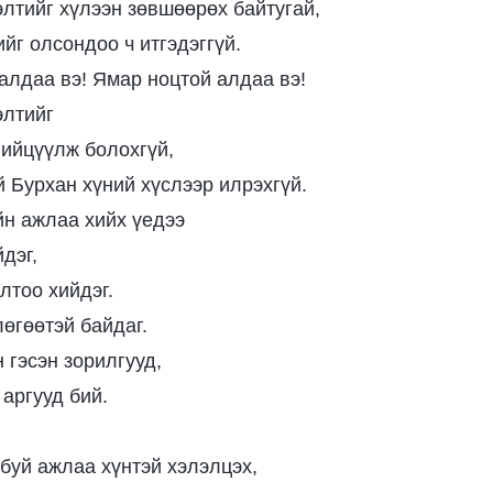
лтийг хүлээн зөвшөөрөх байтугай,
йг олсондоо ч итгэдэггүй.
алдаа вэ! Ямар ноцтой алдаа вэ!
элтийг
нийцүүлж болохгүй,
й Бурхан хүний хүслээр илрэхгүй.
н ажлаа хийх үедээ
дэг,
лтоо хийдэг.
өгөөтэй байдаг.
 гэсэн зорилгууд,
 аргууд бий.
буй ажлаа хүнтэй хэлэлцэх,