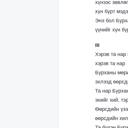
хүнээс зөвлөг
хүн бүрт мэдэ
Энэ бол Бурх
үүнийг хүн бү
III
Хэрэв та нар
хэрэв та нар
Бурханы мөри
эхлээд өөрсд
Та нар Бурха
энийг хий, тэ
Өөрсдийн үзэ
өөрсдийн хил
Та бүхэн Бур