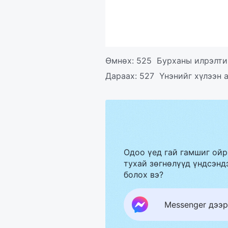
Өмнөх:
525 Бурханы илрэлти
Дараах:
527 Үнэнийг хүлээн 
Одоо үед гай гамшиг ойр
тухай зөгнөлүүд үндсэндэ
болох вэ?
Messenger дээр