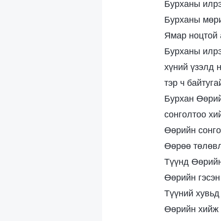
Бурханы илрэ
Бурханы мөри
Ямар ноцтой 
Бурханы илр
хүний үзэлд 
тэр ч байтуга
Бурхан Өөрий
сонголтоо хий
Өөрийн сонго
Өөрөө төлөвл
Түүнд Өөрийн
Өөрийн гэсэн
Түүний хувьд
Өөрийн хийж 