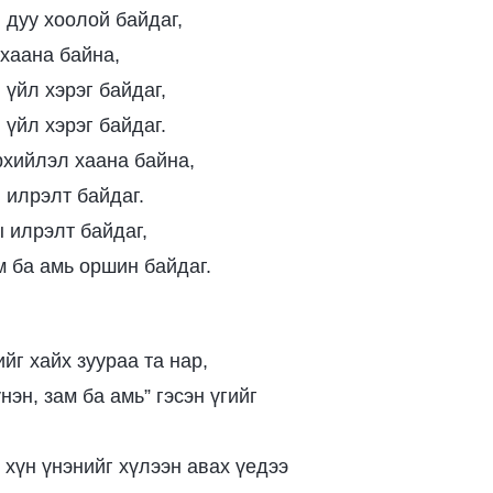
 дуу хоолой байдаг,
хаана байна,
 үйл хэрэг байдаг,
 үйл хэрэг байдаг.
хийлэл хаана байна,
 илрэлт байдаг.
 илрэлт байдаг,
м ба амь оршин байдаг.
йг хайх зуураа та нар,
нэн, зам ба амь” гэсэн үгийг
 хүн үнэнийг хүлээн авах үедээ