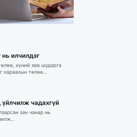
 нь илчилдэг
төлөө, хүний зөв шударга
 хараахын төлөө...
д үйлчилж чадахгүй
лзарсан зан чанар нь
илж...