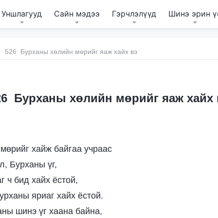
Уншлагууд
Сайн мэдээ
Гэрчлэлүүд
Шинэ эрин ү
526 Бурханы хөлийн мөрийг яаж хайх вэ
26 Бурханы хөлийн мөрийг яаж хайх 
мөрийг хайж байгаа учраас
л, Бурханы үг,
г ч бид хайх ёстой,
урханы яриаг хайх ёстой.
аны шинэ үг хаана байна,