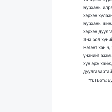
Бурханы илр
хэрхэн хүлээн
Бурханы шин
хэрхэн дуулг
Энэ бол хүний
Нэгэнт хэн ч,
үнэнийг эзэм
хүн эрж хайж
дуулгавартай
“Үг. I Боть: