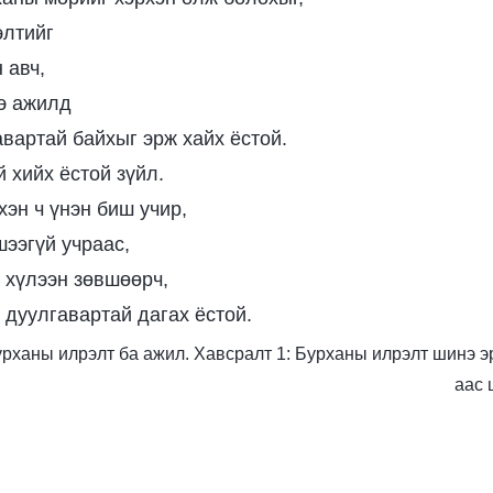
элтийг
 авч,
э ажилд
авартай байхыг эрж хайх ёстой.
 хийх ёстой зүйл.
 хэн ч үнэн биш учир,
шээгүй учраас,
, хүлээн зөвшөөрч,
 дуулгавартай дагах ёстой.
 Бурханы илрэлт ба ажил. Хавсралт 1: Бурханы илрэлт шинэ э
аас 