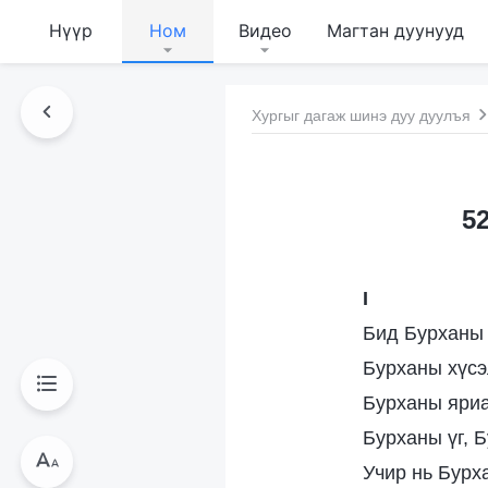
Нүүр
Ном
Видео
Магтан дуунууд
Хургыг дагаж шинэ дуу дуулъя
5
I
Бид Бурханы 
Бурханы хүсэ
Бурханы яриа
Бурханы үг, Б
Учир нь Бурх