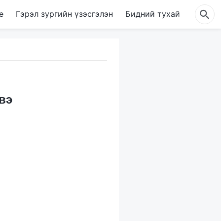
е
Гэрэл зургийн үзэсгэлэн
Бидний тухай
вэ