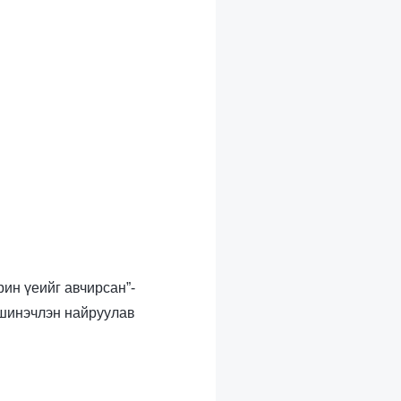
рин үеийг авчирсан”-
шинэчлэн найруулав