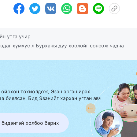
йн утга учир
авдаг хүмүүс л Бурханы дуу хоолойг сонсож чадна
 ойрхон тохиолдож, Эзэн эргэн ирэх
э биелсэн. Бид Эзэнийг хэрхэн угтан авч
 бидэнтэй холбоо барих