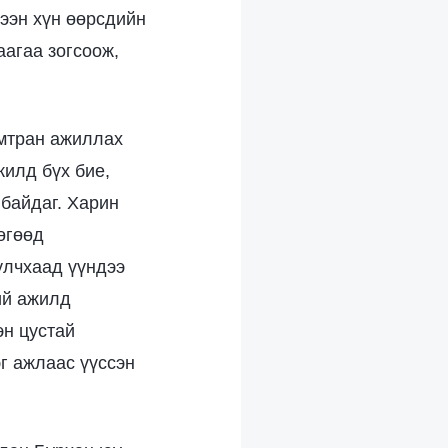
нээн хүн өөрсдийн
аагаа зогсоож,
амтран ажиллах
жилд бүх бие,
 байдаг. Харин
өгөөд
улчхаад үүндээ
ий ажилд
эн цустай
эг ажлаас үүссэн