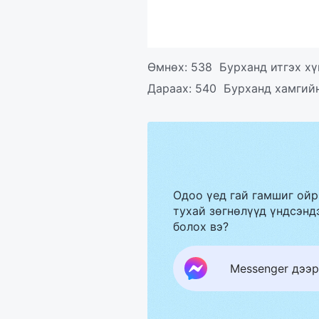
Өмнөх:
538 Бурханд итгэх хү
Дараах:
540 Бурханд хамгийн
Одоо үед гай гамшиг ойр
тухай зөгнөлүүд үндсэндэ
болох вэ?
Messenger дээр