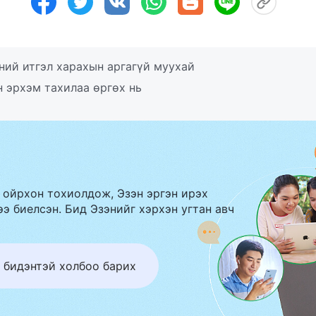
ний итгэл харахын аргагүй муухай
 эрхэм тахилаа өргөх нь
 ойрхон тохиолдож, Эзэн эргэн ирэх
э биелсэн. Бид Эзэнийг хэрхэн угтан авч
 бидэнтэй холбоо барих