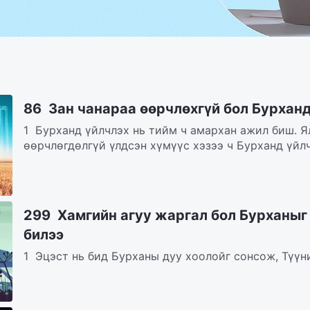
86 Зан чанараа өөрчлөхгүй бол Бурхан
1 Бурханд үйлчлэх нь тийм ч амархан ажил биш. Я
өөрчлөгдөлгүй үлдсэн хүмүүс хэзээ ч Бурханд үйлч
299 Хамгийн агуу жаргал бол Бурханыг
билээ
1 Эцэст нь бид Бурханы дуу хоолойг сонсож, Түүн
Бурханы үгийг идэж, уун, эдэлж, Түүний гэрэлд бид.