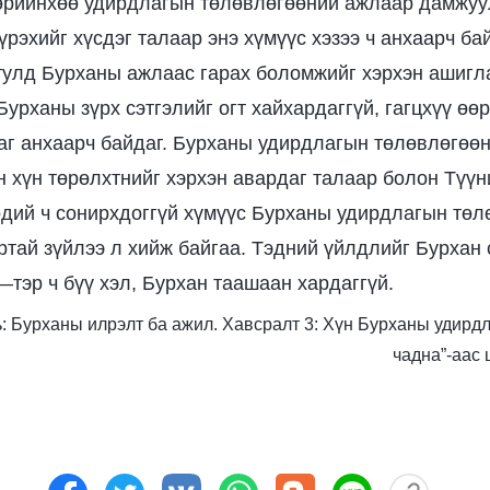
өрийнхөө удирдлагын төлөвлөгөөний ажлаар дамжуу
рэхийг хүсдэг талаар энэ хүмүүс хэзээ ч анхаарч ба
тулд Бурханы ажлаас гарах боломжийг хэрхэн ашигл
Бурханы зүрх сэтгэлийг огт хайхардаггүй, гагцхүү өө
яаг анхаарч байдаг. Бурханы удирдлагын төлөвлөгөө
н хүн төрөлхтнийг хэрхэн авардаг талаар болон Түүн
өдий ч сонирхдоггүй хүмүүс Бурханы удирдлагын тө
ртай зүйлээ л хийж байгаа. Тэдний үйлдлийг Бурхан с
—тэр ч бүү хэл, Бурхан таашаан хардаггүй.
оть: Бурханы илрэлт ба ажил. Хавсралт 3: Хүн Бурханы удирд
чадна”-аас