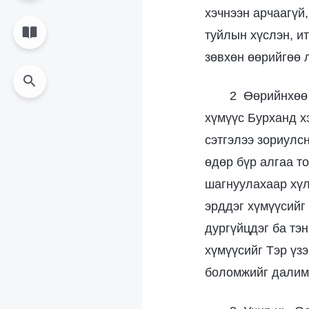
хэчнээн арчаагүй,
туйлын хүслэн, и
зөвхөн өөрийгөө 
2 Өөрийнхөө 
хүмүүс Бурханд х
сэтгэлээ зориулс
өдөр бүр алгаа то
шагнуулахаар хүл
эрддэг хүмүүсийг
дургүйцдэг ба тэн
хүмүүсийг Тэр үз
боломжийг далимд