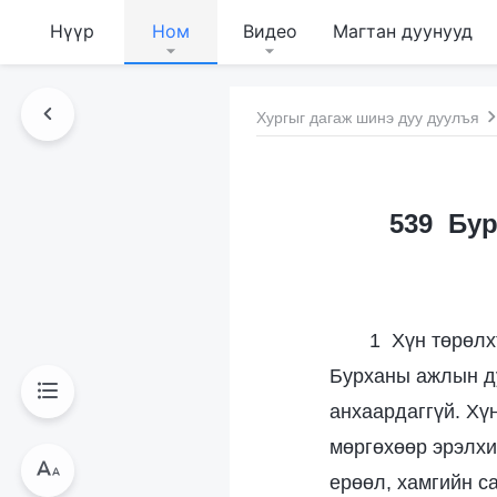
Нүүр
Ном
Видео
Магтан дуунууд
Хургыг дагаж шинэ дуу дуулъя
539 Бур
1 Хүн төрөлх
Бурханы ажлын ду
анхаардаггүй. Хү
мөргөхөөр эрэлхи
ерөөл, хамгийн с