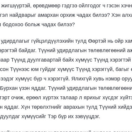
 жигшүүртэй, өрөвдмөөр гэдгээ ойлгодог ч гэсэн хэч
тгэл найдварыг амархан орхиж чадах билээ? Хэн алх
л бодохоо больж чадах билээ?
удирдлагыг гүйцэлдүүлэхийн тулд Өөртэй нь ойр х
эрэгтэй байдаг. Түүний удирдлагын төлөвлөгөөний а
наар Түүнд дуулгавартай байх хүмүүс Түүнд хэрэгтэй
сон Түүнээс юм гуйдаг хүмүүс Түүнд хэрэггүй, багыг 
ээдэг хүмүүс бүр ч хэрэггүй. Ялихгүй хувь нэмэр ору
 Бурхан үзэн яддаг. Түүний удирдлагын төлөвлөгөөн
гэрт очиж, ерөөл хүртэх талаар л ярихыг хүсдэг хүйт
эн яддаг. Хүн төрөлхтнийг аврахын тулд Түүний хийд
уулдаг хүмүүсийг Тэр бүр их зэвүүцдэг.