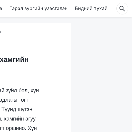
е
Гэрэл зургийн үзэсгэлэн
Бидний тухай
л
 хамгийн
й зүйл бол, хүн
рдлагыг огт
, Түүнд шүтэн
, хамгийн агуу
гт оршино. Хүн