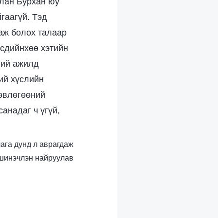
лан Бурхан юу
йгаагүй. Тэд
аж болох талаар
рсдийнхөө хэтийн
ний ажилд
ий хүслийн
лөвлөгөөний
анадаг ч үгүй,
лага дунд л аврагдаж
 шинэчлэн найруулав