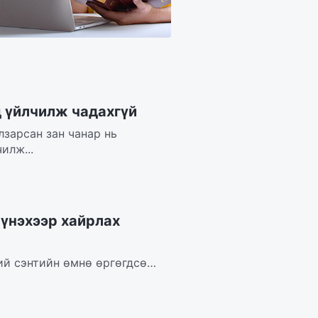
д үйлчилж чадахгүй
лзарсан зан чанар нь
илж...
 үнэхээр хайрлах
ий сэнтийн өмнө өргөгдсөн.
..