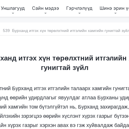
Уншлагууд
Сайн мэдээ
Гэрчлэлүүд
Шинэ эрин ү
539 Бурханд итгэх хүн төрөлхтний итгэлийн хамгийн гунигтай зүй
ханд итгэх хүн төрөлхтний итгэлийн
гунигтай зүйл
тний Бурханд итгэх итгэлийн талаарх хамгийн гунигта
нд өөрийн удирдлагыг явуулдаг атлаа Бурханы уди
ний хамгийн том бүтэлгүйтэл нь, Бурханд захирагдаж
йлэхийн зэрэгцээ өөрийн хүслэнт хүрэх газрыг бүтээн
айн хүрэх газрыг хэрхэн авах вэ гэж хуйвалдаж байда