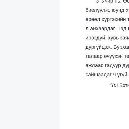
3 Учир нь, Ө
биелүүлж, юунд хү
ерөөл хүртэхийн 
л анхаардаг. Тэд 
ирээдүй, хувь за
дургүйцэж, Бурха
талаар өчүүхэн т
ажлаас гадуур ду
сайшаадаг ч үгүй
“Үг. I Б