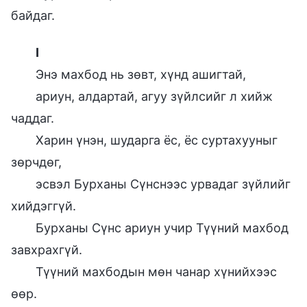
байдаг.
I
Энэ махбод нь зөвт, хүнд ашигтай,
ариун, алдартай, агуу зүйлсийг л хийж
чаддаг.
Харин үнэн, шударга ёс, ёс суртахууныг
зөрчдөг,
эсвэл Бурханы Сүнснээс урвадаг зүйлийг
хийдэггүй.
Бурханы Сүнс ариун учир Түүний махбод
завхрахгүй.
Түүний махбодын мөн чанар хүнийхээс
өөр.