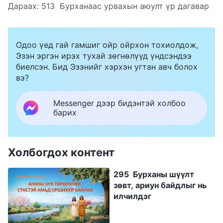
Дараах:
513 Бурханаас урвахын аюулт үр дагавар
Одоо үед гай гамшиг ойр ойрхон тохиолдож,
Эзэн эргэн ирэх тухай зөгнөлүүд үндсэндээ
биелсэн. Бид Эзэнийг хэрхэн угтан авч болох
вэ?
Messenger дээр бидэнтэй холбоо
барих
Холбогдох контент
295 Бурханы шүүлт
зөвт, ариун байдлыг нь
илчилдэг