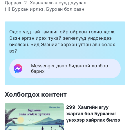
Дараах:
2 Хаанчлалын сүлд дуулал
(II) Бурхан ирлээ, Бурхан бол хаан
Одоо үед гай гамшиг ойр ойрхон тохиолдож,
Эзэн эргэн ирэх тухай зөгнөлүүд үндсэндээ
биелсэн. Бид Эзэнийг хэрхэн угтан авч болох
вэ?
Messenger дээр бидэнтэй холбоо
барих
Холбогдох контент
299 Хамгийн агуу
жаргал бол Бурханыг
үнэхээр хайрлах билээ