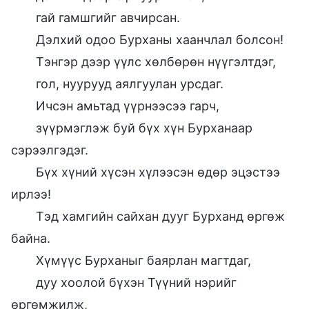
гай гамшгийг авчирсан.
Дэлхий одоо Бурханы хаанчлал болсон!
Тэнгэр дээр үүлс хөлбөрөн нүүгэлтдэг,
гол, нуурууд аялгуулан урсдаг.
Ичсэн амьтад үүрнээсээ гарч,
зүүрмэглэж буй бүх хүн Бурханаар
сэрээлгэдэг.
Бүх хүний хүсэн хүлээсэн өдөр эцэстээ
ирлээ!
Тэд хамгийн сайхан дууг Бурханд өргөж
байна.
Хүмүүс Бурханыг баярлан магтдаг,
дуу хоолой бүхэн Түүний нэрийг
өргөмжилж,