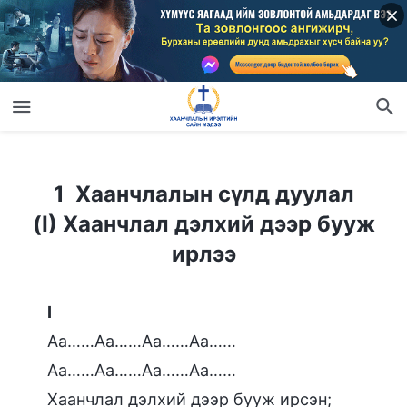
1 Хаанчлалын сүлд дуулал
(I) Хаанчлал дэлхий дээр бууж ирлээ
1 Хаанчлалын сүлд дуулал
(I) Хаанчлал дэлхий дээр бууж
ирлээ
I
Аа……Аа……Аа……Аа……
Аа……Аа……Аа……Аа……
Хаанчлал дэлхий дээр бууж ирсэн;