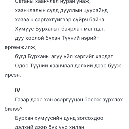
Сатаны хаанчлал нуран унаж,
хаанчлалын сүлд дууллын цуурайнд
хэзээ ч сэргэхгүйгээр сүйрч байна.
Хүмүүс Бурханыг баярлан магтдаг,
дуу хоолой бүхэн Түүний нэрийг
өргөмжилж,
бүгд Бурханы агуу үйл хэргийг хардаг.
Одоо Түүний хаанчлал дэлхий дээр бууж
ирсэн.
IV
Газар дээр хэн эсэргүүцэн босож зүрхлэх
билээ?
Бурхан хүмүүсийн дунд зогсохдоо
дэлхий дээр бүх уур хилэн,