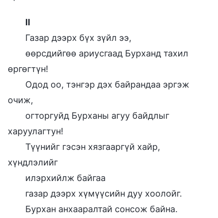
II
Газар дээрх бүх зүйл ээ,
өөрсдийгөө ариусгаад Бурханд тахил
ѳргѳгтүн!
Одод оо, тэнгэр дэх байрандаа эргэж
очиж,
огторгуйд Бурханы агуу байдлыг
харуулагтун!
Түүнийг гэсэн хязгааргүй хайр,
хүндлэлийг
илэрхийлж байгаа
газар дээрх хүмүүсийн дуу хоолойг.
Бурхан анхааралтай сонсож байна.