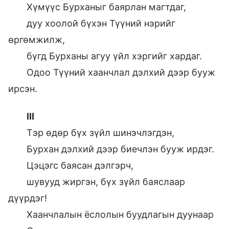
Хүмүүс Бурханыг баярлан магтдаг,
дуу хоолой бүхэн Түүний нэрийг
өргөмжилж,
бүгд Бурханы агуу үйл хэргийг хардаг.
Одоо Түүний хаанчлал дэлхий дээр бууж
ирсэн.
III
Тэр өдөр бүх зүйл шинэчлэгдэн,
Бурхан дэлхий дээр биечлэн бууж ирдэг.
Цэцэгс баясан дэлгэрч,
шувууд жиргэн, бүх зүйл баяслаар
дүүрдэг!
Хаанчлалын ёслолын буудлагын дуунаар