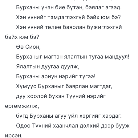
Бурханы үнэн бие бүтэн, баялаг агаад.
Хэн үүнийг тэмдэглэхгүй байх юм бэ?
Хэн үүний төлөө баярлан бүжиглэхгүй
байх юм бэ?
Өө Сион,
Бурханыг магтан ялалтын тугаа мандуул!
Ялалтын дуугаа дуулж,
Бурханы ариун нэрийг түгээ!
Хүмүүс Бурханыг баярлан магтдаг,
дуу хоолой бүхэн Түүний нэрийг
өргөмжилж,
бүгд Бурханы агуу үйл хэргийг хардаг.
Одоо Түүний хаанчлал дэлхий дээр бууж
ирсэн.