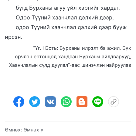
бүгд Бурханы агуу үйл хэргийг хардаг.
Одоо Түүний хаанчлал дэлхий дээр,
одоо Түүний хаанчлал дэлхий дээр бууж
ирсэн.
“Үг. I Боть: Бурханы илрэлт ба ажил. Бүх
орчлон ертөнцөд хандсан Бурханы айлдварууд,
Хаанчлалын сүлд дуулал”-аас шинэчлэн найруулав
Өмнөх:
Өмнөх үг