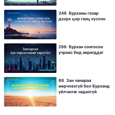
246 Бурханы газар
дээрх цор ганц хүслэн
296 Бурхан сонгосон
учраас бид аврагддаг
86 Зан чанараа
өөрчлөхгүй бол Бурханд
үйлчилж чадахгүй