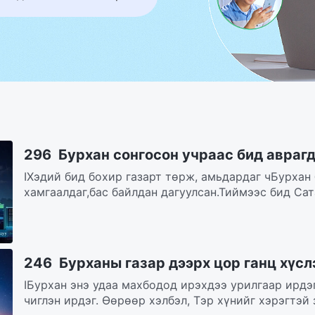
296 Бурхан сонгосон учраас бид авраг
IХэдий бид бохир газарт төрж, амьдардаг чБурхан
хамгаалдаг,бас байлдан дагуулсан.Тиймээс бид Сат
246 Бурханы газар дээрх цор ганц хүсл
IБурхан энэ удаа махбодод ирэхдээ урилгаар ирдэ
чиглэн ирдэг. Өөрөөр хэлбэл, Тэр хүнийг хэрэгтэй 