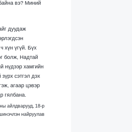
 байна вэ? Миний
айг дуудаж
эрлэгдсэн
ч хүн үгүй. Бүх
эг болж, Надтай
ий нүдээр хамгийн
 зүрх сэтгэл дэх
гэж, агаар цэвэр
ар гялбана.
аны айлдварууд, 18-р
 шинэчлэн найруулав