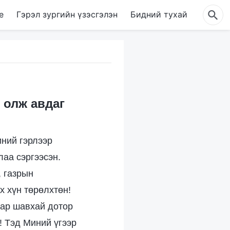
е
Гэрэл зургийн үзэсгэлэн
Бидний тухай
 олж авдаг
иний гэрлээр
лаа сэргээсэн.
, газрын
х хүн төрөлхтөн!
вар шавхай дотор
! Тэд Миний үгээр