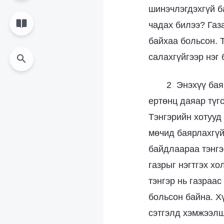
шинэчлэгдэхгүй б
чадах билээ? Газа
байхаа больсон. Т
салахгүйгээр нэг 
2 Энэхүү бая
ертөнц даяар түгс
Тэнгэрийн хотууд
мөчид баярлахгүй
байдлаараа тэнгэр
газрыг нэгтгэх х
тэнгэр нь газраас
больсон байна. Х
сэтгэлд хэмжээлш