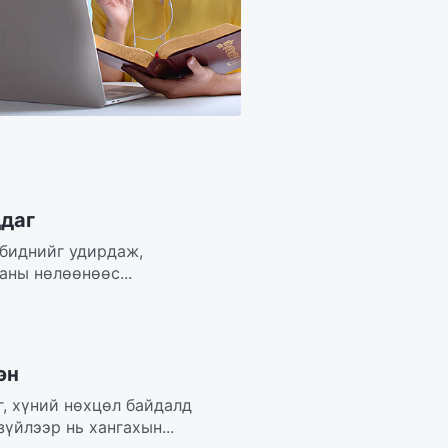
ддаг
 биднийг удирдаж,
аны нөлөөнөөс...
эн
г, хүний нөхцөл байдалд
зүйлээр нь хангахын...