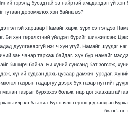
Миний гэрэлд бусадтай эв найртай амьдардаггүй хэн
г гутаан доромжлох хэн байна вэ?
ндэтгэлтэй харцаар Намайг харж, зүрх сэтгэлдээ Нам
г. Би хүн төрөлхтний үйлдэл бүрийг шинжилсэн: Цэв
дад дуулгаваргүй нэг ч хүн үгүй, Намайг шүүдэг нэг 
иний зан чанар тархаж байдаг. Хүн бүр Намайг мэдд
айг биширч байна. Би хүний сүнсэнд бат зогсож, хүн
дөж, хүний судсан дахь цусаар дамжин урсдаг. Хүний
мжлөл газрын гадаргуу дээрх бүх газар нутгийг дүүр
н манан газрыг бүрхэхээ больж, нар цог жавхаатайга
 Бурханы илрэлт ба ажил. Бүх орчлон ертөнцөд хандсан Бурх
бүлэг”-ээс