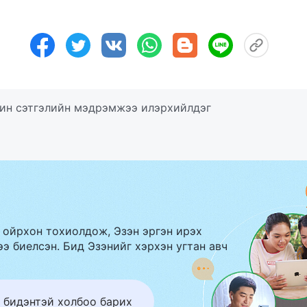
чин сэтгэлийн мэдрэмжээ илэрхийлдэг
 ойрхон тохиолдож, Эзэн эргэн ирэх
э биелсэн. Бид Эзэнийг хэрхэн угтан авч
 бидэнтэй холбоо барих