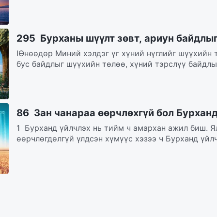
295 Бурханы шүүлт зөвт, ариун байдлыг
IӨнөөдөр Миний хэлдэг үг хүний нүглийг шүүхийн 
бус байдлыг шүүхийн төлөө, хүний тэрслүү байдлыг
86 Зан чанараа өөрчлөхгүй бол Бурхан
1 Бурханд үйлчлэх нь тийм ч амархан ажил биш. Я
өөрчлөгдөлгүй үлдсэн хүмүүс хэзээ ч Бурханд үйлч