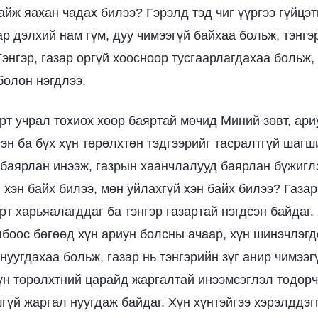
айж яахан чадах билээ? Гэрэлд тэд чиг үүргээ гүйцэт
р дэлхий нам гүм, дуу чимээгүй байхаа больж, тэнгэр
энгэр, газар оргүй хоосноор тусгаарлагдахаа больж, 
болон нэгдлээ.
рт учрал тохиох хөөр баяртай мөчид Миний зөвт, ар
эн ба бүх хүн төрөлхтөн тэдгээрийг тасралтгүй шагши
 баярлан инээж, газрын хаанчлалууд баярлан бүжигл
 хэн байх билээ, мөн уйлахгүй хэн байх билээ? Газа
т харьяалагддаг ба тэнгэр газартай нэгдсэн байдаг. 
олбоос бөгөөд хүн ариун болсны ачаар, хүн шинэчлэг
 нуугдахаа больж, газар нь тэнгэрийн зүг анир чимээг
үн төрөлхтний царайд жаргалтай инээмсэглэл тодорч
гүй жаргал нуугдаж байдаг. Хүн хүнтэйгээ хэрэлддэгг