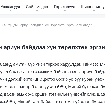
Уншлагууд
Сайн мэдээ
Гэрчлэлүүд
Шинэ эрин ү
55 Урьдын ариун байдлаа хүн төрөлхтөн эргэн олж авдаг
 ариун байдлаа хүн төрөлхтөн эргэн
баанд амьтан бүр үнэн төрхөө харуулдаг. Тиймээс М
хүн ч бас нэгэнтээ эзэмшиж байсан анхны ариун байд
чин дэлхий ертөнц! Эцэстээ бохир ус руу нуран унаж
ивж, лаг шавар болон уусжээ! Өө, Миний бүтээсэн бү
лд дахин амь орж, оршин тогтнолын үндсийг олж, ша
жээ! Өө, Миний гарт байдаг тоо томшгүй олон бүтээл