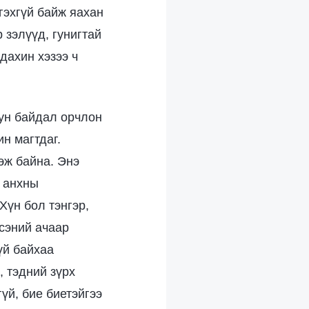
гэхгүй байж яахан
 зэлүүд, гунигтай
дахин хэзээ ч
иун байдал орчлон
н магтдаг.
эж байна. Энэ
р анхны
Хүн бол тэнгэр,
дсэний ачаар
үй байхаа
, тэдний зүрх
үй, бие биетэйгээ