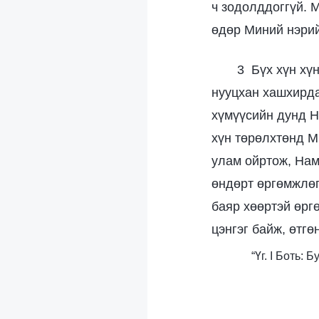
ч зодолддоггүй. 
өдөр Миний нэрий
3 Бүх хүн хү
нууцхан хашхирда
хүмүүсийн дунд На
хүн төрөлхтөнд М
улам ойртож, Нам
өндөрт өргөмжлөг
баяр хөөртэй өргө
цэнгэг байж, өтгө
“Үг. I Боть: