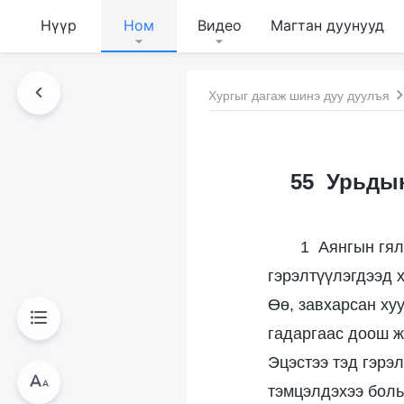
Нүүр
Ном
Видео
Магтан дуунууд
Хургыг дагаж шинэ дуу дуулъя
55 Урьдын
1 Аянгын гял
гэрэлтүүлэгдээд 
Өө, завхарсан хуу
гадаргаас доош ж
Эцэстээ тэд гэрэ
тэмцэлдэхээ боль