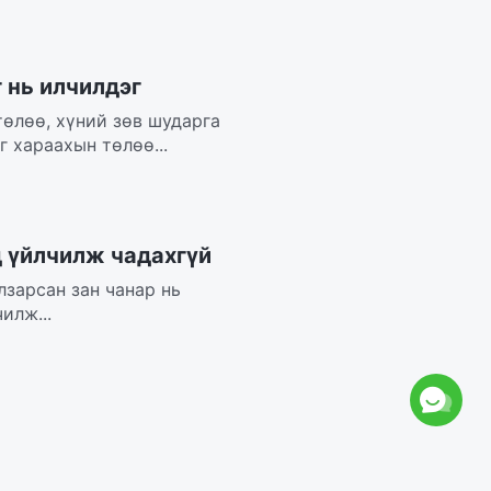
 нь илчилдэг
төлөө, хүний зөв шударга
 хараахын төлөө...
д үйлчилж чадахгүй
лзарсан зан чанар нь
илж...