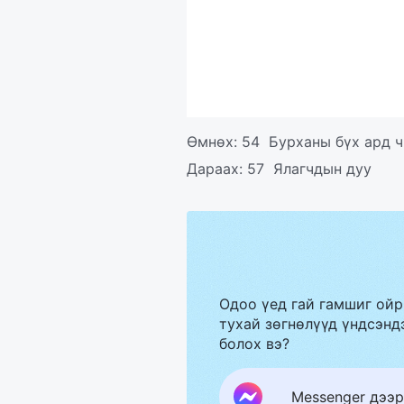
Өмнөх:
54 Бурханы бүх ард 
Дараах:
57 Ялагчдын дуу
Одоо үед гай гамшиг ойр
тухай зөгнөлүүд үндсэндэ
болох вэ?
Messenger дээр