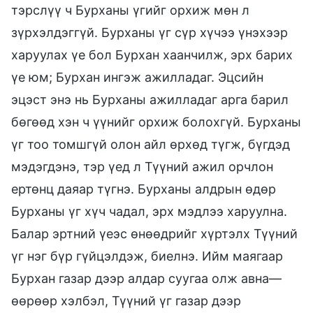
тэрслүү ч Бурханы үгийг орхиж мөн л
зүрхэлдэггүй. Бурханы үг сүр хүчээ үнэхээр
харуулах үе бол Бурхан хаанчилж, эрх барих
үе юм; Бурхан ингэж ажилладаг. Эцсийн
эцэст энэ нь Бурханы ажилладаг арга барил
бөгөөд хэн ч үүнийг орхиж болохгүй. Бурханы
үг тоо томшгүй олон айл өрхөд түгж, бүгдэд
мэдэгдэнэ, тэр үед л Түүний ажил орчлон
ертөнц даяар түгнэ. Бурханы алдрын өдөр
Бурханы үг хүч чадал, эрх мэдлээ харуулна.
Балар эртний үеэс өнөөдрийг хүртэлх Түүний
үг нэг бүр гүйцэлдэж, биелнэ. Ийм маягаар
Бурхан газар дээр алдар суугаа олж авна—
өөрөөр хэлбэл, Түүний үг газар дээр