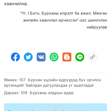
хаанчилна.
“Үг. I Боть: Бурханы илрэлт ба ажил. Мянган
жилийн хаанчлал ирчихсэн”-ээс шинэчлэн
найруулав
Өмнөх:
107 Бурхан эцсийн өдрүүдэд бүх орчлон
ертөнцийг байлдан дагуулахдаа үг ашигладаг
Дараах:
109 Бурханы алдрын өдөр