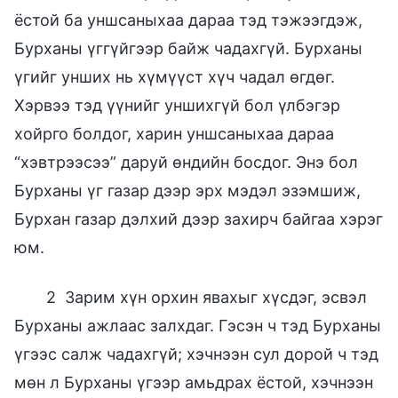
ёстой ба уншсаныхаа дараа тэд тэжээгдэж,
Бурханы үггүйгээр байж чадахгүй. Бурханы
үгийг унших нь хүмүүст хүч чадал өгдөг.
Хэрвээ тэд үүнийг уншихгүй бол үлбэгэр
хойрго болдог, харин уншсаныхаа дараа
“хэвтрээсээ” даруй өндийн босдог. Энэ бол
Бурханы үг газар дээр эрх мэдэл эзэмшиж,
Бурхан газар дэлхий дээр захирч байгаа хэрэг
юм.
2 Зарим хүн орхин явахыг хүсдэг, эсвэл
Бурханы ажлаас залхдаг. Гэсэн ч тэд Бурханы
үгээс салж чадахгүй; хэчнээн сул дорой ч тэд
мөн л Бурханы үгээр амьдрах ёстой, хэчнээн