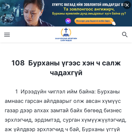
108 Бурханы үгээс хэн ч салж чадахгүй
108 Бурханы үгээс хэн ч салж
чадахгүй
1 Ирээдүйн чиглэл ийм байна: Бурханы
амнаас гарсан айлдварыг олж авсан хүмүүс
газар дээр алхах замтай байх бөгөөд бизнес
эрхлэгчид, эрдэмтэд, сурган хүмүүжүүлэгчид,
аж үйлдвэр эрхлэгчид ч бай, Бурханы үггүй