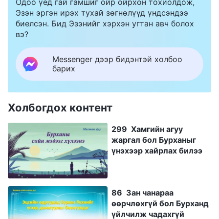
Одоо үед гай гамшиг ойр ойрхон тохиолдож,
Эзэн эргэн ирэх тухай зөгнөлүүд үндсэндээ
биелсэн. Бид Эзэнийг хэрхэн угтан авч болох
вэ?
Messenger дээр бидэнтэй холбоо
барих
Холбогдох контент
299 Хамгийн агуу
жаргал бол Бурханыг
үнэхээр хайрлах билээ
86 Зан чанараа
өөрчлөхгүй бол Бурханд
үйлчилж чадахгүй