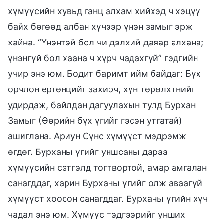
хүмүүсийн хувьд ганц алхам хийхэд ч хэцүү
байх бөгөөд албан хүчээр үнэн замыг эрж
хайна. “Үнэнтэй бол чи дэлхий даяар алхана;
үнэнгүй бол хаана ч хүрч чадахгүй” гэдгийн
учир энэ юм. Бодит баримт ийм байдаг: Бүх
орчлон ертөнцийг захирч, хүн төрөлхтнийг
удирдаж, байлдан дагуулахын тулд Бурхан
Замыг (Өөрийн бүх үгийг гэсэн утгатай)
ашиглана. Ариун Сүнс хүмүүст мэдрэмж
өгдөг. Бурханы үгийг уншсаны дараа
хүмүүсийн сэтгэлд тогтвортой, амар амгалан
санагддаг, харин Бурханы үгийг олж аваагүй
хүмүүст хоосон санагддаг. Бурханы үгийн хүч
чадал энэ юм. Хүмүүс тэдгээрийг унших