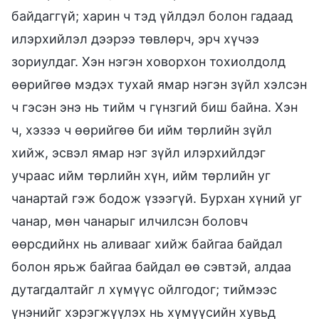
байдаггүй; харин ч тэд үйлдэл болон гадаад
илэрхийлэл дээрээ төвлөрч, эрч хүчээ
зориулдаг. Хэн нэгэн ховорхон тохиолдолд
өөрийгөө мэдэх тухай ямар нэгэн зүйл хэлсэн
ч гэсэн энэ нь тийм ч гүнзгий биш байна. Хэн
ч, хэзээ ч өөрийгөө би ийм төрлийн зүйл
хийж, эсвэл ямар нэг зүйл илэрхийлдэг
учраас ийм төрлийн хүн, ийм төрлийн уг
чанартай гэж бодож үзээгүй. Бурхан хүний уг
чанар, мөн чанарыг илчилсэн боловч
өөрсдийнх нь аливааг хийж байгаа байдал
болон ярьж байгаа байдал өө сэвтэй, алдаа
дутагдалтайг л хүмүүс ойлгодог; тиймээс
үнэнийг хэрэгжүүлэх нь хүмүүсийн хувьд