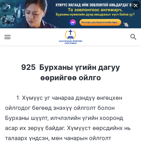
925 Бурханы үгийн дагуу өөрийгөө ойлго
925 Бурханы үгийн дагуу
өөрийгөө ойлго
1 Хүмүүс уг чанараа дэндүү өнгөцхөн
ойлгодог бөгөөд энэхүү ойлголт болон
Бурханы шүүлт, илчлэлийн үгийн хооронд
асар их зөрүү байдаг. Хүмүүст өөрсдийнх нь
талаарх үндсэн, мөн чанарын ойлголт