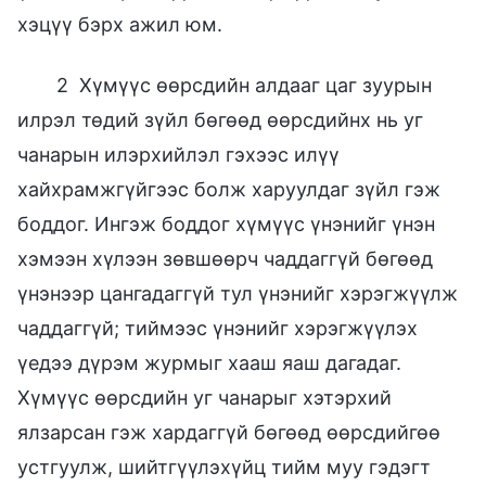
хэцүү бэрх ажил юм.
2 Хүмүүс өөрсдийн алдааг цаг зуурын
илрэл төдий зүйл бөгөөд өөрсдийнх нь уг
чанарын илэрхийлэл гэхээс илүү
хайхрамжгүйгээс болж харуулдаг зүйл гэж
боддог. Ингэж боддог хүмүүс үнэнийг үнэн
хэмээн хүлээн зөвшөөрч чаддаггүй бөгөөд
үнэнээр цангадаггүй тул үнэнийг хэрэгжүүлж
чаддаггүй; тиймээс үнэнийг хэрэгжүүлэх
үедээ дүрэм журмыг хааш яаш дагадаг.
Хүмүүс өөрсдийн уг чанарыг хэтэрхий
ялзарсан гэж хардаггүй бөгөөд өөрсдийгөө
устгуулж, шийтгүүлэхүйц тийм муу гэдэгт