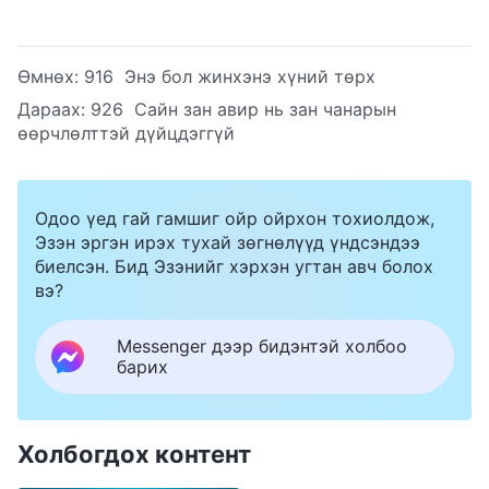
Өмнөх:
916 Энэ бол жинхэнэ хүний төрх
Дараах:
926 Сайн зан авир нь зан чанарын
өөрчлөлттэй дүйцдэггүй
Одоо үед гай гамшиг ойр ойрхон тохиолдож,
Эзэн эргэн ирэх тухай зөгнөлүүд үндсэндээ
биелсэн. Бид Эзэнийг хэрхэн угтан авч болох
вэ?
Messenger дээр бидэнтэй холбоо
барих
Холбогдох контент