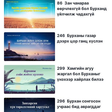
86 Зан чанараа
өөрчлөхгүй бол Бурханд
үйлчилж чадахгүй
246 Бурханы газар
дээрх цор ганц хүслэн
299 Хамгийн агуу
жаргал бол Бурханыг
үнэхээр хайрлах билээ
296 Бурхан сонгосон
учраас бид аврагддаг