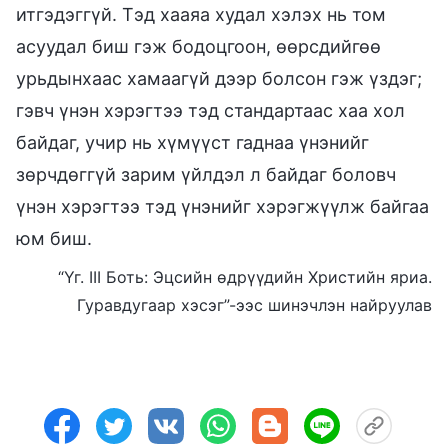
итгэдэггүй. Тэд хааяа худал хэлэх нь том
асуудал биш гэж бодоцгоон, өөрсдийгөө
урьдынхаас хамаагүй дээр болсон гэж үздэг;
гэвч үнэн хэрэгтээ тэд стандартаас хаа хол
байдаг, учир нь хүмүүст гаднаа үнэнийг
зөрчдөггүй зарим үйлдэл л байдаг боловч
үнэн хэрэгтээ тэд үнэнийг хэрэгжүүлж байгаа
юм биш.
“Үг. III Боть: Эцсийн өдрүүдийн Христийн яриа.
Гуравдугаар хэсэг”-ээс шинэчлэн найруулав