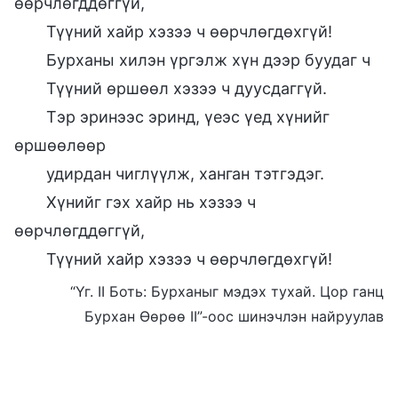
өөрчлөгддөггүй,
Түүний хайр хэзээ ч өөрчлөгдөхгүй!
Бурханы хилэн үргэлж хүн дээр буудаг ч
Түүний өршөөл хэзээ ч дуусдаггүй.
Тэр эринээс эринд, үеэс үед хүнийг
өршөөлөөр
удирдан чиглүүлж, ханган тэтгэдэг.
Хүнийг гэх хайр нь хэзээ ч
өөрчлөгддөггүй,
Түүний хайр хэзээ ч өөрчлөгдөхгүй!
“Үг. II Боть: Бурханыг мэдэх тухай. Цор ганц
Бурхан Өөрөө II”-оос шинэчлэн найруулав