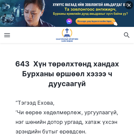
643 Хүн төрөлхтөнд хандах Бурханы өршөөл хэзээ ч дуусаагүй
643 Хүн төрөлхтөнд хандах
Бурханы өршөөл хэзээ ч
дуусаагүй
“Тэгээд Ехова,
‘Чи өөрөө хөдөлмөрлөж, ургуулаагүй,
нэг шөнийн дотор ургаад, хатаж үхсэн
эрэндийн бутыг өрөвдсөн.