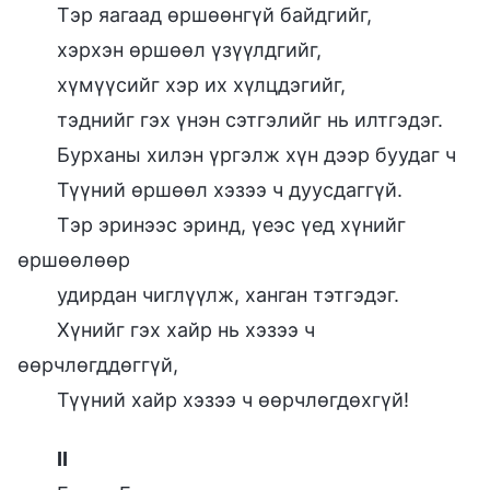
Тэр яагаад өршөөнгүй байдгийг,
хэрхэн өршөөл үзүүлдгийг,
хүмүүсийг хэр их хүлцдэгийг,
тэднийг гэх үнэн сэтгэлийг нь илтгэдэг.
Бурханы хилэн үргэлж хүн дээр буудаг ч
Түүний өршөөл хэзээ ч дуусдаггүй.
Тэр эринээс эринд, үеэс үед хүнийг
өршөөлөөр
удирдан чиглүүлж, ханган тэтгэдэг.
Хүнийг гэх хайр нь хэзээ ч
өөрчлөгддөггүй,
Түүний хайр хэзээ ч өөрчлөгдөхгүй!
II