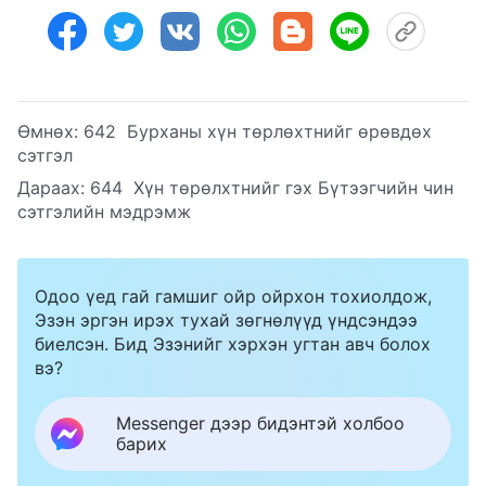
Өмнөх:
642 Бурханы хүн төрлөхтнийг өрөвдөх
сэтгэл
Дараах:
644 Хүн төрөлхтнийг гэх Бүтээгчийн чин
сэтгэлийн мэдрэмж
Одоо үед гай гамшиг ойр ойрхон тохиолдож,
Эзэн эргэн ирэх тухай зөгнөлүүд үндсэндээ
биелсэн. Бид Эзэнийг хэрхэн угтан авч болох
вэ?
Messenger дээр бидэнтэй холбоо
барих