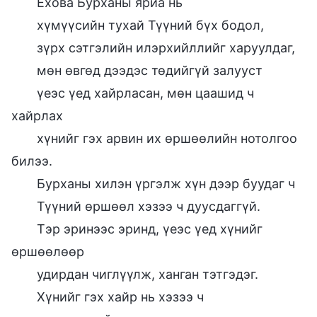
Ехова Бурханы яриа нь
хүмүүсийн тухай Түүний бүх бодол,
зүрх сэтгэлийн илэрхийллийг харуулдаг,
мөн өвгөд дээдэс төдийгүй залууст
үеэс үед хайрласан, мөн цаашид ч
хайрлах
хүнийг гэх арвин их өршөөлийн нотолгоо
билээ.
Бурханы хилэн үргэлж хүн дээр буудаг ч
Түүний өршөөл хэзээ ч дуусдаггүй.
Тэр эринээс эринд, үеэс үед хүнийг
өршөөлөөр
удирдан чиглүүлж, ханган тэтгэдэг.
Хүнийг гэх хайр нь хэзээ ч