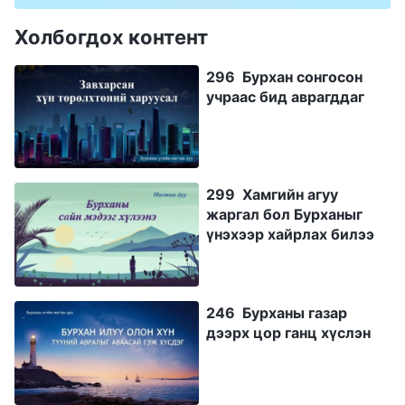
Холбогдох контент
296 Бурхан сонгосон
учраас бид аврагддаг
299 Хамгийн агуу
жаргал бол Бурханыг
үнэхээр хайрлах билээ
246 Бурханы газар
дээрх цор ганц хүслэн