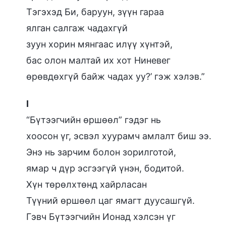
Тэгэхэд Би, баруун, зүүн гараа
ялган салгаж чадахгүй
зуун хорин мянгаас илүү хүнтэй,
бас олон малтай их хот Ниневег
өрөвдөхгүй байж чадах уу?’ гэж хэлэв.”
I
“Бүтээгчийн өршөөл” гэдэг нь
хоосон үг, эсвэл хуурамч амлалт биш ээ.
Энэ нь зарчим болон зорилготой,
ямар ч дүр эсгээгүй үнэн, бодитой.
Хүн төрөлхтөнд хайрласан
Түүний өршөөл цаг ямагт дуусашгүй.
Гэвч Бүтээгчийн Ионад хэлсэн үг