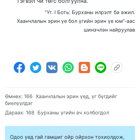
Тэгвэл чи төгс болгуулна.
“Үг. I Боть: Бурханы илрэлт ба ажил.
Хаанчлалын эрин үе бол үгийн эрин үе юм”-аас
шинэчлэн найруулав
Өмнөх:
166 Хаанчлалын эрин үед, үг бүгдийг
биелүүлдэг
Дараах:
168 Бурханы үгийн ач холбогдол
Одоо үед гай гамшиг ойр ойрхон тохиолдож,