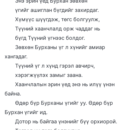
Энэ эрин үед Бурхан зөвхөн
үгийг ашиглан бүгдийг захирдаг.
Хүмүүс шүүгдэж, төгс болгуулж,
Түүний хаанчлалд орж чаддаг нь
бүгд Түүний үгнээс болдог.
Зөвхөн Бурханы үг л хүнийг амиар
хангадаг.
Түүний үг л хүнд гэрэл авчирч,
хэрэгжүүлэх замыг заана.
Хаанчлалын эрин үед энэ нь илүү үнэн
байна.
Өдөр бүр Бурханы үгийг уу. Өдөр бүр
Бурхан үгийг ид.
Дотор нь байгаа үнэнийг бүү орхиорой.