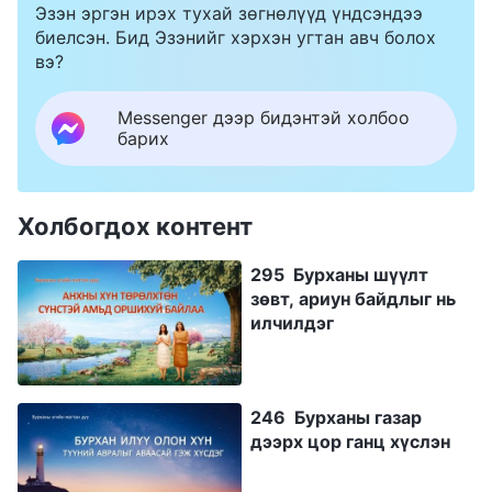
Эзэн эргэн ирэх тухай зөгнөлүүд үндсэндээ
биелсэн. Бид Эзэнийг хэрхэн угтан авч болох
вэ?
Messenger дээр бидэнтэй холбоо
барих
Холбогдох контент
295 Бурханы шүүлт
зөвт, ариун байдлыг нь
илчилдэг
246 Бурханы газар
дээрх цор ганц хүслэн