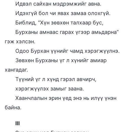
Идвэл сайхан мэдрэмжийг авна.
Идэхгүй бол чи явах замаа олохгүй.
Библид, “Хүн зөвхөн талхаар бус,
Бурханы амнаас гарах үгээр амьдарна”
гэж хэлсэн.
Одоо Бурхан үүнийг чамд хэрэгжүүлнэ.
Зөвхөн Бурханы үг л хүнийг амиар
хангадаг.
Түүний үг л хүнд гэрэл авчирч,
хэрэгжүүлэх замыг заана.
Хаанчлалын эрин үед энэ нь илүү үнэн
байна.
III