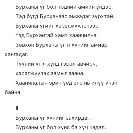
Бурханы үг бол тэдний амийн үндэс.
Тэд бүгд Бурханаас эмээдэг зүрхтэй.
Бурханы үгийг хэрэгжүүлснээр
тэд Бурхантай хамт хаанчилна.
Зөвхөн Бурханы үг л хүнийг амиар
хангадаг.
Түүний үг л хүнд гэрэл авчирч,
хэрэгжүүлэх замыг заана.
Хаанчлалын эрин үед энэ нь илүү үнэн
байна.
II
Бурханы үг хүнийг захирдаг.
Бурханы үг бол хүнс ба хүч чадал.