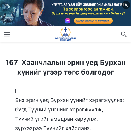
167 Хаанчлалын эрин үед Бурхан хүнийг үгээр төгс болгодог
167 Хаанчлалын эрин үед Бурхан
хүнийг үгээр төгс болгодог
I
Энэ эрин үед Бурхан үүнийг хэрэгжүүлнэ:
бүгд Түүний үнэнийг хэрэгжүүлж,
Түүний үгийг амьдран харуулж,
зүрхээрээ Түүнийг хайрлана.