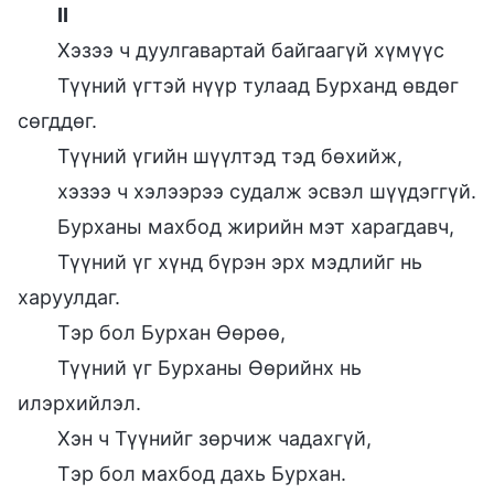
II
Хэзээ ч дуулгавартай байгаагүй хүмүүс
Түүний үгтэй нүүр тулаад Бурханд өвдөг
сөгддөг.
Түүний үгийн шүүлтэд тэд бөхийж,
хэзээ ч хэлээрээ судалж эсвэл шүүдэггүй.
Бурханы махбод жирийн мэт харагдавч,
Түүний үг хүнд бүрэн эрх мэдлийг нь
харуулдаг.
Тэр бол Бурхан Өөрөө,
Түүний үг Бурханы Өөрийнх нь
илэрхийлэл.
Хэн ч Түүнийг зөрчиж чадахгүй,
Тэр бол махбод дахь Бурхан.