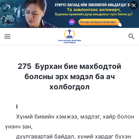
275 Бурхан бие махбодтой болсны эрх мэдэл ба ач холбогдол
275 Бурхан бие махбодтой
болсны эрх мэдэл ба ач
холбогдол
I
Хүний биеийн хэмжээ, мэдлэг, хайр болон
үнэнч зан,
дуулгавартай байдал, хүний хардаг бүхэн