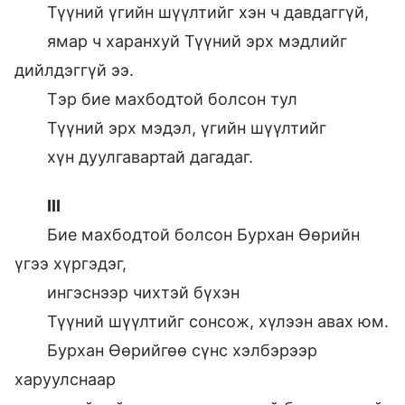
Түүний үгийн шүүлтийг хэн ч давдаггүй,
ямар ч харанхуй Түүний эрх мэдлийг
дийлдэггүй ээ.
Тэр бие махбодтой болсон тул
Түүний эрх мэдэл, үгийн шүүлтийг
хүн дуулгавартай дагадаг.
III
Бие махбодтой болсон Бурхан Өөрийн
үгээ хүргэдэг,
ингэснээр чихтэй бүхэн
Түүний шүүлтийг сонсож, хүлээн авах юм.
Бурхан Өөрийгөө сүнс хэлбэрээр
харуулснаар