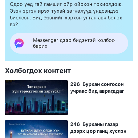
Одоо үед гай гамшиг ойр ойрхон тохиолдож,
Эзэн эргэн ирэх тухай зөгнөлүүд үндсэндээ
биелсэн. Бид Эзэнийг хэрхэн угтан авч болох
вэ?
Messenger дээр бидэнтэй холбоо
барих
Холбогдох контент
296 Бурхан сонгосон
учраас бид аврагддаг
246 Бурханы газар
дээрх цор ганц хүслэн