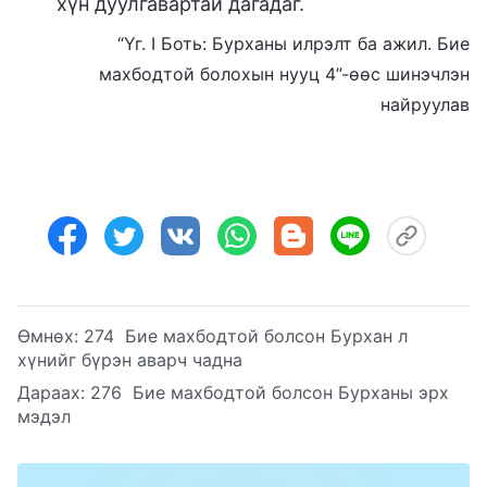
хүн дуулгавартай дагадаг.
“Үг. I Боть: Бурханы илрэлт ба ажил. Бие
махбодтой болохын нууц 4”-ѳѳс шинэчлэн
найруулав
Өмнөх:
274 Бие махбодтой болсон Бурхан л
хүнийг бүрэн аварч чадна
Дараах:
276 Бие махбодтой болсон Бурханы эрх
мэдэл