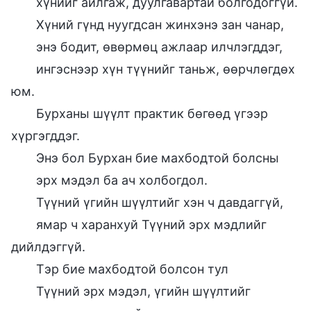
хүнийг айлгаж, дуулгавартай болгодоггүй.
Хүний гүнд нуугдсан жинхэнэ зан чанар,
энэ бодит, өвөрмөц ажлаар илчлэгддэг,
ингэснээр хүн түүнийг таньж, өөрчлөгдөх
юм.
Бурханы шүүлт практик бөгөөд үгээр
хүргэгддэг.
Энэ бол Бурхан бие махбодтой болсны
эрх мэдэл ба ач холбогдол.
Түүний үгийн шүүлтийг хэн ч давдаггүй,
ямар ч харанхуй Түүний эрх мэдлийг
дийлдэггүй.
Тэр бие махбодтой болсон тул
Түүний эрх мэдэл, үгийн шүүлтийг