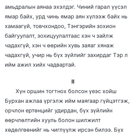
амьдралын аянаа эхэлдэг. Чиний гарал үүсэл
ямар байх, урд чинь ямар аян хүлээж байх нь
хамаагүй, товчхондоо, Тэнгэрийн зохион
байгуулалт, зохицуулалтаас хэн ч зайлж
чадахгүй, хэн ч өөрийн хувь заяаг хянаж
чадахгүй, учир нь бүх зүйлийг захирдаг Тэр л
ийм ажил хийх чадвартай.
II
Хүн оршин тогтнох болсон үеэс хойш
Бурхан ажлаа үргэлж ийм маягаар гүйцэтгэж,
орчлон ертөнцийг удирдан, бүх зүйлийн
өөрчлөлтийн хууль болон шилжилт
хөдөлгөөнийг нь чиглүүлж ирсэн билээ. Бүх