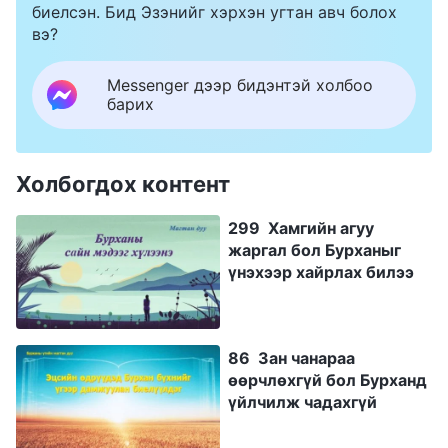
биелсэн. Бид Эзэнийг хэрхэн угтан авч болох
вэ?
Messenger дээр бидэнтэй холбоо
барих
Холбогдох контент
299 Хамгийн агуу
жаргал бол Бурханыг
үнэхээр хайрлах билээ
86 Зан чанараа
өөрчлөхгүй бол Бурханд
үйлчилж чадахгүй