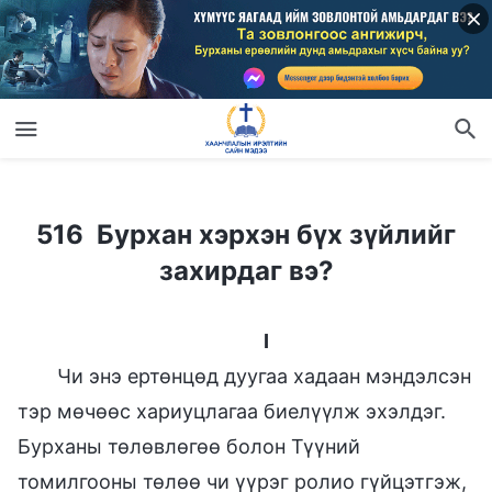
516 Бурхан хэрхэн бүх зүйлийг захирдаг вэ?
516 Бурхан хэрхэн бүх зүйлийг
захирдаг вэ?
I
Чи энэ ертөнцөд дуугаа хадаан мэндэлсэн
тэр мөчөөс хариуцлагаа биелүүлж эхэлдэг.
Бурханы төлөвлөгөө болон Түүний
томилгооны төлөө чи үүрэг ролио гүйцэтгэж,