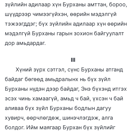
зүйлийн адилаар хүн Бурханы амттан, бороо,
шүүдрээр чимээгүйхэн, өөрийн мэдэлгүй
тэжээгддэг; бүх зүйлийн адилаар хүн өөрийн
мэдэлгүй Бурханы гарын зохион байгуулалт
дор амьдардаг.
III
Хүний зүрх сэтгэл, сүнс Бурханы атганд
байдаг бөгөөд амьдралынх нь бүх зүйл
Бурханы нүдэн дээр байдаг, Энэ бүхэнд итгэх
эсэх чинь хамаагүй, амьд ч бай, үхсэн ч бай
аливаа бүх зүйл Бурханы бодлын дагуу
хувирч, өөрчлөгдөж, шинэчлэгдэж, алга
болдог. Ийм маягаар Бурхан бүх зүйлийг