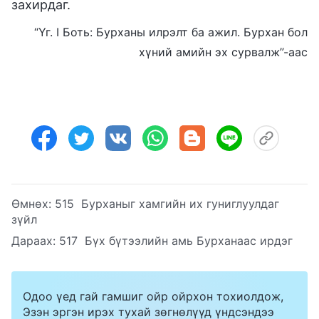
захирдаг.
“Үг. I Боть: Бурханы илрэлт ба ажил. Бурхан бол
хүний амийн эх сурвалж”-аас
Өмнөх:
515 Бурханыг хамгийн их гуниглуулдаг
зүйл
Дараах:
517 Бүх бүтээлийн амь Бурханаас ирдэг
Одоо үед гай гамшиг ойр ойрхон тохиолдож,
Эзэн эргэн ирэх тухай зөгнөлүүд үндсэндээ