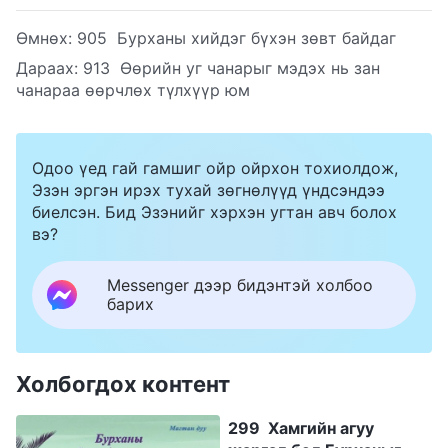
Өмнөх:
905 Бурханы хийдэг бүхэн зөвт байдаг
Дараах:
913 Өөрийн уг чанарыг мэдэх нь зан
чанараа өөрчлөх түлхүүр юм
Одоо үед гай гамшиг ойр ойрхон тохиолдож,
Эзэн эргэн ирэх тухай зөгнөлүүд үндсэндээ
биелсэн. Бид Эзэнийг хэрхэн угтан авч болох
вэ?
Messenger дээр бидэнтэй холбоо
барих
Холбогдох контент
299 Хамгийн агуу