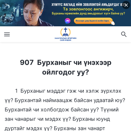
907 Бурханыг чи үнэхээр ойлгодог уу?
907 Бурханыг чи үнэхээр
ойлгодог уу?
1 Бурханыг мэддэг гэж чи хэлж зүрхлэх
үү? Бурхантай наймаацаж байсан удаатай юу?
Бурхантай чи холбогдож байсан уу? Түүний
зан чанарыг чи мэдэх үү? Бурханы юунд
дуртайг мэдэх үү? Бурханы зан чанарт