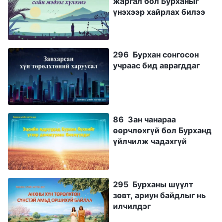
жаргал бол Бурханыг
үнэхээр хайрлах билээ
296 Бурхан сонгосон
учраас бид аврагддаг
86 Зан чанараа
өөрчлөхгүй бол Бурханд
үйлчилж чадахгүй
295 Бурханы шүүлт
зөвт, ариун байдлыг нь
илчилдэг