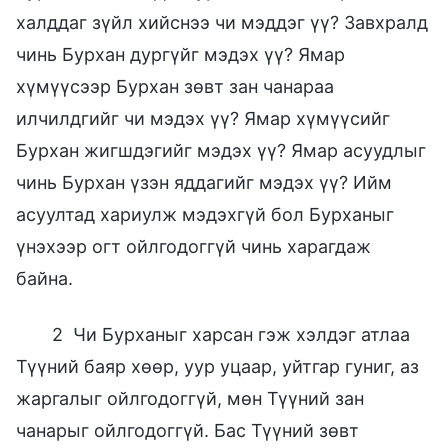
халддаг зүйл хийснээ чи мэддэг үү? Завхралд
чинь Бурхан дургүйг мэдэх үү? Ямар
хүмүүсээр Бурхан зөвт зан чанараа
илчилдгийг чи мэдэх үү? Ямар хүмүүсийг
Бурхан жигшдэгийг мэдэх үү? Ямар асуудлыг
чинь Бурхан үзэн яддагийг мэдэх үү? Ийм
асуултад хариулж мэдэхгүй бол Бурханыг
үнэхээр огт ойлгодоггүй чинь харагдаж
байна.
2 Чи Бурханыг харсан гэж хэлдэг атлаа
Түүний баяр хөөр, уур уцаар, уйтгар гуниг, аз
жаргалыг ойлгодоггүй, мөн Түүний зан
чанарыг ойлгодоггүй. Бас Түүний зөвт