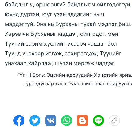
байдлыг ч, өршөөнгүй байдлыг ч ойлгодоггүй,
юунд дуртай, юуг үзэн яддагийг нь ч
мэддэггүй. Энэ нь Бурханы тухай мэдлэг биш.
Хэрэв чи Бурханыг мэддэг, ойлгодог, мөн
Түүний зарим хүслийг ухаарч чаддаг бол
Түүнд үнэхээр итгэж, захирагдаж, Түүнийг
үнэхээр хайрлаж, шүтэн мөргөж чаддаг.
“Үг. III Боть: Эцсийн өдрүүдийн Христийн яриа.
Гуравдугаар хэсэг”-ээс шинэчлэн найруулав