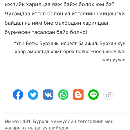
ижлийн харилцаа яаж байж болох юм бэ?
Чухамдаа итгэл болон үл итгэлийн нийцэшгүй
байдал нь ийм бие махбодын харилцааг
бүрмөсөн тасалсан байх болно!
“Үг. I Боть: Бурханы илрэлт ба ажил. Бурхан хүн
хоёр амралтад хамт орох болно”-оос шинэчлэн
найруулав
Өмнөх:
431 Бурхан хүмүүсийн төгсгөлийг мөн
чанарынх нь дагуу шийддэг