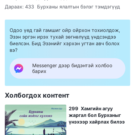
Дараах:
433 Бурханы ялалтын бэлэг тэмдэгүүд
Одоо үед гай гамшиг ойр ойрхон тохиолдож,
Эзэн эргэн ирэх тухай зөгнөлүүд үндсэндээ
биелсэн. Бид Эзэнийг хэрхэн угтан авч болох
вэ?
Messenger дээр бидэнтэй холбоо
барих
Холбогдох контент
299 Хамгийн агуу
жаргал бол Бурханыг
үнэхээр хайрлах билээ