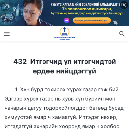
432 Итгэгчид үл итгэгчидтэй ердөө нийцдэггүй
432 Итгэгчид үл итгэгчидтэй
ердөө нийцдэггүй
1 Хүн бүрд тохирох хүрэх газар гэж бий.
Эдгээр хүрэх газар нь хувь хүн бүрийн мөн
чанарын дагуу тодорхойлогддог бөгөөд бусад
хүмүүстэй ямар ч хамаагүй. Итгэдэг нөхөр,
итгэдэггүй эхнэрийн хооронд ямар ч холбоо