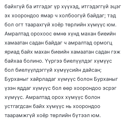
байхгүй ба итгэдэг үр хүүхэд, итгэдэггүй эцэг
эх хоорондоо ямар ч холбоогүй байдаг; тэд
бол огт таарахгүй хоёр төрлийн хүмүүс юм.
Амралтад орохоос өмнө хүнд махан биеийн
хамаатан садан байдаг ч амралтад ормогц
яриад байх махан биеийн хамаатан садан гэж
байхаа болино. Үүргээ биелүүлдэг хүмүүс
бол биелүүлдэггүй хүмүүсийн дайсан;
Бурханыг хайрладаг хүмүүс болон Бурханыг
үзэн яддаг хүмүүс бол өөр хоорондоо эсрэг
хүмүүс. Амралтад орох хүмүүс болон
устгагдсан байх хүмүүс нь хоорондоо
таарамжгүй хоёр төрлийн бүтээл юм.