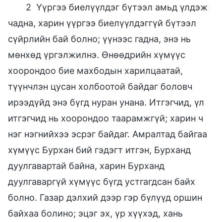
2 Үүргээ биелүүлдэг бүтээл амьд үлдэж
чадна, харин үүргээ биелүүлдэггүй бүтээл
сүйрлийн бай болно; үүнээс гадна, энэ нь
мөнхөд үргэлжилнэ. Өнөөдрийн хүмүүс
хоорондоо бие махбодын харилцаатай,
түүнчлэн цусан холбоотой байдаг боловч
ирээдүйд энэ бүгд нуран унана. Итгэгчид, үл
итгэгчид нь хоорондоо таарамжгүй; харин ч
нэг нэгнийхээ эсрэг байдаг. Амралтад байгаа
хүмүүс Бурхан бий гэдэгт итгэн, Бурханд
дуулгавартай байна, харин Бурханд
дуулгаваргүй хүмүүс бүгд устгагдсан байх
болно. Газар дэлхий дээр гэр бүлүүд оршин
байхаа болино; эцэг эх, үр хүүхэд, хань