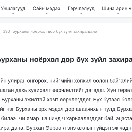
Уншлагууд
Сайн мэдээ
Гэрчлэлүүд
Шинэ эрин ү
393 Бурханы ноёрхол дор бүх зүйл захирагдана
урханы ноёрхол дор бүх зүйл захир
йн улиран өнгөрөх, нийгмийн хөгжил болон байгалий
шатан дахь хувиралт өөрчлөлтийг дагадаг. Хүн төрө
н Бурханы ажилтай хамт өөрчлөгддөг. Бүх бүтээл бол
йг нэг Бурханы эрх мэдэл дор аваачихын тулд Бурх
 билээ. Чи ямар шашинд ч харьяалагддаг бай, эцэст
хирагдана. Бурхан Өөрөө л энэ ажлыг гүйцэтгэж чад