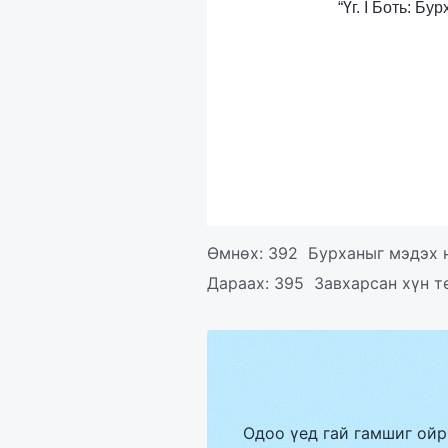
“Үг. I Боть: 
Өмнөх:
392 Бурханыг мэдэх н
Дараах:
395 Завхарсан хүн т
Одоо үед гай гамшиг ойр