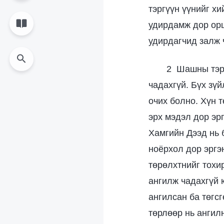
тэргүүн үүнийг хи
удирдамж дор орш
удирдагчид залж 
2 Шашны тэрг
чадахгүй. Бүх зүй
очих болно. Хүн 
эрх мэдэл дор эр
Хамгийн Дээд нь 
ноёрхол дор эргэн
төрөлхтнийг тохир
ангилж чадахгүй 
ангилсан ба төгс
төрлөөр нь ангил