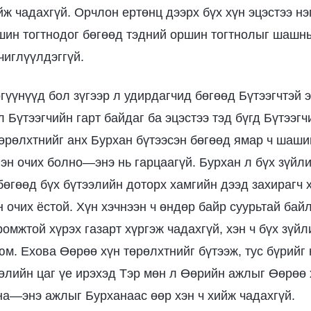
йж чадахгүй. Орчлон ертөнц дээрх бүх хүн эцэстээ н
ин тогтнодог бөгөөд тэдний оршин тогтнолыг шашны
чиглүүлдэггүй.
үүнүүд бол зүгээр л удирдагчид бөгөөд Бүтээгчтэй э
л Бүтээгчийн гарт байдаг ба эцэстээ тэд бүгд Бүтээгч
төрөлхтнийг анх Бурхан бүтээсэн бөгөөд ямар ч шаши
гэн очих болно—энэ нь гарцаагүй. Бурхан л бүх зүйл
бөгөөд бүх бүтээлийн доторх хамгийн дээд захирагч 
 очих ёстой. Хүн хэчнээн ч өндөр байр суурьтай байл
омжтой хүрэх газарт хүргэж чадахгүй, хэн ч бүх зүйл
юм. Ехова Өөрөө хүн төрөлхтнийг бүтээж, тус бүрийг 
гөлийн цаг үе ирэхэд Тэр мөн л Өөрийн ажлыг Өөрөө 
на—энэ ажлыг Бурханаас өөр хэн ч хийж чадахгүй.