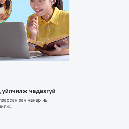
д үйлчилж чадахгүй
лзарсан зан чанар нь
илж...