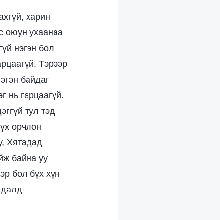
ахгүй, харин
эс оюун ухаанаа
гүй нэгэн бол
арцаагүй. Тэрээр
нэгэн байдаг
г нь гарцаагүй.
эггүй тул тэд
бүх орчлон
у, Хятадад
йж байна уу
эр бол бүх хүн
йдалд