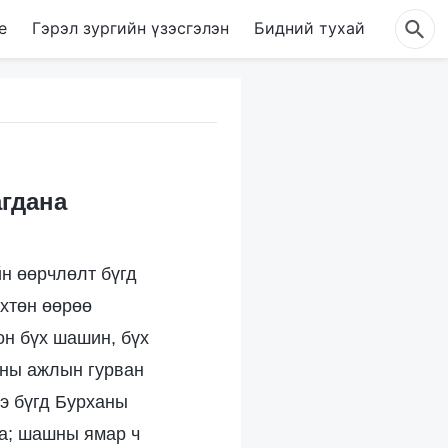
е
Гэрэл зургийн үзэсгэлэн
Бидний тухай
агдана
н өөрчлөлт бүгд
лхтөн өөрөө
он бүх шашин, бүх
аны ажлын гурван
ээ бүгд Бурханы
на; шашны ямар ч