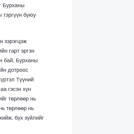
эг Бурханы
 тэргүүн буюу
н зэрэгцэж
ийн гарт эргэн
н бай, Бурханы
ийн дотроос
хүртэл Түүний
аа гэсэн хүн
ийг төрлөөр нь
нь төрлөөр нь
хийж, бүх зүйлийг