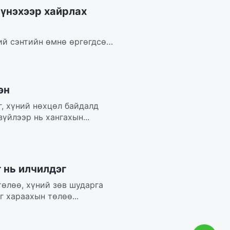
 үнэхээр хайрлах
ий сэнтийн өмнө өргөгдсөн.
..
эн
г, хүний нөхцөл байдалд
зүйлээр нь хангахын...
 нь илчилдэг
төлөө, хүний зөв шударга
 хараахын төлөө...