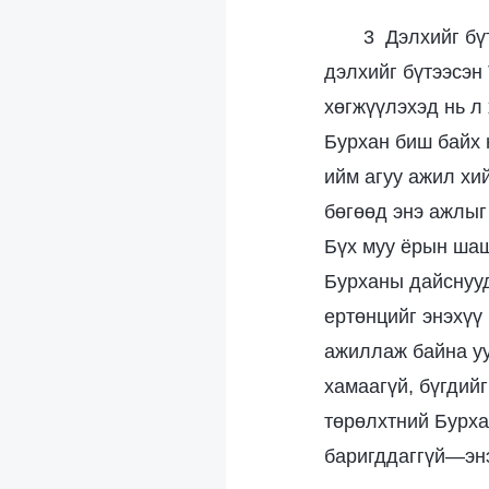
3 Дэлхийг бү
дэлхийг бүтээсэн 
хөгжүүлэхэд нь л 
Бурхан биш байх н
ийм агуу ажил хи
бөгөөд энэ ажлыг
Бүх муу ёрын шаш
Бурханы дайснууд
ертөнцийг энэхүү
ажиллаж байна уу
хамаагүй, бүгдийг
төрөлхтний Бурха
баригддаггүй—энэ