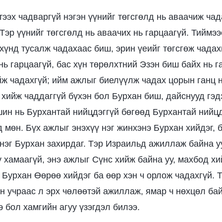
тээх чадваргүй нэгэн үүнийг төгсгөлд нь аваачиж чад
Тэр үүнийг төгсгөлд нь аваачих нь гарцаагүй. Тиймэ
хүнд тусалж чадахаас биш, эрин үеийг төгсгөж чадах
ь гарцаагүй, бас хүн төрөлхтний Эзэн биш байх нь г
йж чадахгүй; ийм ажлыг биелүүлж чадах цорын ганц 
 хийж чаддаггүй бүхэн бол Бурхан биш, дайснууд гэдэ
ин нь Бурхантай нийцдэггүй бөгөөд Бурхантай нийцд
 мөн. Бүх ажлыг энэхүү нэг жинхэнэ Бурхан хийдэг, 
 нэг Бурхан захирдаг. Тэр Израильд ажиллаж байна у
 хамаагүй, энэ ажлыг Сүнс хийж байна уу, махбод хи
 Бурхан Өөрөө хийдэг ба өөр хэн ч орлож чадахгүй. Т
н учраас л эрх чөлөөтэй ажиллаж, ямар ч нөхцөл ба
 бол хамгийн агуу үзэгдэл билээ.