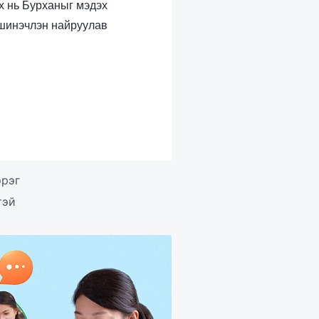
эх нь Бурханыг мэдэх
 шинэчлэн найруулав
эрэг
тэй