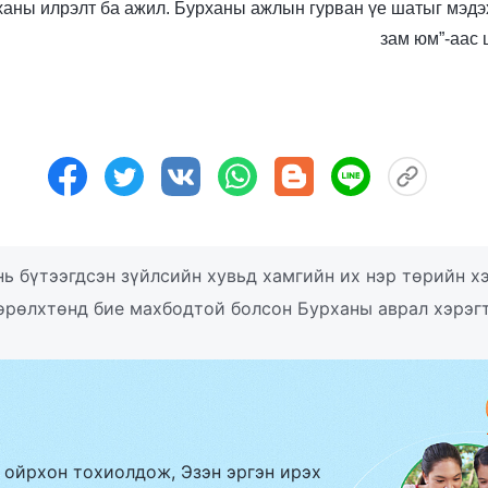
Бурханы илрэлт ба ажил. Бурханы ажлын гурван үе шатыг мэд
зам юм”-аас
ь бүтээгдсэн зүйлсийн хувьд хамгийн их нэр төрийн х
өрөлхтөнд бие махбодтой болсон Бурханы аврал хэрэг
 ойрхон тохиолдож, Эзэн эргэн ирэх