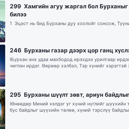
299 Хамгийн агуу жаргал бол Бурханыг
билээ
1 Эцэст нь бид Бурханы дуу хоолойг сонсож, Түүн
Бурханы үгийг идэж, уун, эдэлж, Түүний гэрэлд бид.
246 Бурханы газар дээрх цор ганц хүсл
IБурхан энэ удаа махбодод ирэхдээ урилгаар ирдэ
чиглэн ирдэг. Өөрөөр хэлбэл, Тэр хүнийг хэрэгтэй 
295 Бурханы шүүлт зөвт, ариун байдлыг
IӨнөөдөр Миний хэлдэг үг хүний нүглийг шүүхийн 
бус байдлыг шүүхийн төлөө, хүний тэрслүү байдлыг