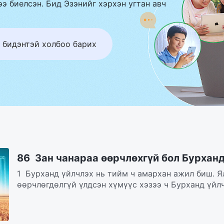
э биелсэн. Бид Эзэнийг хэрхэн угтан авч
 бидэнтэй холбоо барих
86 Зан чанараа өөрчлөхгүй бол Бурхан
1 Бурханд үйлчлэх нь тийм ч амархан ажил биш. Я
өөрчлөгдөлгүй үлдсэн хүмүүс хэзээ ч Бурханд үйлч