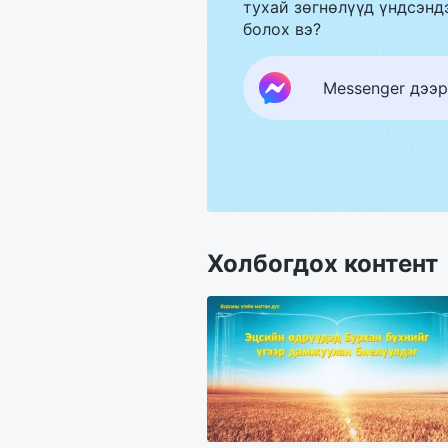
тухай зөгнөлүүд үндсэндэ
болох вэ?
Messenger дээр
Холбогдох контент