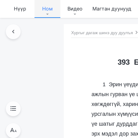
Нүүр
Ном
Видео
Магтан дуунууд
Хургыг дагаж шинэ дуу дуулъя
393 Б
1 Эрин үеүди
ажлын гурван үе 
хөгждөггүй, хари
урсгалын хүмүүси
үе шатыг дурддаг
эрх мэдэл дор за