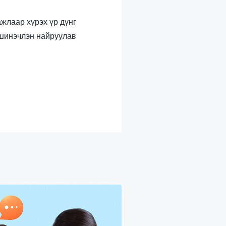
ажлаар хүрэх үр дүнг
 шинэчлэн найруулав