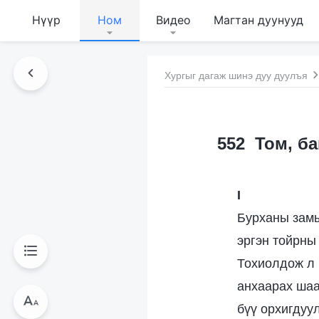
Нүүр
Ном
Видео
Магтан дуунууд
Хургыг дагаж шинэ дуу дуулъя
552 Том, ба
I
Бурханы замы
эргэн тойрны 
Тохиолдож л 
анхаарах шаа
бүү орхигдуу