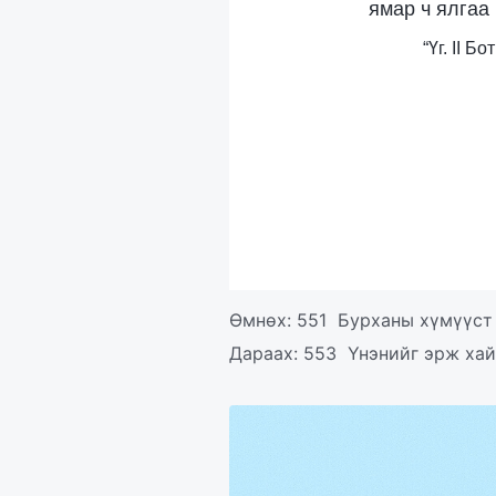
ямар ч ялгаа 
“Үг. II 
Өмнөх:
551 Бурханы хүмүүст 
Дараах:
553 Үнэнийг эрж хай