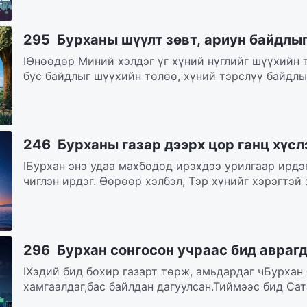
295 Бурханы шүүлт зөвт, ариун байдлыг
IӨнөөдөр Миний хэлдэг үг хүний нүглийг шүүхийн 
бус байдлыг шүүхийн төлөө, хүний тэрслүү байдлыг
246 Бурханы газар дээрх цор ганц хүсл
IБурхан энэ удаа махбодод ирэхдээ урилгаар ирдэ
чиглэн ирдэг. Өөрөөр хэлбэл, Тэр хүнийг хэрэгтэй 
296 Бурхан сонгосон учраас бид авраг
IХэдий бид бохир газарт төрж, амьдардаг чБурхан
хамгаалдаг,бас байлдан дагуулсан.Тиймээс бид Сат