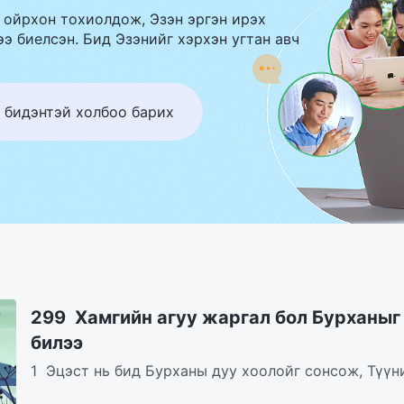
 ойрхон тохиолдож, Эзэн эргэн ирэх
э биелсэн. Бид Эзэнийг хэрхэн угтан авч
 бидэнтэй холбоо барих
299 Хамгийн агуу жаргал бол Бурханыг
билээ
1 Эцэст нь бид Бурханы дуу хоолойг сонсож, Түүн
Бурханы үгийг идэж, уун, эдэлж, Түүний гэрэлд бид.