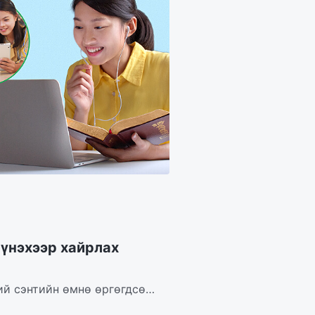
 үнэхээр хайрлах
ий сэнтийн өмнө өргөгдсөн.
..