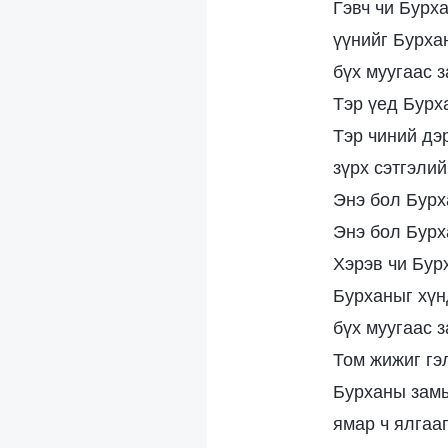
Гэвч чи Бурх
үүнийг Бурха
бүх муугаас 
Тэр үед Бурх
Тэр чиний дэр
зүрх сэтгэли
Энэ бол Бурх
Энэ бол Бурх
Хэрэв чи Бур
Бурханыг хүн
бүх муугаас 
Том жижиг гэл
Бурханы замы
ямар ч ялгааг