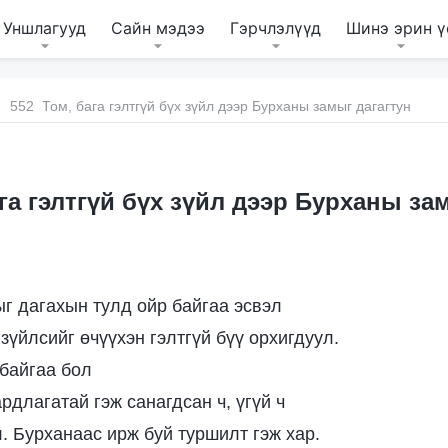
Уншлагууд
Сайн мэдээ
Гэрчлэлүүд
Шинэ эрин ү
552 Том, бага гэлтгүй бүх зүйл дээр Бурханы замыг дагагтун
га гэлтгүй бүх зүйл дээр Бурханы за
г дагахын тулд ойр байгаа эсвэл
зүйлсийг өчүүхэн гэлтгүй бүү орхигдуул.
байгаа бол
рдлагатай гэж санагдсан ч, үгүй ч
л. Бурханаас ирж буй туршилт гэж хар.