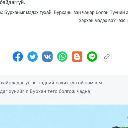
байдаггүй.
Боть: Бурханыг мэдэх тухай. Бурханы зан чанар болон Түүний 
хэрхэн мэдэх вэ?”-ээс
хайрладаг үг нь тэдний сахих ёстой зам юм
даг хүнийг л Бурхан төгс болгож чадна