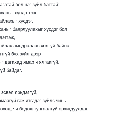
агатай бол нэг зүйл баттай:
рханыг хүндэтгэж,
айлахыг хүсдэг.
ханыг баярлуулахыг хүсдэг бол
дэтгэж,
зайлах амьдралаас холгүй байна.
тгүй бүх зүйл дээр
г дагахад ямар ч ялгаагүй,
үй байдаг.
 эсвэл ярьдаггүй,
амаагүй гэж итгэдэг зүйлс чинь
оход, чи бодож тунгаалгүй орхигдуулдаг.