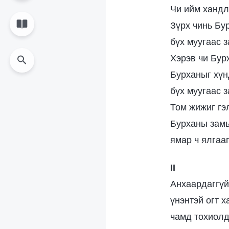
Чи ийм хандл
Зүрх чинь Бу
бүх муугаас з
Хэрэв чи Бур
Бурханыг хүн
бүх муугаас 
Том жижиг гэл
Бурханы замы
ямар ч ялгааг
II
Анхаардаггүй
үнэнтэй огт х
чамд тохиолд