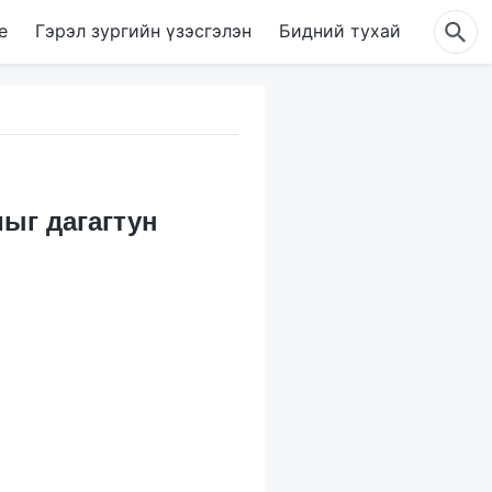
е
Гэрэл зургийн үзэсгэлэн
Бидний тухай
мыг дагагтун