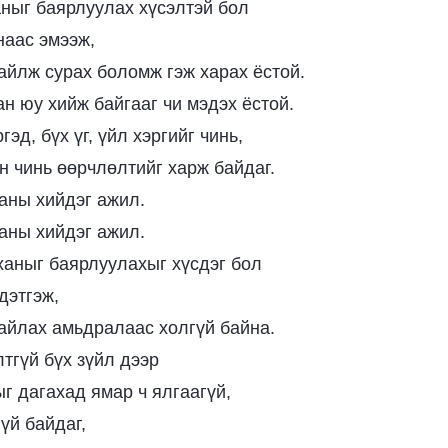
аныг баярлуулах хүсэлтэй бол
наас эмээж,
зайлж сурах боломж гэж харах ёстой.
ан юу хийж байгааг чи мэдэх ёстой.
гэд, бүх үг, үйл хэргийг чинь,
йн чинь өөрчлөлтийг харж байдаг.
аны хийдэг ажил.
аны хийдэг ажил.
ханыг баярлуулахыг хүсдэг бол
дэтгэж,
зайлах амьдралаас холгүй байна.
тгүй бүх зүйл дээр
г дагахад ямар ч ялгаагүй,
үй байдаг,