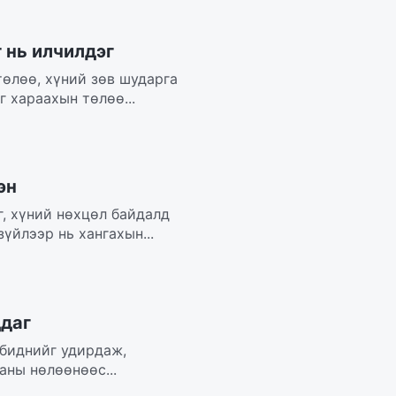
 нь илчилдэг
төлөө, хүний зөв шударга
 хараахын төлөө...
эн
г, хүний нөхцөл байдалд
зүйлээр нь хангахын...
ддаг
 биднийг удирдаж,
аны нөлөөнөөс...