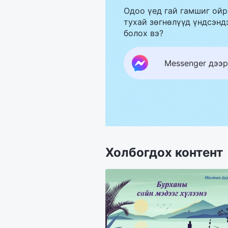
Одоо үед гай гамшиг ойр
тухай зөгнөлүүд үндсэндэ
болох вэ?
Messenger дээр
Холбогдох контент