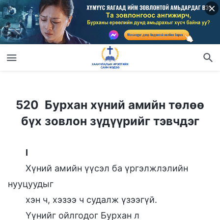
520 Бурхан хүний амийн төлөө бүх зовлон зүдүүрийг тэвчдэг
520 Бурхан хүний амийн төлөө
бүх зовлон зүдүүрийг тэвчдэг
I
Хүний амийн үүсэл ба үргэлжлэлийн
нууцуудыг
хэн ч, хэзээ ч судалж үзээгүй.
Үүнийг ойлгодог Бурхан л