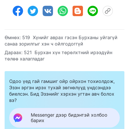
Өмнөх:
519 Хүнийг аврах гэсэн Бурханы уйгагүй
санаа зорилгыг хэн ч ойлгодоггүй
Дараах:
521 Бурхан хүн төрөлхтний ирээдүйн
төлөө халагладаг
Одоо үед гай гамшиг ойр ойрхон тохиолдож,
Эзэн эргэн ирэх тухай зөгнөлүүд үндсэндээ
биелсэн. Бид Эзэнийг хэрхэн угтан авч болох
вэ?
Messenger дээр бидэнтэй холбоо
барих