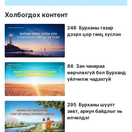
Холбогдох контент
246 Бурханы газар
дээрх цор ганц хүслэн
86 Зан чанараа
өөрчлөхгүй бол Бурханд
үйлчилж чадахгүй
295 Бурханы шүүлт
зөвт, ариун байдлыг нь
илчилдэг