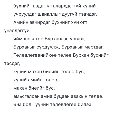
бүхнийг авдаг ч талархдаггүй хүний
учруулдаг шаналлыг дуугүй тэвчдэг.
Амийн авчирдаг бүхнийг хүн огт
үнэлдэггүй,
иймээс ч тэр Бурханаас урваж,
Бурханыг сүрдүүлж, Бурханыг мартдаг.
Төлөвлөгөөнийхөө төлөө Бурхан бүхнийг
тэсдэг,
хүний махан биеийн төлөө бус,
хүний амийн төлөө,
махан биеийг бус,
амьсгалсан амиа буцаан авахын төлөө.
Энэ бол Түүний төлөвлөгөө билээ.