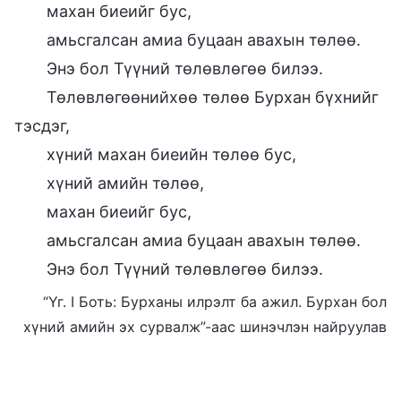
махан биеийг бус,
амьсгалсан амиа буцаан авахын төлөө.
Энэ бол Түүний төлөвлөгөө билээ.
Төлөвлөгөөнийхөө төлөө Бурхан бүхнийг
тэсдэг,
хүний махан биеийн төлөө бус,
хүний амийн төлөө,
махан биеийг бус,
амьсгалсан амиа буцаан авахын төлөө.
Энэ бол Түүний төлөвлөгөө билээ.
“Үг. I Боть: Бурханы илрэлт ба ажил. Бурхан бол
хүний амийн эх сурвалж”-аас шинэчлэн найруулав