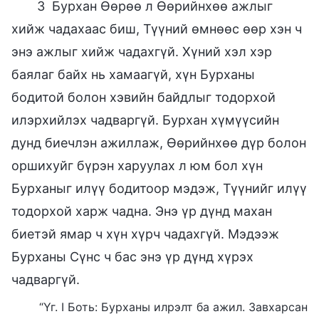
3 Бурхан Өөрөө л Өөрийнхөө ажлыг
хийж чадахаас биш, Түүний өмнөөс өөр хэн ч
энэ ажлыг хийж чадахгүй. Хүний хэл хэр
баялаг байх нь хамаагүй, хүн Бурханы
бодитой болон хэвийн байдлыг тодорхой
илэрхийлэх чадваргүй. Бурхан хүмүүсийн
дунд биечлэн ажиллаж, Өөрийнхөө дүр болон
оршихуйг бүрэн харуулах л юм бол хүн
Бурханыг илүү бодитоор мэдэж, Түүнийг илүү
тодорхой харж чадна. Энэ үр дүнд махан
биетэй ямар ч хүн хүрч чадахгүй. Мэдээж
Бурханы Сүнс ч бас энэ үр дүнд хүрэх
чадваргүй.
“Үг. I Боть: Бурханы илрэлт ба ажил. Завхарсан