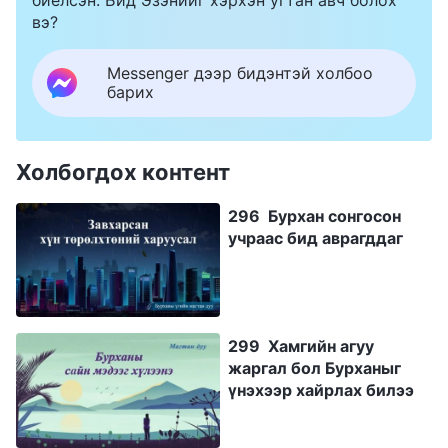
вэ?
Messenger дээр бидэнтэй холбоо
барих
Холбогдох контент
296 Бурхан сонгосон
учраас бид аврагддаг
299 Хамгийн агуу
жаргал бол Бурханыг
үнэхээр хайрлах билээ