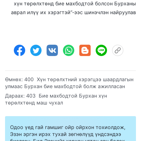
хүн төрөлхтөнд бие махбодтой болсон Бурханы
аврал илүү их хэрэгтэй”-ээс шинэчлэн найруулав
Өмнөх:
400 Хүн төрөлхтний хэрэгцээ шаардлагын
улмаас Бурхан бие махбодтой болж ажилласан
Дараах:
403 Бие махбодтой Бурхан хүн
төрөлхтөнд маш чухал
Одоо үед гай гамшиг ойр ойрхон тохиолдож,
Эзэн эргэн ирэх тухай зөгнөлүүд үндсэндээ
биелсэн. Бид Эзэнийг хэрхэн угтан авч болох