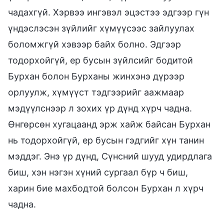
чадахгүй. Хэрвээ ингэвэл эцэстээ эдгээр гүн
үндэслэсэн зүйлийг хүмүүсээс зайлуулах
боломжгүй хэвээр байх болно. Эдгээр
тодорхойгүй, ер бусын зүйлсийг бодитой
Бурхан болон Бурханы жинхэнэ дүрээр
орлуулж, хүмүүст тэдгээрийг аажмаар
мэдүүлснээр л зохих үр дүнд хүрч чадна.
Өнгөрсөн хугацаанд эрж хайж байсан Бурхан
нь тодорхойгүй, ер бусын гэдгийг хүн танин
мэддэг. Энэ үр дүнд, Сүнсний шууд удирдлага
биш, хэн нэгэн хүний сургаал бүр ч биш,
харин бие махбодтой болсон Бурхан л хүрч
чадна.