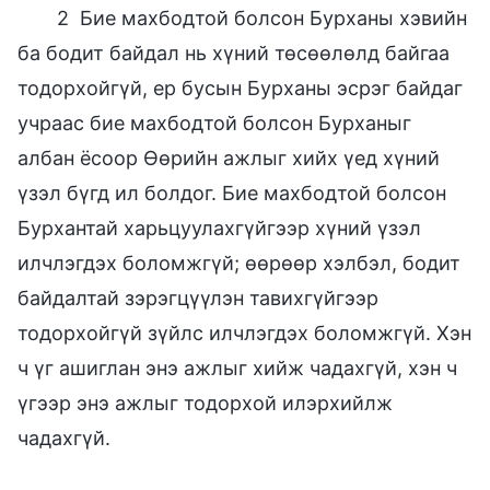
2 Бие махбодтой болсон Бурханы хэвийн
ба бодит байдал нь хүний төсөөлөлд байгаа
тодорхойгүй, ер бусын Бурханы эсрэг байдаг
учраас бие махбодтой болсон Бурханыг
албан ёсоор Өөрийн ажлыг хийх үед хүний
үзэл бүгд ил болдог. Бие махбодтой болсон
Бурхантай харьцуулахгүйгээр хүний үзэл
илчлэгдэх боломжгүй; өөрөөр хэлбэл, бодит
байдалтай зэрэгцүүлэн тавихгүйгээр
тодорхойгүй зүйлс илчлэгдэх боломжгүй. Хэн
ч үг ашиглан энэ ажлыг хийж чадахгүй, хэн ч
үгээр энэ ажлыг тодорхой илэрхийлж
чадахгүй.