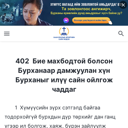
402 Бие махбодтой болсон Бурханаар дамжуулан хүн Бурханыг илүү сайн ойлгож чаддаг
402 Бие махбодтой болсон
Бурханаар дамжуулан хүн
Бурханыг илүү сайн ойлгож
чаддаг
1 Хүмүүсийн зүрх сэтгэлд байгаа
тодорхойгүй бурхдын дүр төрхийг дан ганц
үгээр ил болгож, хаяж, бүрэн зайлуулж