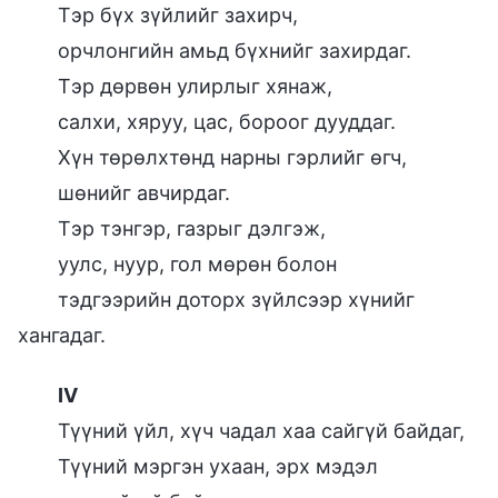
Тэр бүх зүйлийг захирч,
орчлонгийн амьд бүхнийг захирдаг.
Тэр дөрвөн улирлыг хянаж,
салхи, хяруу, цас, бороог дууддаг.
Хүн төрөлхтөнд нарны гэрлийг өгч,
шөнийг авчирдаг.
Тэр тэнгэр, газрыг дэлгэж,
уулс, нуур, гол мөрөн болон
тэдгээрийн доторх зүйлсээр хүнийг
хангадаг.
IV
Түүний үйл, хүч чадал хаа сайгүй байдаг,
Түүний мэргэн ухаан, эрх мэдэл