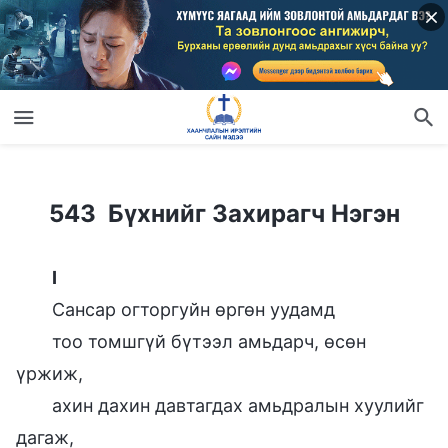
543 Бүхнийг Захирагч Нэгэн
543 Бүхнийг Захирагч Нэгэн
I
Сансар огторгуйн өргөн уудамд
тоо томшгүй бүтээл амьдарч, өсөн
үржиж,
ахин дахин давтагдах амьдралын хуулийг
дагаж,