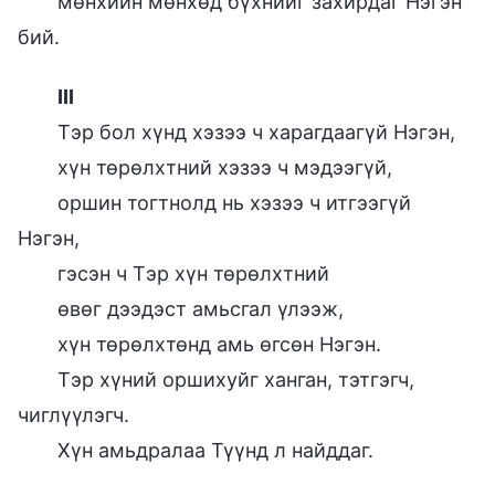
мөнхийн мөнхөд бүхнийг захирдаг Нэгэн
бий.
III
Тэр бол хүнд хэзээ ч харагдаагүй Нэгэн,
хүн төрөлхтний хэзээ ч мэдээгүй,
оршин тогтнолд нь хэзээ ч итгээгүй
Нэгэн,
гэсэн ч Тэр хүн төрөлхтний
өвөг дээдэст амьсгал үлээж,
хүн төрөлхтөнд амь өгсөн Нэгэн.
Тэр хүний оршихуйг ханган, тэтгэгч,
чиглүүлэгч.
Хүн амьдралаа Түүнд л найддаг.