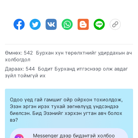
Өмнөх:
542 Бурхан хүн төрөлхтнийг удирдахын ач
холбогдол
Дараах:
544 Бодит Бурханд итгэснээр олж авдаг
зүйл тоймгүй их
Одоо үед гай гамшиг ойр ойрхон тохиолдож,
Эзэн эргэн ирэх тухай зөгнөлүүд үндсэндээ
биелсэн. Бид Эзэнийг хэрхэн угтан авч болох
вэ?
Messenger дээр бидэнтэй холбоо