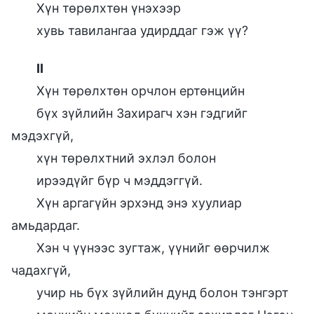
Хүн төрөлхтөн үнэхээр
хувь тавилангаа удирддаг гэж үү?
II
Хүн төрөлхтөн орчлон ертөнцийн
бүх зүйлийн Захирагч хэн гэдгийг
мэдэхгүй,
хүн төрөлхтний эхлэл болон
ирээдүйг бүр ч мэддэггүй.
Хүн аргагүйн эрхэнд энэ хуулиар
амьдардаг.
Хэн ч үүнээс зугтаж, үүнийг өөрчилж
чадахгүй,
учир нь бүх зүйлийн дунд болон тэнгэрт