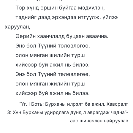
Тэр хүнд оршин буйгаа мэдүүлэн,
тэднийг дээд эрхэндээ итгүүлж, үйлээ
харуулан,
Өөрийн хаанчлалд буцаан аваачна.
Энэ бол Түүний төлөвлөгөө,
олон мянган жилийн турш
хийсээр буй ажил нь билээ.
Энэ бол Түүний төлөвлөгөө,
олон мянган жилийн турш
хийсээр буй ажил нь билээ.
“Үг. I Боть: Бурханы илрэлт ба ажил. Хавсралт
3: Хүн Бурханы удирдлага дунд л аврагдаж чадна”-
аас шинэчлэн найруулав