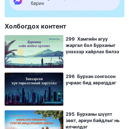
барих
Холбогдох контент
299 Хамгийн агуу
жаргал бол Бурханыг
үнэхээр хайрлах билээ
296 Бурхан сонгосон
учраас бид аврагддаг
295 Бурханы шүүлт
зөвт, ариун байдлыг нь
илчилдэг