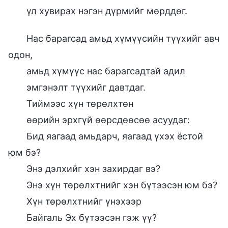
үл хувирах нэгэн дүрмийг мөрддөг.
Нас барагсад амьд хүмүүсийн түүхийг авч
одон,
амьд хүмүүс нас барагсадтай адил
эмгэнэлт түүхийг давтдаг.
Тиймээс хүн төрөлхтөн
өөрийн эрхгүй өөрсдөөсөө асуудаг:
Бид яагаад амьдарч, яагаад үхэх ёстой
юм бэ?
Энэ дэлхийг хэн захирдаг вэ?
Энэ хүн төрөлхтнийг хэн бүтээсэн юм бэ?
Хүн төрөлхтнийг үнэхээр
Байгаль Эх бүтээсэн гэж үү?