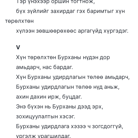
Тэр үнэхээр оршин тогтнож,
бүх зүйлийг захирдаг гэх баримтыг хүн
төрөлхтөн
хүлээн зөвшөөрөхөөс аргагүйд хүргэдэг.
V
Хүн төрөлхтөн Бурханы нүдэн дор
амьдарч, нас бардаг.
Хүн Бурханы удирдлагын төлөө амьдарч,
Бурханы удирдлагын төлөө нүд аньж,
ахин дахин ирж, буцдаг.
Энэ бүхэн нь Бурханы дээд эрх,
зохицуулалтын хэсэг.
Бурханы удирдлага хэзээ ч зогсдоггүй,
үргэлж урагшилдаг.