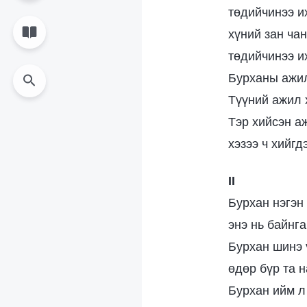
төдийчинээ и
хүний зан ча
төдийчинээ и
Бурханы ажил
Түүний ажил х
Тэр хийсэн аж
хэзээ ч хийгд
II
Бурхан нэгэн
энэ нь байнга
Бурхан шинэ 
өдөр бүр та 
Бурхан ийм л