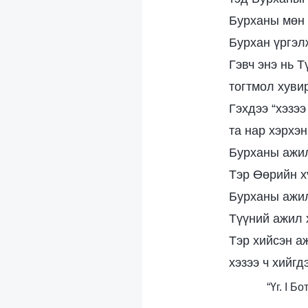
Бурханы мөн 
Бурхан үргэл
Гэвч энэ нь 
тогтмол хувир
Гэхдээ “хэзээ
та нар хэрхэ
Бурханы ажил
Тэр Өөрийн х
Бурханы ажил
Түүний ажил х
Тэр хийсэн аж
хэзээ ч хийгд
“Үг. I 