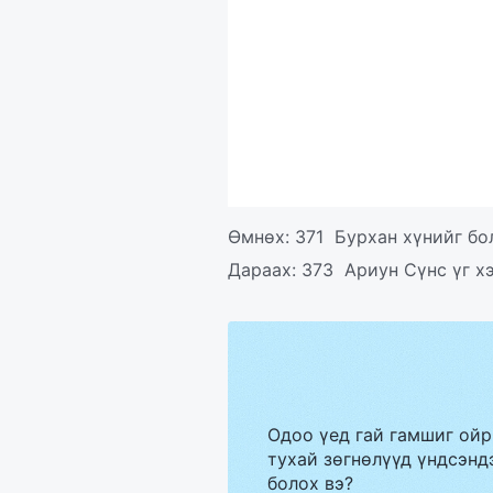
Өмнөх:
371 Бурхан хүнийг бо
Дараах:
373 Ариун Сүнс үг хэ
Одоо үед гай гамшиг ойр
тухай зөгнөлүүд үндсэндэ
болох вэ?