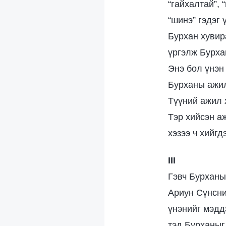
“гайхалтай”, 
“шинэ” гэдэг 
Бурхан хувир
үргэлж Бурха
Энэ бол үнэн 
Бурханы ажил
Түүний ажил х
Тэр хийсэн аж
хэзээ ч хийгд
III
Гэвч Бурханы
Ариун Сүнсни
үнэнийг мэдд
тэд Бурханыг