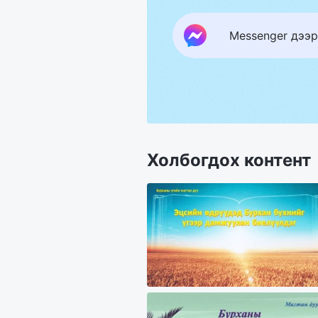
Messenger дээр
Холбогдох контент