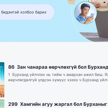
 бидэнтэй холбоо барих
86 Зан чанараа өөрчлөхгүй бол Бурхан
1 Бурханд үйлчлэх нь тийм ч амархан ажил биш. Я
өөрчлөгдөлгүй үлдсэн хүмүүс хэзээ ч Бурханд үйлч
299 Хамгийн агуу жаргал бол Бурханыг