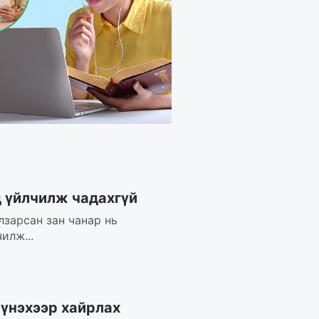
д үйлчилж чадахгүй
лзарсан зан чанар нь
илж...
 үнэхээр хайрлах