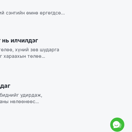
ий сэнтийн өмнө өргөгдсөн.
..
 нь илчилдэг
төлөө, хүний зөв шударга
 хараахын төлөө...
ддаг
 биднийг удирдаж,
аны нөлөөнөөс...