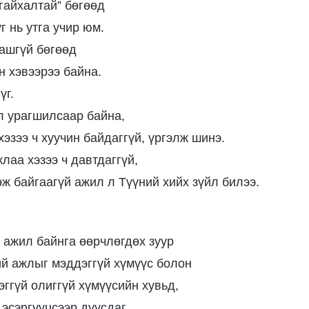
“гайхалтай” бөгөөд
үг нь утга учир юм.
ашгүй бөгөөд
н хэвээрээ байна.
үг.
 урагшилсаар байна,
эзээ ч хуучин байдаггүй, үргэлж шинэ.
лаа хэзээ ч давтдаггүй,
эж байгаагүй ажил л Түүний хийх зүйл билээ.
 ажил байнга өөрчлөгдөх зуур
й ажлыг мэддэггүй хүмүүс болон
эггүй олиггүй хүмүүсийн хувьд,
 эсэргүүцсээр дуусдаг.