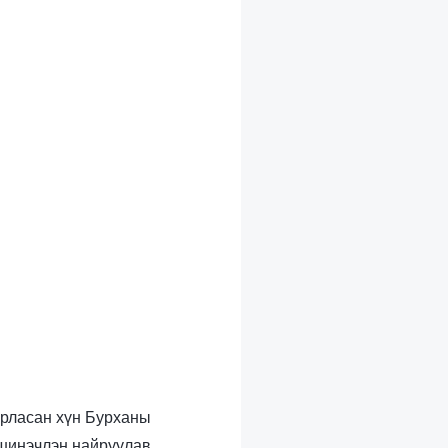
аарласан хүн Бурханы
 шинэчлэн найруулав