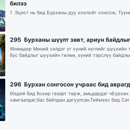
билээ
1 Эцэст нь бид Бурханы дуу хоолойг сонсож, Түүн
Бурханы үгийг идэж, уун, эдэлж, Түүний гэрэлд бид.
295 Бурханы шүүлт зөвт, ариун байдлыг
IӨнөөдөр Миний хэлдэг үг хүний нүглийг шүүхийн 
бус байдлыг шүүхийн төлөө, хүний тэрслүү байдлыг
296 Бурхан сонгосон учраас бид авраг
IХэдий бид бохир газарт төрж, амьдардаг чБурхан
хамгаалдаг,бас байлдан дагуулсан.Тиймээс бид Сат