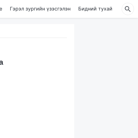
е
Гэрэл зургийн үзэсгэлэн
Бидний тухай
а