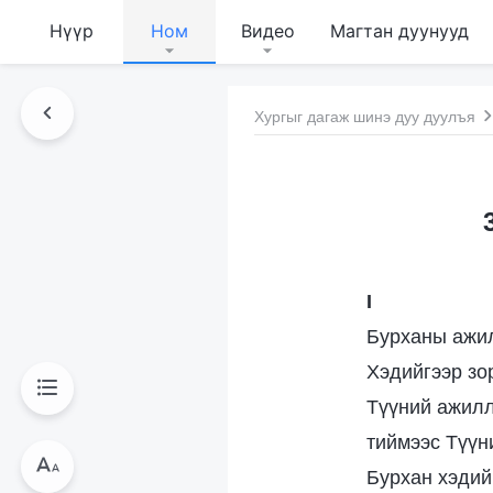
Нүүр
Ном
Видео
Магтан дуунууд
Хургыг дагаж шинэ дуу дуулъя
I
Бурханы ажил
Хэдийгээр зо
Түүний ажилл
тиймээс Түүни
Бурхан хэдий