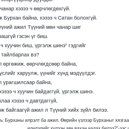
чанар хэзээ ч өөрчлөгдөхгүй.
ж Бурхан байна, хэзээ ч Сатан болохгүй.
Түүний ажил Түүний мөн чанар шиг
ашгүй гэсэн үг биш.
 ч хуучин биш, үргэлж шинэ” гэдгийг
н тайлбарлах вэ?
 өргөжиж, өөрчлөгдсөөр байна,
үслийг харуулж, үүнийг хүнд мэдүүлдэг.
 урагшилсаар байна,
эзээ ч хуучин байдаггүй, үргэлж шинэ.
лаа хэзээ ч давтдаггүй,
эж байгаагүй ажил л Түүний хийх зүйл билээ.
Боть: Бурханы илрэлт ба ажил. Өөрийн үзлээр Бурханыг хязг
илчлэлийг хүлээн авч яахан чадах билээ?”-ээс