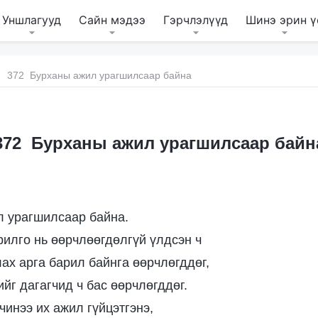
Уншлагууд
Сайн мэдээ
Гэрчлэлүүд
Шинэ эрин ү
372 Бурханы ажил урагшилсаар байна
372 Бурханы ажил урагшилсаар байн
 урагшилсаар байна.
рилго нь өөрчлөөгдөлгүй үлдсэн ч
ах арга барил байнга өөрчлөгддөг,
йг дагагчид ч бас өөрчлөгддөг.
чинээ их ажил гүйцэтгэнэ,