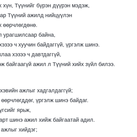
х хүн, Түүнийг бүрэн дүүрэн мэдэж,
нар Түүний ажилд нийцүүлэн
х өөрчлөгдөнө.
 урагшилсаар байна,
эзээ ч хуучин байдаггүй, үргэлж шинэ.
лаа хэзээ ч давтдаггүй,
эж байгаагүй ажил л Түүний хийх зүйл билээ.
 хэвийн ажлыг хадгалдаггүй;
 өөрчлөгддөг, үргэлж шинэ байдаг.
үгсийг ярьж,
нарт шинэ ажил хийж байгаатай адил.
 ажлыг хийдэг;