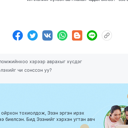
ломжийнхоо хэрээр аврахыг хүсдэг
лэхийг чи сонссон уу?
 ойрхон тохиолдож, Эзэн эргэн ирэх
э биелсэн. Бид Эзэнийг хэрхэн угтан авч